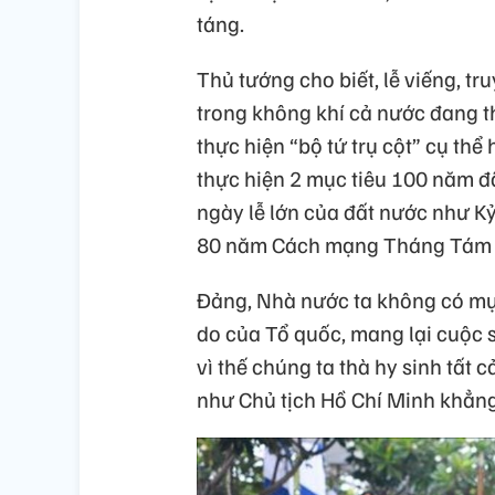
táng.
Thủ tướng cho biết, lễ viếng, tr
trong không khí cả nước đang th
thực hiện “bộ tứ trụ cột” cụ thể
thực hiện 2 mục tiêu 100 năm đ
ngày lễ lớn của đất nước như 
80 năm Cách mạng Tháng Tám 
Đảng, Nhà nước ta không có mục
do của Tổ quốc, mang lại cuộc
vì thế chúng ta thà hy sinh tất
như Chủ tịch Hồ Chí Minh khẳng