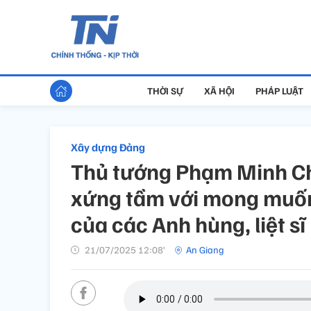
THỜI SỰ
XÃ HỘI
PHÁP LUẬT
Xây dựng Đảng
Thủ tướng Phạm Minh Chí
xứng tầm với mong muốn
của các Anh hùng, liệt sĩ
21/07/2025 12:08’
An Giang