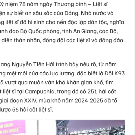
Kỷ niệm 78 năm ngày Thương binh – Liệt sĩ
ện sự biết ơn sâu sắc của Đảng, Nhà nước và
 liệt sĩ đã hi sinh cho nền độc lập dân tộc, nghĩa
ãnh đạo Bộ Quốc phòng, tỉnh An Giang, các Bộ,
diện thân nhân, đồng đội các liệt sĩ và đông đảo
iang Nguyễn Tiến Hải trình bày nêu rõ, từ năm
ng mệt mỏi của các lực lượng, đặc biệt là Đội K93
 đã vượt qua muôn vàn khó khăn gian khổ, tìm
 liệt sĩ tại Campuchia, trong đó có 251 hài cốt
 giai đoạn XXIV, mùa khô năm 2024-2025 đã tổ
c 56 hài cốt liệt sĩ.