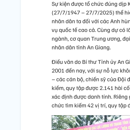
Sự kiện được tổ chức đúng dịp 
(27/7/1947 – 27/7/2025) thể hi
nhân dân ta đối với các Anh hùng
vụ quốc tế cao cả. Cùng dự có l
ngành, cơ quan Trung ương, đại 
nhân dân tỉnh An Giang.
Điếu văn do Bí thư Tỉnh ủy An G
2001 đến nay, với sự nỗ lực khô
– các cán bộ, chiến sỹ của Đội
kiếm, quy tập được 2.141 hài cốt
xác định được danh tính. Riêng
chức tìm kiếm 42 vị trí, quy tập đượ