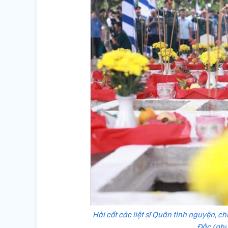
Hài cốt các liệt sĩ Quân tình nguyện, c
Đắc (phư