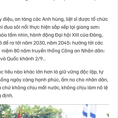
uy điệu, an táng các Anh hùng, liệt sĩ được tổ chức
i đua sôi nổi thực hiện sắp xếp lại giang sơn;
 hóa tầm nhìn, hành động Đại hội XIII của Đảng,
ã đề ra tới năm 2030, năm 2045; hướng tới các
Kỷ niệm 80 năm truyền thống Công an Nhân dân;
và Quốc khánh 2/9…
 tiêu nào khác lớn hơn là giữ vững độc lập, tự
 sống ngày càng hạnh phúc, ấm no cho nhân dân,
 cả chứ không chịu mất nước, không chịu làm nô lệ
 định.