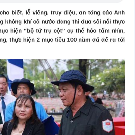
o biết, lễ viếng, truy điệu, an táng các Anh
ng không khí cả nước đang thi đua sôi nổi thực
hực hiện “bộ tứ trụ cột” cụ thể hóa tầm nhìn,
ng, thực hiện 2 mục tiêu 100 năm đã đề ra tới