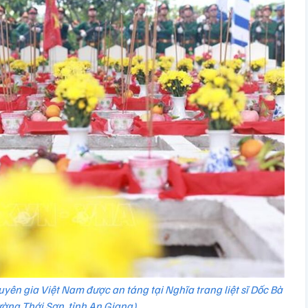
huyên gia Việt Nam được an táng tại Nghĩa trang liệt sĩ Dốc Bà
ờng Thới Sơn, tỉnh An Giang).