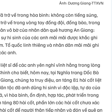
Ảnh: Dương Giang-TTXVN
 trở về trong hòa bình; không còn tiếng súng,
trở về trong vòng tay đồng đội, đồng bào, trong
i ân vô bờ của nhân dân quê hương An Giang;
, sự hi sinh của các anh mãi mãi được khắc ghi
am. Tổ quốc linh thiêng và nhân dân mãi mãi ghi
các anh.
iệt sĩ để các anh yên nghỉ vĩnh hằng trong lòng
ính cho biết, hôm nay, tại Nghĩa trang Dốc Bà
iang, chúng ta truy điệu, an táng 81 hài cốt liệt
ân tộc đã anh dũng hi sinh vì độc lập, tự do của
, vì hòa bình, ổn định, hợp tác, phát triển trong
n táng 80 hài cốt, phần lớn các hài cốt chưa xác
 hài cốt để người thân tiếp nhận và đón về quê an