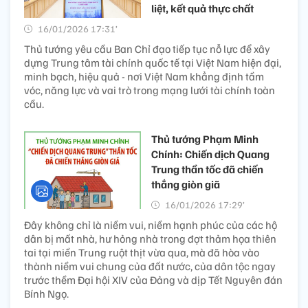
liệt, kết quả thực chất
16/01/2026 17:31’
Thủ tướng yêu cầu Ban Chỉ đạo tiếp tục nỗ lực để xây
dựng Trung tâm tài chính quốc tế tại Việt Nam hiện đại,
minh bạch, hiệu quả - nơi Việt Nam khẳng định tầm
vóc, năng lực và vai trò trong mạng lưới tài chính toàn
cầu.
Thủ tướng Phạm Minh
Chính: Chiến dịch Quang
Trung thần tốc đã chiến
thắng giòn giã
16/01/2026 17:29’
Đây không chỉ là niềm vui, niềm hạnh phúc của các hộ
dân bị mất nhà, hư hỏng nhà trong đợt thảm họa thiên
tai tại miền Trung ruột thịt vừa qua, mà đã hòa vào
thành niềm vui chung của đất nước, của dân tộc ngay
trước thềm Đại hội XIV của Đảng và dịp Tết Nguyên đán
Bính Ngọ.