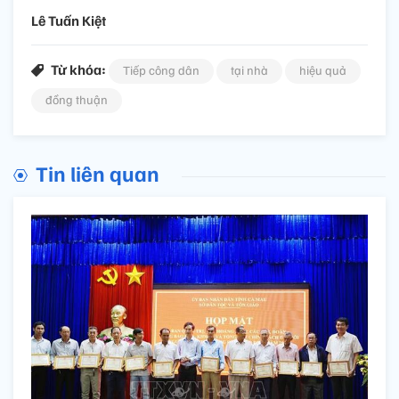
Lê Tuấn Kiệt
Từ khóa:
Tiếp công dân
tại nhà
hiệu quả
đồng thuận
Tin liên quan