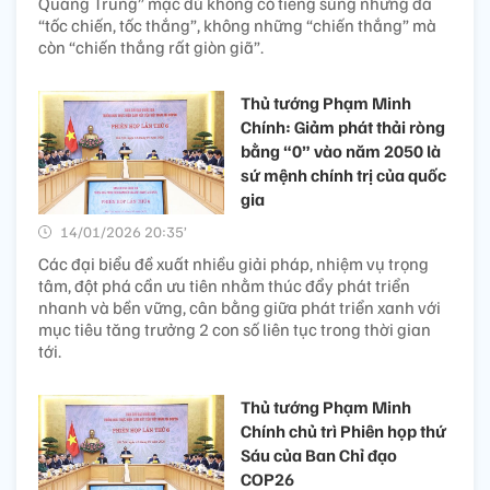
Quang Trung” mặc dù không có tiếng súng nhưng đã
“tốc chiến, tốc thắng”, không những “chiến thắng” mà
còn “chiến thắng rất giòn giã”.
Thủ tướng Phạm Minh
Chính: Giảm phát thải ròng
bằng “0” vào năm 2050 là
sứ mệnh chính trị của quốc
gia
14/01/2026 20:35’
Các đại biểu đề xuất nhiều giải pháp, nhiệm vụ trọng
tâm, đột phá cần ưu tiên nhằm thúc đẩy phát triển
nhanh và bền vững, cân bằng giữa phát triển xanh với
mục tiêu tăng trưởng 2 con số liên tục trong thời gian
tới.
Thủ tướng Phạm Minh
Chính chủ trì Phiên họp thứ
Sáu của Ban Chỉ đạo
COP26