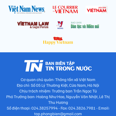
Cơ quan chủ quản: Thông tấn xã Việt Nam
Địa chỉ: Số 05 Lý Thường Kiệt, Cửa Nam, Hà Nội
Chịu trách nhiệm: Trưởng ban Trần Ngọc Tú
Phó Trưởng ban: Hoàng Như Hoa, Nguyễn Văn Nhật, Lê Thị
Thu Hương
Số điện thoại: 024.38257994 - Fax: 024.3826.7981 - Email:
tap.phongbien@gmail.com