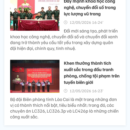
Đẩy mạnh khoa học công
nghệ, chuyển đổi số trong
lực lượng vũ trang
12/05/2026 16:24’
Đổi mới sáng tạo, phát triển
khoa học công nghệ, chuyển đổi số và chuyển đổi xanh
đang trở thành yêu cầu tất yếu trong xây dựng quân
đội hiện đại, chính quy, tinh nhuệ.
Khen thưởng thành tích
xuất sắc trong đấu tranh
phòng, chống tội phạm trên
tuyến biên giới
12/05/2026 16:23’
Bộ đội Biên phòng tỉnh Lào Cai là một trong những đơn
vị có thành thích nổi bật, tiêu biểu nhất; trong đó, các
chuyên án LC326, LC326.3p và LC426p là những chiến
công xuất sắc.