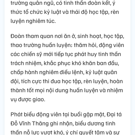
trường quân ngũ, có tinh thần đoàn kết, ý
thức tổ chức kỷ luật và thái độ học tập, rèn
luyện nghiêm túc.
Đoàn tham quan nơi ăn ở, sinh hoạt, học tập,
thao trường huấn luyện; thăm hỏi, động viên
các chiến sỹ mới tiếp tục phát huy tinh thần
trách nhiệm, khắc phục khó khăn ban đầu,
chấp hành nghiêm điều lệnh, kỷ luật quân
đội, tích cực thi đua học tập, rèn luyện, hoàn
thành tốt mọi nội dung huấn luyện và nhiệm
vụ được giao.
Phát biểu động viên tại buổi gặp mặt, Đại tá
Đỗ Vĩnh Thăng ghi nhận, biểu dương tinh
thần nỗ lực vượt khó, ý chí quyết tâm và sự