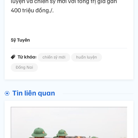
luyện và chiến sỹ mới với tổng trị giá gần
400 triệu đồng./.
Sỹ Tuyên
Từ khóa:
chiến sỹ mới
huấn luyện
Đồng Nai
Tin liên quan