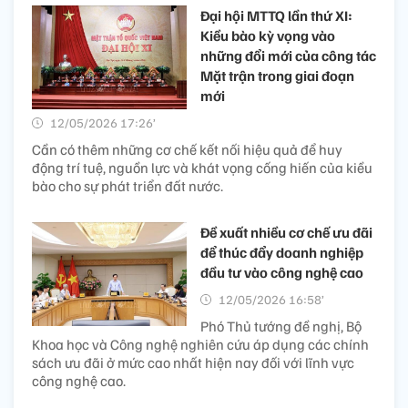
Đại hội MTTQ lần thứ XI:
Kiều bào kỳ vọng vào
những đổi mới của công tác
Mặt trận trong giai đoạn
mới
12/05/2026 17:26’
Cần có thêm những cơ chế kết nối hiệu quả để huy
động trí tuệ, nguồn lực và khát vọng cống hiến của kiều
bào cho sự phát triển đất nước.
Đề xuất nhiều cơ chế ưu đãi
để thúc đẩy doanh nghiệp
đầu tư vào công nghệ cao
12/05/2026 16:58’
Phó Thủ tướng đề nghị, Bộ
Khoa học và Công nghệ nghiên cứu áp dụng các chính
sách ưu đãi ở mức cao nhất hiện nay đối với lĩnh vực
công nghệ cao.