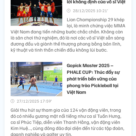
lời khẳng định của võ sĩ Việt
28/12/2025 10:21’
Lion Championship 29 khép
lại, là minh chứng việc MMA
Việt Nam đang tiến những bước chắc chắn. Không còn
là sân chơi thử nghiệm, đó là nơi các võ sĩ Việt sẵn sàng
đương đầu và giành thế thượng phong bằng bản lĩnh,
kỹ thuật và tinh thần chiến đấu không lùi bước.
Gopick Master 2025 –
PHALE CUP: Thúc đẩy sự
phát triển bền vững của
phong trào Pickleball tại
Việt Nam
27/12/2025 17:59’
Giải thu hút sự tham gia của 124 vận động viên, trong
đó có nhiều gương mặt nổi tiếng như ca sĩ Tuấn Hưng,
ca sĩ Phúc Tiệp, diễn viên Thanh Hằng, vận động viên
Kim Huệ…, cùng đông đảo đại diện đến từ các tập đoàn,
doanh nghiệp và golfer uy tín.