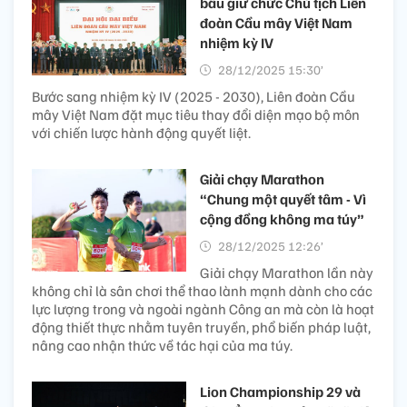
bầu giữ chức Chủ tịch Liên
đoàn Cầu mây Việt Nam
nhiệm kỳ IV
28/12/2025 15:30’
Bước sang nhiệm kỳ IV (2025 - 2030), Liên đoàn Cầu
mây Việt Nam đặt mục tiêu thay đổi diện mạo bộ môn
với chiến lược hành động quyết liệt.
Giải chạy Marathon
“Chung một quyết tâm - Vì
cộng đồng không ma túy”
28/12/2025 12:26’
Giải chạy Marathon lần này
không chỉ là sân chơi thể thao lành mạnh dành cho các
lực lượng trong và ngoài ngành Công an mà còn là hoạt
động thiết thực nhằm tuyên truyền, phổ biến pháp luật,
nâng cao nhận thức về tác hại của ma túy.
Lion Championship 29 và