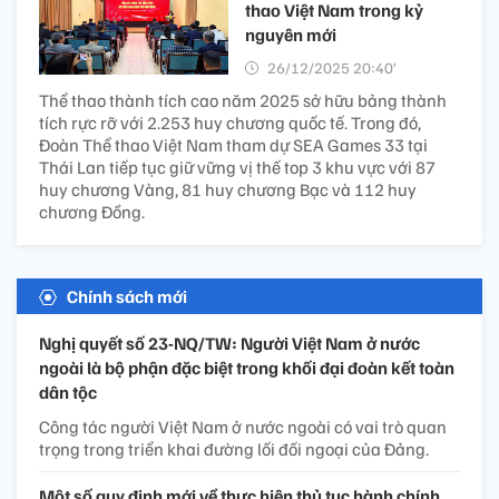
thao Việt Nam trong kỷ
nguyên mới
26/12/2025 20:40’
Thể thao thành tích cao năm 2025 sở hữu bảng thành
tích rực rỡ với 2.253 huy chương quốc tế. Trong đó,
Đoàn Thể thao Việt Nam tham dự SEA Games 33 tại
Thái Lan tiếp tục giữ vững vị thế top 3 khu vực với 87
huy chương Vàng, 81 huy chương Bạc và 112 huy
chương Đồng.
Chính sách mới
Nghị quyết số 23-NQ/TW: Người Việt Nam ở nước
ngoài là bộ phận đặc biệt trong khối đại đoàn kết toàn
dân tộc
Công tác người Việt Nam ở nước ngoài có vai trò quan
trọng trong triển khai đường lối đối ngoại của Đảng.
Một số quy định mới về thực hiện thủ tục hành chính