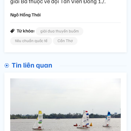
giải Ba thuộc về đội Tân Viễn Đông 1./.
Ngô Hồng Thái
Từ khóa:
giải đua thuyền buồm
tiêu chuẩn quốc tế
Cần Thơ
Tin liên quan