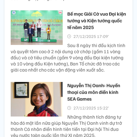
Bế mạc Giải Cờ vua Đại kiện
tướng và Kiện tướng quốc
tế năm 2025
27/12/2025 17:09’
Sau 8 ngày thi đấu kịch tính
và quyết tâm cao ở 2 nội dung cờ chớp (gồm 11 vòng
đấu) và cờ tiêu chuẩn (gồm 9 vòng đấu Đại kiện tướng
và 10 vòng đấu Kiện tướng), Ban Tổ chức đã trao các
giải cao nhất cho các vận động viên xuất sắc.
Nguyễn Thị Oanh: Huyền
thoại của môn điền kinh
SEA Games
27/12/2025 15:22’
Những thành tích đáng tự
hào đó một lần nữa giúp Nguyễn Thị Oanh vinh dự trở
thành Cá nhân điển hình tiên tiến tại Đại hội Thi đua
yêu nước toàn quốc lần thứ XI năm 2025.