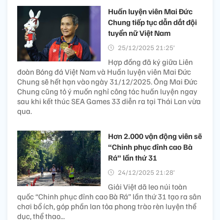
Huấn luyện viên Mai Đức
Chung tiếp tục dẫn dắt đội
tuyển nữ Việt Nam
25/12/2025 21:25’
Hợp đồng đã ký giữa Liên
đoàn Bóng đá Việt Nam và Huấn luyện viên Mai Đức
Chung sẽ hết hạn vào ngày 31/12/2025. Ông Mai Đức
Chung cũng tỏ ý muốn nghỉ công tác huấn luyện ngay
sau khi kết thúc SEA Games 33 diễn ra tại Thái Lan vừa
qua.
Hơn 2.000 vận động viên sẽ
“Chinh phục đỉnh cao Bà
Rá” lần thứ 31
24/12/2025 21:28’
Giải Việt dã leo núi toàn
quốc “Chinh phục đỉnh cao Bà Rá” lần thứ 31 tạo ra sân
chơi bổ ích, góp phần lan tỏa phong trào rèn luyện thể
dục, thể thao...