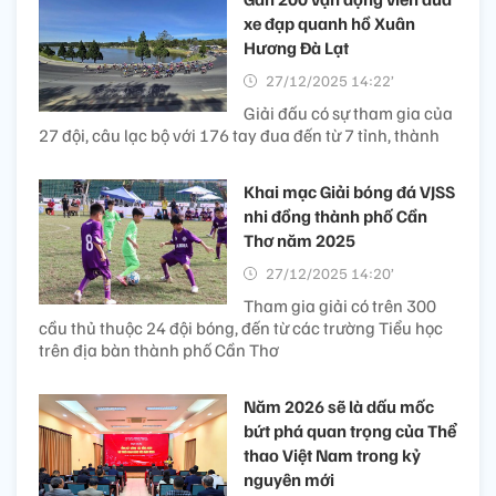
xe đạp quanh hồ Xuân
Hương Đà Lạt
27/12/2025 14:22’
Giải đấu có sự tham gia của
27 đội, câu lạc bộ với 176 tay đua đến từ 7 tỉnh, thành
Khai mạc Giải bóng đá VJSS
nhi đồng thành phố Cần
Thơ năm 2025
27/12/2025 14:20’
Tham gia giải có trên 300
cầu thủ thuộc 24 đội bóng, đến từ các trường Tiểu học
trên địa bàn thành phố Cần Thơ
Năm 2026 sẽ là dấu mốc
bứt phá quan trọng của Thể
thao Việt Nam trong kỷ
nguyên mới