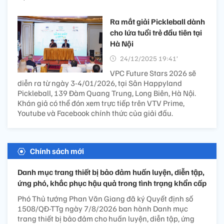
Ra mắt giải Pickleball dành
cho lứa tuổi trẻ đầu tiên tại
Hà Nội
24/12/2025 19:41’
VPC Future Stars 2026 sẽ
diễn ra từ ngày 3-4/01/2026, tại Sân Happyland
Pickleball, 139 Đàm Quang Trung, Long Biên, Hà Nội.
Khán giả có thể đón xem trực tiếp trên VTV Prime,
Youtube và Facebook chính thức của giải đấu.
Chính sách mới
Danh mục trang thiết bị bảo đảm huấn luyện, diễn tập,
ứng phó, khắc phục hậu quả trong tình trạng khẩn cấp
Phó Thủ tướng Phan Văn Giang đã ký Quyết định số
1508/QĐ-TTg ngày 7/8/2026 ban hành Danh mục
trang thiết bị bảo đảm cho huấn luyện, diễn tập, ứng