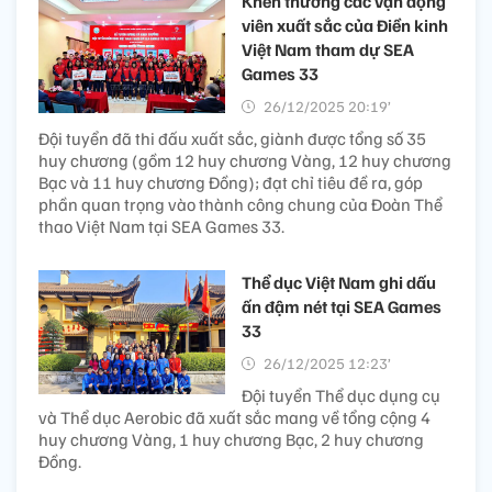
Khen thưởng các vận động
viên xuất sắc của Điền kinh
Việt Nam tham dự SEA
Games 33
26/12/2025 20:19’
Đội tuyển đã thi đấu xuất sắc, giành được tổng số 35
huy chương (gồm 12 huy chương Vàng, 12 huy chương
Bạc và 11 huy chương Đồng); đạt chỉ tiêu đề ra, góp
phần quan trọng vào thành công chung của Đoàn Thể
thao Việt Nam tại SEA Games 33.
Thể dục Việt Nam ghi dấu
ấn đậm nét tại SEA Games
33
26/12/2025 12:23’
Đội tuyển Thể dục dụng cụ
và Thể dục Aerobic đã xuất sắc mang về tổng cộng 4
huy chương Vàng, 1 huy chương Bạc, 2 huy chương
Đồng.