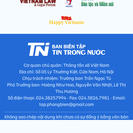
Cơ quan chủ quản: Thông tấn xã Việt Nam
Địa chỉ: Số 05 Lý Thường Kiệt, Cửa Nam, Hà Nội
Chịu trách nhiệm: Trưởng ban Trần Ngọc Tú
Phó Trưởng ban: Hoàng Như Hoa, Nguyễn Văn Nhật, Lê Thị
Thu Hương
Số điện thoại: 024.38257994 - Fax: 024.3826.7981 - Email:
tap.phongbien@gmail.com
Không sao chép nội dung khi chưa có sự đồng ý bằng văn bản
!