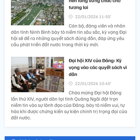
nền tảng vững chắc cho
tương lai
22/01/2026 11:55’
Cán bộ, đảng viên và nhân
dân tỉnh Ninh Bình bày tỏ niềm tin sâu sắc, kỳ vọng Đại
hội sẽ đề ra những quyết sách đúng đắn, đáp ứng yêu
cầu phát triển đất nước trong thời kỳ mới.
Đại hội XIV của Đảng: Kỳ
vọng vào các quyết sách vì
dân
22/01/2026 10:45’
Chào mừng Đại hội Đảng
lần thứ XIV, người dân tại tỉnh Quảng Ngãi đặt trọn
niềm tin vào sự lãnh đạo của Đảng; bày tỏ niềm vui, tự
hào khi được chứng kiến sự kiện chính trị trọng đại của
đất nước.