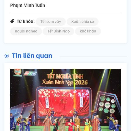
Phạm Minh Tuấn
Từ khóa:
Tết sum vầy
Xuân chia sẻ
người nghèo
Tết Bính Ngọ
khó khăn
Tin liên quan