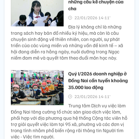
những câu kể chuyện của
cha
22/01/2026 14:11’
Địa lý không chỉ là những
trang sách hay bản đồ nhiều ký hiệu, mà còn là câu
chuyện sinh động về thiên nhiên, con người, sự phát
triển của các vùng miền và những vấn đề kinh tế – xã
hội đang diễn ra hằng ngày, nuôi dưỡng trong Ngọc
niềm đam mê và quyết tâm theo đuổi môn học này.
Quý I/2026 doanh nghiệp ở
Đồng Nai cần tuyển khoảng
35.000 lao động
22/01/2026 14:11’
Trung tâm Dịch vụ việc làm
Đồng Nai tăng cường tổ chức sàn giao dịch việc làm,
phối hợp với địa phương qua hệ thống Cộng tác viên hỗ
trợ giải quyết việc làm tại 95 xã, phường và các đơn vị
trong tỉnh nhằm phổ biến rộng rãi thông tin Người tìm
việc - Việc tìm người.