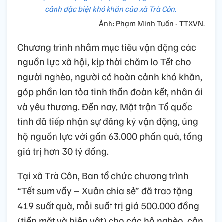
cảnh đặc biệt khó khăn của xã Trà Côn.
Ảnh: Phạm Minh Tuấn - TTXVN.
Chương trình nhằm mục tiêu vận động các
nguồn lực xã hội, kịp thời chăm lo Tết cho
người nghèo, người có hoàn cảnh khó khăn,
góp phần lan tỏa tinh thần đoàn kết, nhân ái
và yêu thương. Đến nay, Mặt trận Tổ quốc
tỉnh đã tiếp nhận sự đăng ký vận động, ủng
hộ nguồn lực với gần 63.000 phần quà, tổng
giá trị hơn 30 tỷ đồng.
Tại xã Trà Côn, Ban tổ chức chương trình
“Tết sum vầy – Xuân chia sẻ” đã trao tặng
419 suất quà, mỗi suất trị giá 500.000 đồng
(tiền mặt và hiện vật) cho các hộ nghèo, cận