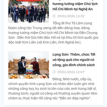
hương tưởng niệm Chủ tịch
Hồ Chí Minh tại Nghệ An
29/01/2026 13:32’
Tổng Bí thư Tô Lâm cùng
Đoàn công tác Trung ương đã đến dâng hoa, dâng
hương tưởng niệm Chủ tịch Hồ Chí Minh tại Đền Chung
Sơn - Đền thờ Gia tiên Bác Hồ và tại Khu Di tích quốc gia
đặc biệt Kim Liên (xã Kim Liên, tỉnh Nghệ An).
Lạng Sơn: Thăm, chúc Tết
và tặng quà cho người có
công, gia đình chính sách
29/01/2026 12:07’
Đảng, Nhà nước, cấp ủy,
chính quyền tỉnh Lạng Sơn và nhân dân luôn ghi nhớ
những công lao, hy sinh to lớn của các anh hùng liệt sĩ,
thương binh, người có công và thường xuyên quan tâm
chăm lo, thực hiện tốt công tác “Đền ơn đáp nghĩa”.