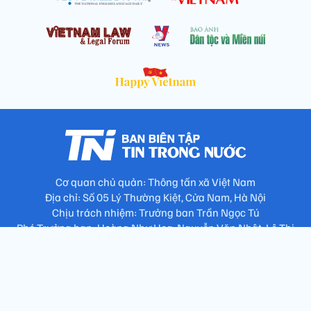
Cơ quan chủ quản: Thông tấn xã Việt Nam
Địa chỉ: Số 05 Lý Thường Kiệt, Cửa Nam, Hà Nội
Chịu trách nhiệm: Trưởng ban Trần Ngọc Tú
Phó Trưởng ban: Hoàng Như Hoa, Nguyễn Văn Nhật, Lê Thị
Thu Hương
Số điện thoại: 024.38257994 - Fax: 024.3826.7981 - Email:
tap.phongbien@gmail.com
Không sao chép nội dung khi chưa có sự đồng ý bằng văn bản