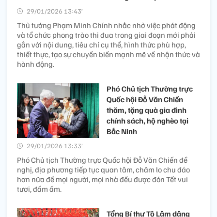
29/01/2026 13:43’
Thủ tướng Phạm Minh Chính nhắc nhở việc phát động
và tổ chức phong trào thi đua trong giai đoạn mới phải
gắn với nội dung, tiêu chí cụ thể, hình thức phù hợp,
thiết thực, tạo sự chuyển biến mạnh mẽ về nhận thức và
hành động.
Phó Chủ tịch Thường trực
Quốc hội Đỗ Văn Chiến
thăm, tặng quà gia đình
chính sách, hộ nghèo tại
Bắc Ninh
29/01/2026 13:33’
Phó Chủ tịch Thường trực Quốc hội Đỗ Văn Chiến đề
nghị, địa phương tiếp tục quan tâm, chăm lo chu đáo
hơn nữa để mọi người, mọi nhà đều được đón Tết vui
tươi, đầm ấm.
Tổng Bí thư Tô Lâm dâng