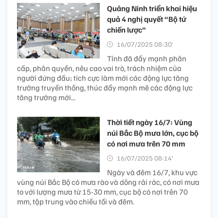
Quảng Ninh triển khai hiệu
quả 4 nghị quyết “Bộ tứ
chiến lược”
16/07/2025 08:30’
Tỉnh đã đẩy mạnh phân
cấp, phân quyền, nêu cao vai trò, trách nhiệm của
người đứng đầu; tích cực làm mới các động lực tăng
trưởng truyền thống, thúc đẩy mạnh mẽ các động lực
tăng trưởng mới...
Thời tiết ngày 16/7: Vùng
núi Bắc Bộ mưa lớn, cục bộ
có nơi mưa trên 70 mm
16/07/2025 08:14’
Ngày và đêm 16/7, khu vực
vùng núi Bắc Bộ có mưa rào và dông rải rác, có nơi mưa
to với lượng mưa từ 15-30 mm, cục bộ có nơi trên 70
mm, tập trung vào chiều tối và đêm.