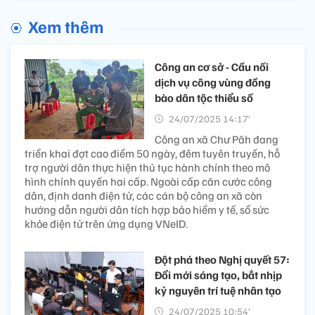
Xem thêm
Công an cơ sở - Cầu nối
dịch vụ công vùng đồng
bào dân tộc thiểu số
24/07/2025 14:17’
Công an xã Chư Păh đang
triển khai đợt cao điểm 50 ngày, đêm tuyên truyền, hỗ
trợ người dân thực hiện thủ tục hành chính theo mô
hình chính quyền hai cấp. Ngoài cấp căn cước công
dân, định danh điện tử, các cán bộ công an xã còn
hướng dẫn người dân tích hợp bảo hiểm y tế, sổ sức
khỏe điện tử trên ứng dụng VNeID.
Đột phá theo Nghị quyết 57:
Đổi mới sáng tạo, bắt nhịp
kỷ nguyên trí tuệ nhân tạo
24/07/2025 10:54’