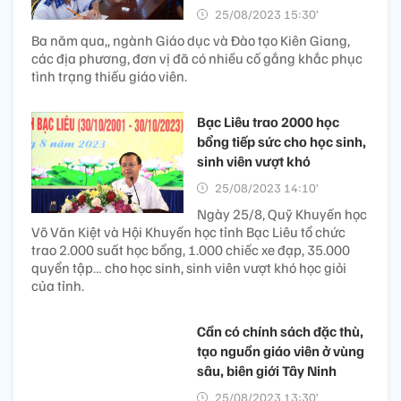
25/08/2023 15:30’
Ba năm qua,, ngành Giáo dục và Đào tạo Kiên Giang,
các địa phương, đơn vị đã có nhiều cố gắng khắc phục
tình trạng thiếu giáo viên.
Bạc Liêu trao 2000 học
bổng tiếp sức cho học sinh,
sinh viên vượt khó
25/08/2023 14:10’
Ngày 25/8, Quỹ Khuyến học
Võ Văn Kiệt và Hội Khuyến học tỉnh Bạc Liêu tổ chức
trao 2.000 suất học bổng, 1.000 chiếc xe đạp, 35.000
quyển tập… cho học sinh, sinh viên vượt khó học giỏi
của tỉnh.
Cần có chính sách đặc thù,
tạo nguồn giáo viên ở vùng
sâu, biên giới Tây Ninh
25/08/2023 13:30’