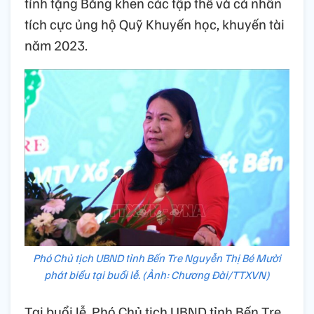
tỉnh tặng Bằng khen các tập thể và cá nhân
tích cực ủng hộ Quỹ Khuyến học, khuyến tài
năm 2023.
Phó Chủ tịch UBND tỉnh Bến Tre Nguyễn Thị Bé Mười
phát biểu tại buổi lễ. (Ảnh: Chương Đài/TTXVN)
Tại buổi lễ, Phó Chủ tịch UBND tỉnh Bến Tre