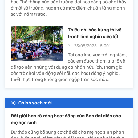
học Phổ thông của các trường đại học công bố cho thấy,
ở một số trường, ngành có mức điểm chuẩn tăng mạnh
so với năm trước.
Thiếu nhi hào hứng thi vẽ
tranh làm nghìn việc tốt
23/08/2023 15:30’
Tại các khu vực trải nghiệm,
các em được tham gia tô vẽ
để tạo nên những vật dụng cá nhân hữu ích, tham gia
các trò chơi vận động sôi nổi, các hoạt động ý nghĩa,
thiết thực trong không gian ngập tràn sắc màu.
Chính sách mới
Đặt giới hạn rõ ràng hoạt động của Ban đại diện cha
mẹ học sinh
Dự thảo cũng bổ sung cơ chế để cha mẹ học sinh phản
ánh, kiến nghị, giám sát và đối thoại với cơ sở giáo dục;