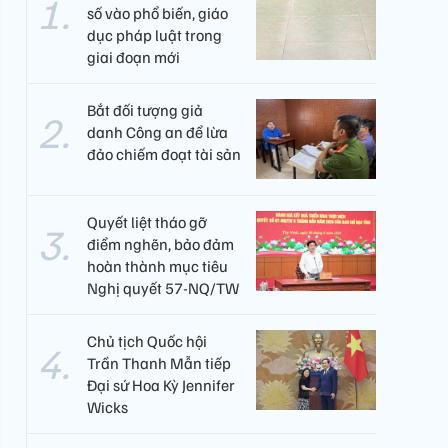
số vào phổ biến, giáo
dục pháp luật trong
giai đoạn mới
Bắt đối tượng giả
danh Công an để lừa
đảo chiếm đoạt tài sản
Quyết liệt tháo gỡ
điểm nghẽn, bảo đảm
hoàn thành mục tiêu
Nghị quyết 57-NQ/TW
Chủ tịch Quốc hội
Trần Thanh Mẫn tiếp
Đại sứ Hoa Kỳ Jennifer
Wicks