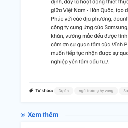
định, đây là hoạt động thiết 
giữa Việt Nam - Hàn Quốc, tạo 
Phúc với các địa phương, doanh
công ty cung ứng của Samsung, 
khăn, vướng mắc đều được tỉnh h
cảm ơn sự quan tâm của Vĩnh P
muốn tiếp tục nhận được sự qua
nghiệp yên tâm đầu tư./.
Từ khóa:
Dự án
ngôi trường hy vọng
S
Xem thêm