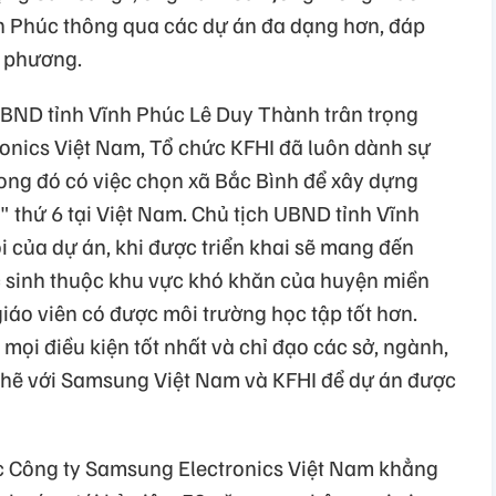
nh Phúc thông qua các dự án đa dạng hơn, đáp
 phương.
ch UBND tỉnh Vĩnh Phúc Lê Duy Thành trân trọng
onics Việt Nam, Tổ chức KFHI đã luôn dành sự
 đó có việc chọn xã Bắc Bình để xây dựng
ứ 6 tại Việt Nam. Chủ tịch UBND tỉnh Vĩnh
i của dự án, khi được triển khai sẽ mang đến
 sinh thuộc khu vực khó khăn của huyện miền
iáo viên có được môi trường học tập tốt hơn.
tạo mọi điều kiện tốt nhất và chỉ đạo các sở, ngành,
 chẽ với Samsung Việt Nam và KFHI để dự án được
 Công ty Samsung Electronics Việt Nam khẳng