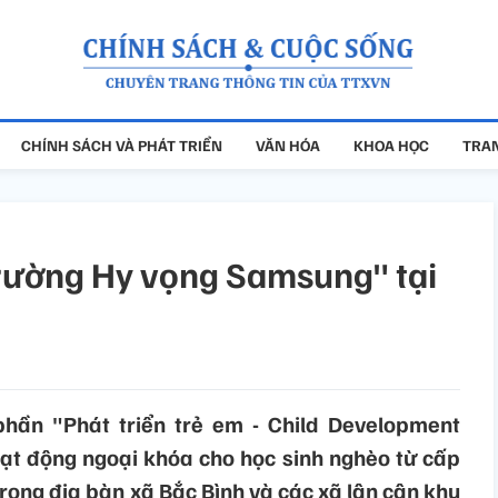
CHÍNH SÁCH VÀ PHÁT TRIỂN
VĂN HÓA
KHOA HỌC
TRAN
trường Hy vọng Samsung" tại
phần "Phát triển trẻ em - Child Development
t động ngoại khóa cho học sinh nghèo từ cấp
rong địa bàn xã Bắc Bình và các xã lân cận khu