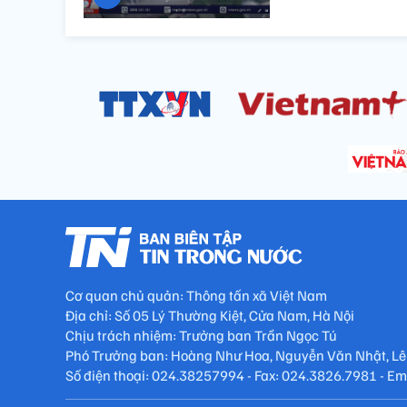
Cơ quan chủ quản: Thông tấn xã Việt Nam
Địa chỉ: Số 05 Lý Thường Kiệt, Cửa Nam, Hà Nội
Chịu trách nhiệm: Trưởng ban Trần Ngọc Tú
Phó Trưởng ban: Hoàng Như Hoa, Nguyễn Văn Nhật, Lê
Số điện thoại: 024.38257994 - Fax: 024.3826.7981 - E