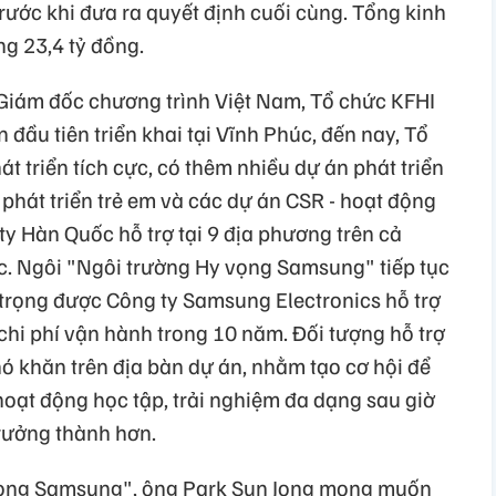
rước khi đưa ra quyết định cuối cùng. Tổng kinh
g 23,4 tỷ đồng.
 Giám đốc chương trình Việt Nam, Tổ chức KFHI
 đầu tiên triển khai tại Vĩnh Phúc, đến nay, Tổ
 triển tích cực, có thêm nhiều dự án phát triển
phát triển trẻ em và các dự án CSR - hoạt động
ty Hàn Quốc hỗ trợ tại 9 địa phương trên cả
c. Ngôi "Ngôi trường Hy vọng Samsung" tiếp tục
an trọng được Công ty Samsung Electronics hỗ trợ
 chi phí vận hành trong 10 năm. Đối tượng hỗ trợ
ó khăn trên địa bàn dự án, nhằm tạo cơ hội để
oạt động học tập, trải nghiệm đa dạng sau giờ
trưởng thành hơn.
ọng Samsung", ông Park Sun Jong mong muốn