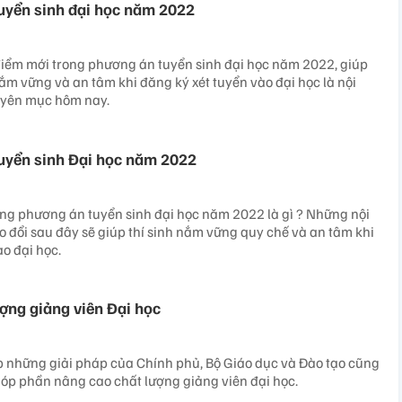
uyển sinh đại học năm 2022
iểm mới trong phương án tuyển sinh đại học năm 2022, giúp
nắm vững và an tâm khi đăng ký xét tuyển vào đại học là nội
uyên mục hôm nay.
uyển sinh Đại học năm 2022
ng phương án tuyển sinh đại học năm 2022 là gì ? Những nội
o đổi sau đây sẽ giúp thí sinh nắm vững quy chế và an tâm khi
o đại học.
ợng giảng viên Đại học
p những giải pháp của Chính phủ, Bộ Giáo dục và Đào tạo cũng
óp phần nâng cao chất lượng giảng viên đại học.