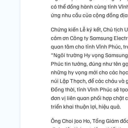
có thể đồng hành cùng tỉnh Vĩ
ứng nhu cầu của cộng đồng địa
Chứng kiến Lễ ký kết, Chủ tị
cảm ơn Công ty Samsung Electr
quan tâm cho tỉnh Vĩnh Phúc, trong
"Ngôi trường Hy vọng Samsung" th
Phúc tin tưởng, đúng như tên gọ
những hy vọng mới cho các học
núi Lập Thạch, để các cháu và g
Đồng thời, tỉnh Vĩnh Phúc sẽ 
đơn vị liên quan phối hợp chặt
triển khai thuận lợi, hiệu quả.
Ông Choi Joo Ho, Tổng Giám đốc