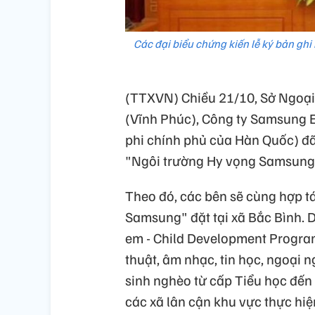
Các đại biểu chứng kiến lễ ký bả
(TTXVN) Chiều 21/10, Sở Ngoại
(Vĩnh Phúc), Công ty Samsung E
phi chính phủ của Hàn Quốc) đã 
"Ngôi trường Hy vọng Samsung" tạ
Theo đó, các bên sẽ cùng hợp 
Samsung" đặt tại xã Bắc Bình. Dự
em - Child Development Progra
thuật, âm nhạc, tin học, ngoại 
sinh nghèo từ cấp Tiểu học đến
các xã lân cận khu vực thực hi