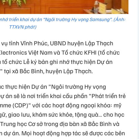
n ghi nhớ triển khai dự án “Ngôi trường Hy vọng Samsung”. (Ảnh:
TTXVN phát)
 vụ tỉnh Vĩnh Phúc, UBND huyện Lập Thạch
lectronics Việt Nam và Tổ chức KFHI (tổ chức
tổ chức Lễ ký bản ghi nhớ thực hiện Dự án
i xã Bắc Bình, huyện Lập Thạch.
tác thực hiện Dự án "Ngôi trường Hy vọng
 án sẽ là nơi triển khai cấu phần "Phát triển trẻ
mme (CDP)" với các hoạt động ngoại khóa: mỹ
ngữ, giao lưu, khám sức khỏe, tặng quà… cho học
 Trung học Cơ sở trong địa bàn xã Bắc Bình và
ện dự án. Mọi hoạt động hợp tác sẽ được các bên