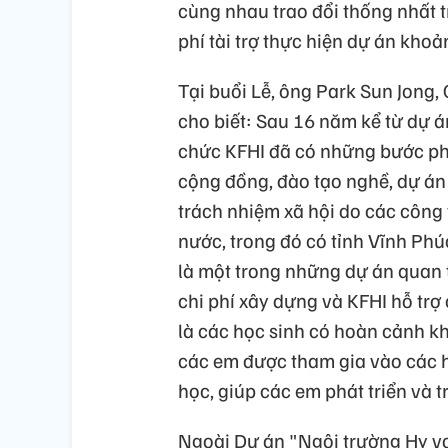
cùng nhau trao đổi thống nhất t
phí tài trợ thực hiện dự án khoản
Tại buổi Lễ, ông Park Sun Jong,
cho biết: Sau 16 năm kể từ dự án
chức KFHI đã có những bước phát
cộng đồng, đào tạo nghề, dự án 
trách nhiệm xã hội do các công 
nước, trong đó có tỉnh Vĩnh Phú
là một trong những dự án qu
chi phí xây dựng và KFHI hỗ trợ
là các học sinh có hoàn cảnh kh
các em được tham gia vào các h
học, giúp các em phát triển và 
Ngoài Dự án "Ngôi trường Hy v