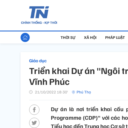
THỜI SỰ
XÃ HỘI
PHÁP LUẬT
Giáo dục
Triển khai Dự án "Ngôi 
Vĩnh Phúc
21/10/2022 18:30’
Phú Thọ
Dự án là nơi triển khai cấu 
Programme (CDP)" với các hoạ
Tiểu học đến Trung học Cơ sở t