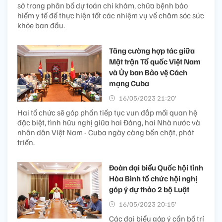
sở trong phân bổ dự toán chi khám, chữa bệnh bảo
hiểm y tế để thực hiện tốt các nhiệm vụ về chăm sóc sức
khỏe ban đầu.
Tăng cường hợp tác giữa
Mặt trận Tổ quốc Việt Nam
và Ủy ban Bảo vệ Cách
mạng Cuba
16/05/2023 21:20’
Hai tổ chức sẽ góp phần tiếp tục vun đắp mối quan hệ
đặc biệt, tình hữu nghị giữa hai Đảng, hai Nhà nước và
nhân dân Việt Nam - Cuba ngày càng bền chặt, phát
triển.
Đoàn đại biểu Quốc hội tỉnh
Hòa Bình tổ chức hội nghị
góp ý dự thảo 2 bộ Luật
16/05/2023 20:15’
Các đại biểu góp ý cần bố trí