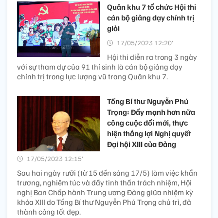
Quân khu 7 tổ chức Hội thi
cán bộ giảng dạy chính trị
giỏi
17/05/2023 12:20’
Hội thi diễn ra trong 3 ngày
với sự tham dự của 91 thí sinh là cán bộ giảng dạy
chính trị trong lực lượng vũ trang Quân khu 7.
Tổng Bí thư Nguyễn Phú
Trọng: Đẩy mạnh hơn nữa
công cuộc đổi mới, thực
hiện thắng lợi Nghị quyết
Đại hội XIII của Đảng
17/05/2023 12:15’
Sau hai ngày rưỡi (từ 15 đến sáng 17/5) làm việc khẩn
trương, nghiêm túc và đầy tinh thần trách nhiệm, Hội
nghị Ban Chấp hành Trung ương Đảng giữa nhiệm kỳ
khóa XIII do Tổng Bí thư Nguyễn Phú Trọng chủ trì, đã
thành công tốt đẹp.