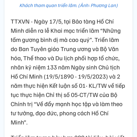
Khách tham quan triển lãm. (Ảnh: Phương Lan)
TTXVN - Ngày 17/5, tại Bảo tàng Hồ Chí
Minh diễn ra lễ Khai mạc triển lãm “Những
tấm gương bình dị mà cao quý”. Triển lãm
do Ban Tuyên giáo Trung ương và Bộ Văn
hóa, Thể thao và Du lịch phối hợp tổ chức,
nhân kỷ niệm 133 năm Ngày sinh Chủ tịch
Hồ Chí Minh (19/5/1890 - 19/5/2023) và 2
năm thực hiện Kết luận số 01- KL/TW về tiếp
tục thực hiện Chỉ thị số 05-CT/TW của Bộ
Chính trị “Về đẩy mạnh học tập và làm theo
tư tưởng, đạo đức, phong cách Hồ Chí
Minh”.