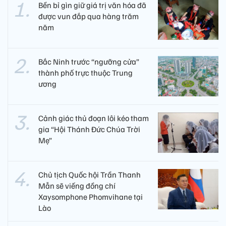
Bền bỉ gìn giữ giá trị văn hóa đã
được vun đắp qua hàng trăm
năm
Bắc Ninh trước “ngưỡng cửa”
thành phố trực thuộc Trung
ương
Cảnh giác thủ đoạn lôi kéo tham
gia “Hội Thánh Đức Chúa Trời
Mẹ”
Chủ tịch Quốc hội Trần Thanh
Mẫn sẽ viếng đồng chí
Xaysomphone Phomvihane tại
Lào