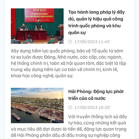
Tạo hành lang pháp lý đầy
đủ, quản lý hiệu quả công
trình quốc phòng và khu
quân sự
17/05/2023 11:45’
Xây dựng tiềm lực quốc phòng, bảo vệ Tổ quốc từ sớm
từ xa luôn được Đảng, Nhà nước, các cấp, các ngành,
hệ thống chính trị, toàn xã hội quan tâm, đặc biệt là tập
trung xây dựng tiềm lực cơ bản về chính trị, kinh tế,
khoa học công nghệ, quân sự.
Hải Phòng: Động lực phát
triển của cả nước
17/05/2023 10:20’
Với truyền thống lịch sử đầy
tự hào, cùng những kết quả
và mục tiêu đã đạt được là tiền đề, động lực quan trọng
để Hải Phòng phấn đấu đi đầu trong sự nghiệp công