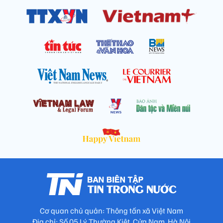
Cơ quan chủ quản: Thông tấn xã Việt Nam
Địa chỉ: Số 05 Lý Thường Kiệt, Cửa Nam, Hà Nội