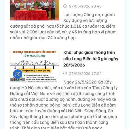
27/05/2026 20:40’
Lực lượng Công an, ngành
Xây dựng và lực lượng
đường sắt đã phối hợp tổ chức 1.018 ca tuần tra, kiểm
soát với 2.006 lượt cán bộ, xử lý 43 trường hợp vi phạm,
nhắc nhở giáo dục 74 trường hợp.
Khôi phục giao thông trên
cầu Long Biên từ 0 giờ ngày
28/5/2026
27/05/2026 17:24’
Ngày 26/5/2026, Sở Xây
dựng Hà Nội cho biết, căn cứ văn bản của Tổng Công ty
Đường sắt Việt Nam về việc tiến độ thi công công trình
sửa chữa đột xuất đường bộ hành, đường xe máy và xe
thô sơ (phần đường bộ hai bên) cầu Long Biên để đảm
bảo an toàn, tuyến đường sắt Hà Nội - Đồng Đăng, Sở
Xây dựng thông báo khôi phục phương án tổ chức giao
thông trên cầu Long Biên sau khi hoàn thành công
trình. Thời gian thực hiện bắt đầu từ 0 giờ ngày