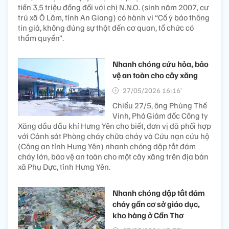
tiền 3,5 triệu đồng đối với chị N.N.O. (sinh năm 2007, cư
trú xã Ô Lâm, tỉnh An Giang) có hành vi “Cố ý báo thông
tin giả, không đúng sự thật đến cơ quan, tổ chức có
thẩm quyền”.
Nhanh chóng cứu hỏa, bảo
vệ an toàn cho cây xăng
27/05/2026 16:16’
Chiều 27/5, ông Phùng Thế
Vinh, Phó Giám đốc Công ty
Xăng dầu dầu khí Hưng Yên cho biết, đơn vị đã phối hợp
với Cảnh sát Phòng cháy chữa cháy và Cứu nạn cứu hộ
(Công an tỉnh Hưng Yên) nhanh chóng dập tắt đám
cháy lớn, bảo vệ an toàn cho một cây xăng trên địa bàn
xã Phụ Dực, tỉnh Hưng Yên.
Nhanh chóng dập tắt đám
cháy gần cơ sở giáo dục,
kho hàng ở Cần Thơ