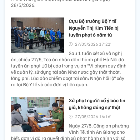
28/5/2026.
Cựu Bộ trưởng Bộ Y tế
Nguyễn Thị Kim Tiến bị
tuyên phạt 6 năm tù
27/05/2026 17:22’
Sau 1 tuần xét xử và nghị
án, chiều 27/5, Tòa án nhân dân thành phố Hà Nội đã
tuyên án phạt 10 bị cáo trong vụ án “Vi phạm quy định
về quản lý, sử dụng tài sản Nhà nước gây thất thoát,
lãng phí; Lừa đảo chiếm đoạt tài sản; Nhận hối lộ” xảy
ra tại Bộ Y tế và các đơn vị liên quan.
Xử phạt người cố ý báo tin
giả, không đúng sự thật
27/05/2026 16:16’
Ngày 27/5, Công an phường
Vĩnh Tế, tỉnh An Giang cho
biết, đơn vị đã ra quyết định xử phạt hành chính với số