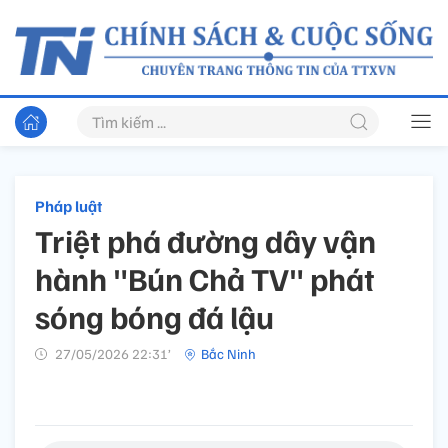
Pháp luật
Triệt phá đường dây vận
hành "Bún Chả TV" phát
sóng bóng đá lậu
27/05/2026 22:31’
Bắc Ninh