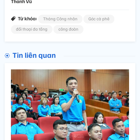
Thanh Vũ
Từ khóa:
Tháng Công nhân
Góc cà phê
đối thoại đa tầng
công đoàn
Tin liên quan