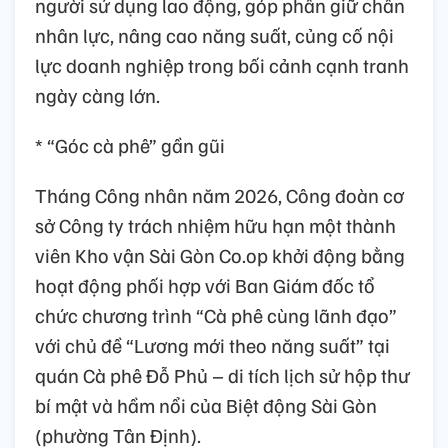
người sử dụng lao động, góp phần giữ chân
nhân lực, nâng cao năng suất, củng cố nội
lực doanh nghiệp trong bối cảnh cạnh tranh
ngày càng lớn.
* “Góc cà phê” gần gũi
Tháng Công nhân năm 2026, Công đoàn cơ
sở Công ty trách nhiệm hữu hạn một thành
viên Kho vận Sài Gòn Co.op khởi động bằng
hoạt động phối hợp với Ban Giám đốc tổ
chức chương trình “Cà phê cùng lãnh đạo”
với chủ đề “Lương mới theo năng suất” tại
quán Cà phê Đỗ Phủ – di tích lịch sử hộp thư
bí mật và hầm nổi của Biệt động Sài Gòn
(phường Tân Định).