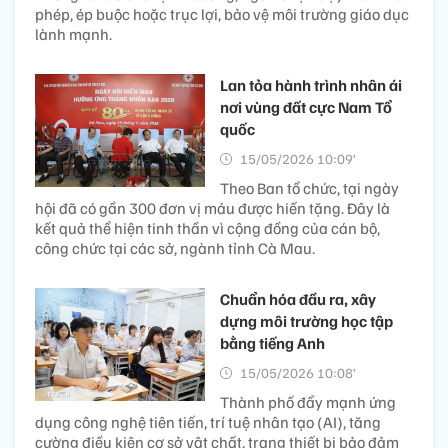
phép, ép buộc hoặc trục lợi, bảo vệ môi trường giáo dục
lành mạnh.
Lan tỏa hành trình nhân ái
nơi vùng đất cực Nam Tổ
quốc
15/05/2026 10:09’
Theo Ban tổ chức, tại ngày
hội đã có gần 300 đơn vị máu được hiến tặng. Đây là
kết quả thể hiện tinh thần vì cộng đồng của cán bộ,
công chức tại các sở, ngành tỉnh Cà Mau.
Chuẩn hóa đầu ra, xây
dựng môi trường học tập
bằng tiếng Anh
15/05/2026 10:08’
Thành phố đẩy mạnh ứng
dụng công nghệ tiên tiến, trí tuệ nhân tạo (AI), tăng
cường điều kiện cơ sở vật chất, trang thiết bị bảo đảm