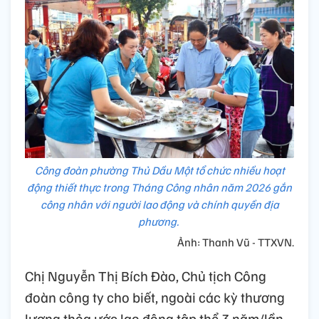
Công đoàn phường Thủ Dầu Một tổ chức nhiều hoạt
động thiết thực trong Tháng Công nhân năm 2026 gắn
công nhân với người lao động và chính quyền địa
phương.
Ảnh: Thanh Vũ - TTXVN.
Chị Nguyễn Thị Bích Đào, Chủ tịch Công
đoàn công ty cho biết, ngoài các kỳ thương
lượng thỏa ước lao động tập thể 3 năm/lần,