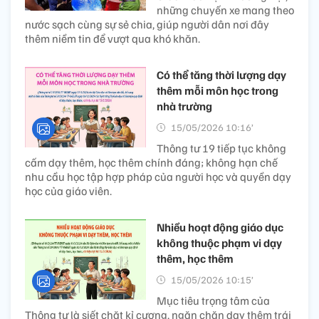
những chuyến xe mang theo
nước sạch cùng sự sẻ chia, giúp người dân nơi đây
thêm niềm tin để vượt qua khó khăn.
Có thể tăng thời lượng dạy
thêm mỗi môn học trong
nhà trường
15/05/2026 10:16’
Thông tư 19 tiếp tục không
cấm dạy thêm, học thêm chính đáng; không hạn chế
nhu cầu học tập hợp pháp của người học và quyền dạy
học của giáo viên.
Nhiều hoạt động giáo dục
không thuộc phạm vi dạy
thêm, học thêm
15/05/2026 10:15’
Mục tiêu trọng tâm của
Thông tư là siết chặt kỉ cương, ngăn chặn dạy thêm trái