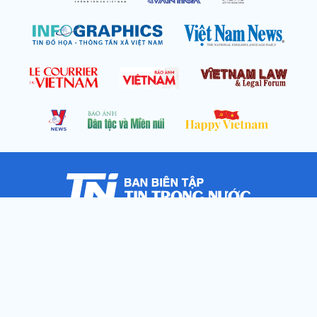
Cơ quan chủ quản: Thông tấn xã Việt Nam
Địa chỉ: Số 05 Lý Thường Kiệt, Cửa Nam, Hà Nội
Chịu trách nhiệm: Trưởng ban Trần Ngọc Tú
Phó Trưởng ban: Hoàng Như Hoa, Nguyễn Văn Nhật, Lê Thị
Thu Hương
Số điện thoại: 024.38257994 - Fax: 024.3826.7981 - Email: