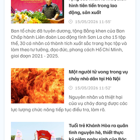
hình tiên tiến trong lao
động, sản xuất
15/05/2026 11:55’
Ban tổ chức đã tuyên dương, tặng Bằng khen của Ban
Chấp hành Liên đoàn Lao động tỉnh Sơn La cho 15 tập
thể, 30 cá nhân có thành tích xuất sắc trong học tập và
làm theo tư tưởng, đạo đức, phong cách Hồ Chí Minh,
giai đoạn 2021 - 2025.
Một người tử vong trong vụ
cháy nhà dân tại Hà Nội
15/05/2026 11:52’
Nguyên nhân và thiệt hại
của vụ cháy đang được các
lực lượng chức năng tiếp tục điều tra, làm rõ.
Tuổi trẻ Khánh Hòa ra quân
tình nguyện hè, thiết thực
kỷ niệm ngày sinh của Bác