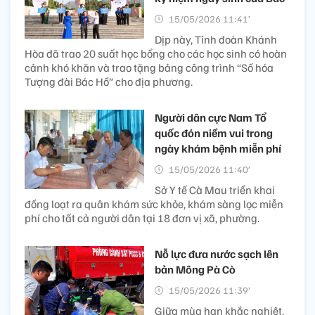
15/05/2026 11:41’
Dịp này, Tỉnh đoàn Khánh
Hòa đã trao 20 suất học bổng cho các học sinh có hoàn
cảnh khó khăn và trao tặng bảng công trình “Số hóa
Tượng đài Bác Hồ” cho địa phương.
Người dân cực Nam Tổ
quốc đón niềm vui trong
ngày khám bệnh miễn phí
15/05/2026 11:40’
Sở Y tế Cà Mau triển khai
đồng loạt ra quân khám sức khỏe, khám sàng lọc miễn
phí cho tất cả người dân tại 18 đơn vị xã, phường.
Nỗ lực đưa nước sạch lên
bản Mông Pà Cò
15/05/2026 11:39’
Giữa mùa hạn khắc nghiệt,