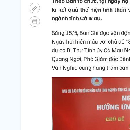
Theo Ban tổ chức, tại ngày hộ
là kết quả thể hiện tinh thần 
ngành tỉnh Cà Mau.
Sáng 15/5, Ban Chỉ đạo vận độn
Ngày hội hiến máu với chủ đề “
dự có Bí Thư Tỉnh ủy Cà Mau N
Quang Ngời, Phó Giám đốc Bện
Văn Nghĩa cùng hàng trăm cán b