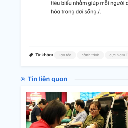
tiêu biểu nhằm giúp mỗi người 
hóa trong đời sống./.
Từ khóa:
Lan tỏa
hành trình
cực Nam T
Tin liên quan