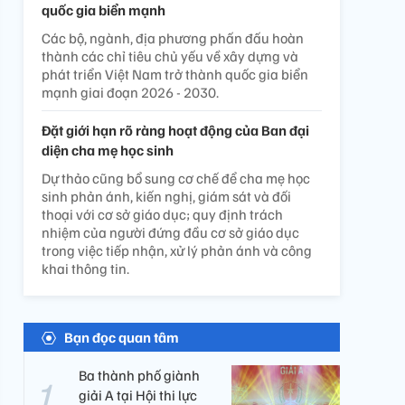
quốc gia biển mạnh
Các bộ, ngành, địa phương phấn đấu hoàn
thành các chỉ tiêu chủ yếu về xây dựng và
phát triển Việt Nam trở thành quốc gia biển
mạnh giai đoạn 2026 - 2030.
Đặt giới hạn rõ ràng hoạt động của Ban đại
diện cha mẹ học sinh
Dự thảo cũng bổ sung cơ chế để cha mẹ học
sinh phản ánh, kiến nghị, giám sát và đối
thoại với cơ sở giáo dục; quy định trách
nhiệm của người đứng đầu cơ sở giáo dục
trong việc tiếp nhận, xử lý phản ánh và công
khai thông tin.
Bạn đọc quan tâm
Ba thành phố giành
giải A tại Hội thi lực