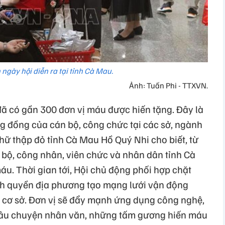
ngày hội diễn ra tại tỉnh Cà Mau.
Ảnh: Tuấn Phi - TTXVN.
đã có gần 300 đơn vị máu được hiến tặng. Đây là
ộng đồng của cán bộ, công chức tại các sở, ngành
hữ thập đỏ tỉnh Cà Mau Hồ Quý Nhi cho biết, từ
bộ, công nhân, viên chức và nhân dân tỉnh Cà
áu. Thời gian tới, Hội chủ động phối hợp chặt
ính quyền địa phương tạo mạng lưới vận động
n cơ sở. Đơn vị sẽ đẩy mạnh ứng dụng công nghệ,
câu chuyện nhân văn, những tấm gương hiến máu