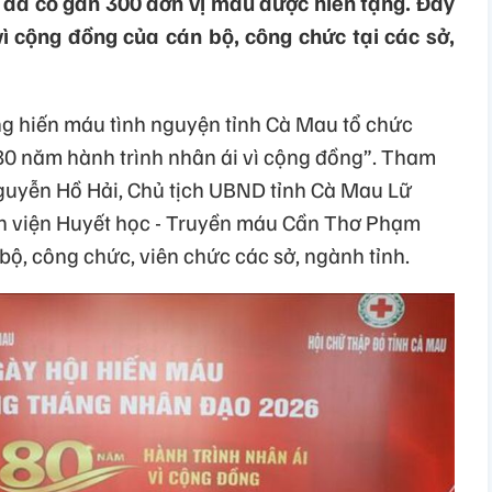
i đã có gần 300 đơn vị máu được hiến tặng. Đây
vì cộng đồng của cán bộ, công chức tại các sở,
g hiến máu tình nguyện tỉnh Cà Mau tổ chức
80 năm hành trình nhân ái vì cộng đồng”. Tham
guyễn Hồ Hải, Chủ tịch UBND tỉnh Cà Mau Lữ
h viện Huyết học - Truyền máu Cần Thơ Phạm
ộ, công chức, viên chức các sở, ngành tỉnh.