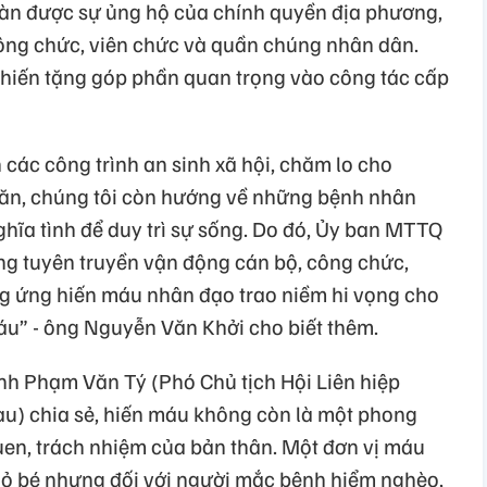
bàn được sự ủng hộ của chính quyền địa phương,
ông chức, viên chức và quần chúng nhân dân.
hiến tặng góp phần quan trọng vào công tác cấp
 các công trình an sinh xã hội, chăm lo cho
ăn, chúng tôi còn hướng về những bệnh nhân
hĩa tình để duy trì sự sống. Do đó, Ủy ban MTTQ
g tuyên truyền vận động cán bộ, công chức,
g ứng hiến máu nhân đạo trao niềm hi vọng cho
u” - ông Nguyễn Văn Khởi cho biết thêm.
nh Phạm Văn Tý (Phó Chủ tịch Hội Liên hiệp
u) chia sẻ, hiến máu không còn là một phong
uen, trách nhiệm của bản thân. Một đơn vị máu
nhỏ bé nhưng đối với người mắc bệnh hiểm nghèo,