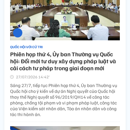
QUỐC HỘI VỚI CỬ TRI
Phiên họp thứ 4, Ủy ban Thường vụ Quốc
hội: Đổi mới tư duy xây dựng pháp luật và
cải cách tư pháp trong giai đoạn mới
27/07/2026 14:42’
Sáng 27/7, tiếp tục Phiên họp thứ 4, Ủy ban Thường vụ
Quốc hội cho ý kiến về dự án Nghị quyết của Quốc hội
thay thế Nghị quyết số 96/2019/QH14 về công tác
phòng, chống tội phạm và vi phạm pháp luật, công tác
của Viện kiểm sát nhân dân, Tòa án nhân dân và công
tác thi hành án.