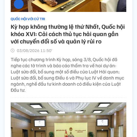
QUỐC HỘI VỚI CỬ TRI
Kỳ họp không thường lệ thứ Nhất, Quốc hội
khóa XVI: Cải cách thủ tục hải quan gắn
với chuyển đổi số và quản lý rủi ro
03/08/2026 11:50’
Tiếp tục chương trình Kỳ họp, sáng 3/8, Quốc hội đã
nghe các tờ trình và báo cáo thẩm tra về hai dự án:
Luật sửa đổi, bổ sung một số điều của Luật Hải quan;
Luật sửa đổi, bổ sung Điều 6 và Phụ lục IV về danh mục
ngành, nghề đầu tư kinh doanh có điều kiện của Luật
Đầu tư.