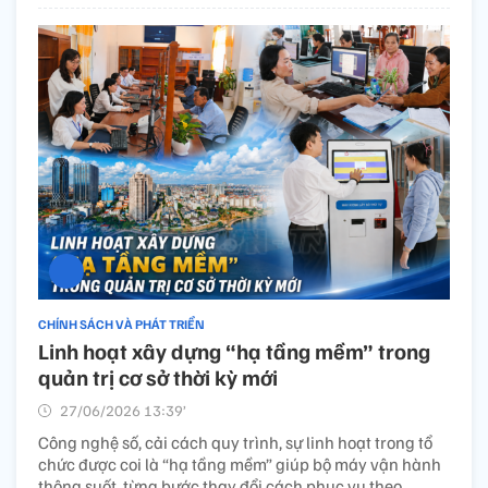
CHÍNH SÁCH VÀ PHÁT TRIỂN
Linh hoạt xây dựng “hạ tầng mềm” trong
quản trị cơ sở thời kỳ mới
27/06/2026 13:39’
Công nghệ số, cải cách quy trình, sự linh hoạt trong tổ
chức được coi là “hạ tầng mềm” giúp bộ máy vận hành
thông suốt, từng bước thay đổi cách phục vụ theo