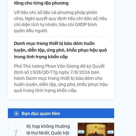
tăng cho từng địa phương
Về tiêu chí, số liệu và phương pháp phân
chia, Nghị quyết quy định tiêu chí dân số, tiêu
chí diện tích tự nhiên, tiêu chí GRDP bình
quân đầu người.
Danh mục trang thiết bị bảo đảm huấn
luyện, diễn tập, ứng phó, khắc phục hậu quả
trong tình trạng khẩn cấp
Phó Thủ tướng Phan Văn Giang đã ký Quyết
định số 1508/QĐ-TTg ngày 7/8/2026 ban
hành Danh mục trang thiết bị bảo đảm cho
huấn luyện, diễn tập, ứng phó, khắc phục hậu
quả trong tình trạng khẩn cấp.
Bạn đọc quan tâm
Kỳ họp không thường
lệ thứ Nhất, Quốc hội