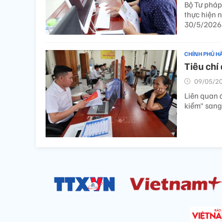
Bộ Tư pháp
thực hiện 
30/5/2026
CHÍNH PHỦ H
Tiêu chí
09/05/20
Liên quan đ
kiểm" sang 