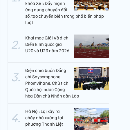
khóa XVI: Đẩy mạnh
ứng dụng chuyển đổi
số, tạo chuyển biến trong phổ biến pháp
luật
Khai mạc Giải Vô địch
Điền kinh quốc gia
U20 và U23 năm 2026
Điện chia buồn Đồng
chí Saysomphone
Phomvihane, Chủ tịch
Quốc hội nước Cộng
hòa Dân chủ Nhân dân Lào
Hà Nội: Lại xảy ra
cháy nhà xưởng tại
phường Thanh Liệt