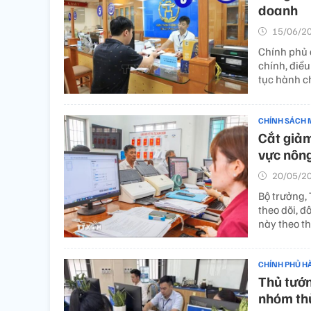
doanh
15/06/20
Chính phủ đ
chính, điề
tục hành c
CHÍNH SÁCH 
Cắt giảm
vực nông
20/05/20
Bộ trưởng,
theo dõi, đ
này theo t
CHÍNH PHỦ H
Thủ tướn
nhóm thủ