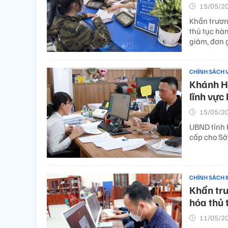
15/05/20
Khẩn trươn
thủ tục hà
giảm, đơn g
CHÍNH SÁCH 
Khánh Hò
lĩnh vực
15/05/20
UBND tỉnh 
cấp cho Sở 
CHÍNH SÁCH 
Khẩn trư
hóa thủ 
11/05/20