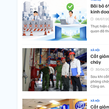
Bãi bỏ 6
kinh doa
08/07/20
Thực hiện đ
quan đã th
XÃ HỘI
Cắt giảm
cháy
30/06/20
Sau khi cắt
phòng cháy
Công an.
XÃ HỘI
Cắt giảm