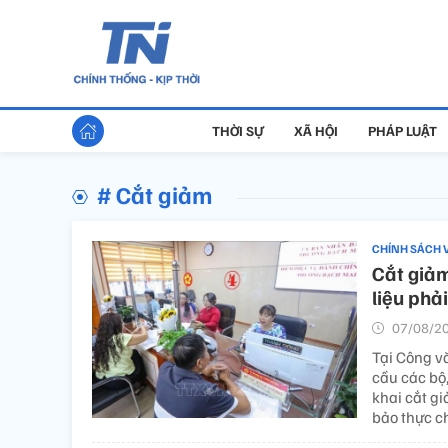
THỜI SỰ
XÃ HỘI
PHÁP LUẬT
# Cắt giảm
CHÍNH SÁCH 
Cắt giảm
liệu phả
07/08/20
Tại Công v
cầu các bộ
khai cắt g
bảo thực ch