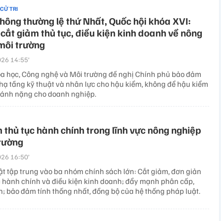
 CỬ TRI
hông thường lệ thứ Nhất, Quốc hội khóa XVI:
cắt giảm thủ tục, điều kiện kinh doanh về nông
môi trường
26 14:55’
a học, Công nghệ và Môi trường đề nghị Chính phủ bảo đảm
 hạ tầng kỹ thuật và nhân lực cho hậu kiểm, không để hậu kiểm
gánh nặng cho doanh nghiệp.
 thủ tục hành chính trong lĩnh vực nông nghiệp
rường
26 16:50’
ật tập trung vào ba nhóm chính sách lớn: Cắt giảm, đơn giản
c hành chính và điều kiện kinh doanh; đẩy mạnh phân cấp,
; bảo đảm tính thống nhất, đồng bộ của hệ thống pháp luật.