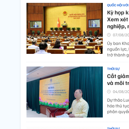
QUỐC HỘI VỚI
Kỳ họp k
Xem xét 
nghiệp, 
07/08/20
Ủy ban Kho
nguồn lực,
trở thành 
THỜI SỰ
Cắt giảm
và môi t
04/08/20
Dự thảo Lu
hóa thủ tụ
phân quyền
THỜI SỰ