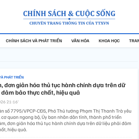
CHÍNH SÁCH VÀ PHÁT TRIỂN
VĂN HÓA
KHOA HỌC
TRAN
VÀ PHÁT TRIỂN
, đơn giản hóa thủ tục hành chính dựa trên dữ
i đảm bảo thực chất, hiệu quả
26 21:16’
ăn số 7795/VPCP-CĐS, Phó Thủ tướng Phạm Thị Thanh Trà yêu
, cơ quan ngang bộ, Ủy ban nhân dân tỉnh, thành phố triển
iảm, đơn giản hóa thủ tục hành chính dựa trên dữ liệu phải đảm
ất, hiệu quả.