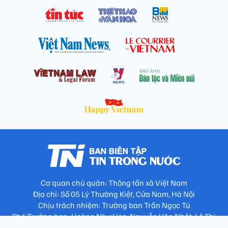
Cơ quan chủ quản: Thông tấn xã Việt Nam
Địa chỉ: Số 05 Lý Thường Kiệt, Cửa Nam, Hà Nội
Chịu trách nhiệm: Trưởng ban Trần Ngọc Tú
Phó Trưởng ban: Hoàng Như Hoa, Nguyễn Văn Nhật, Lê Thị
Thu Hương