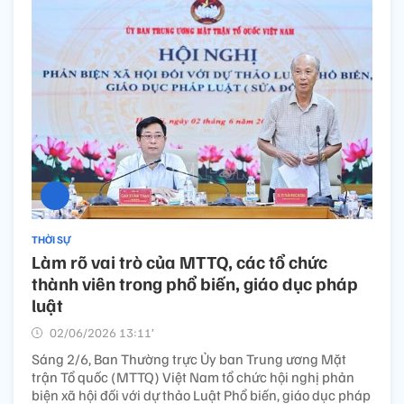
THỜI SỰ
Làm rõ vai trò của MTTQ, các tổ chức
thành viên trong phổ biến, giáo dục pháp
luật
02/06/2026 13:11’
Sáng 2/6, Ban Thường trực Ủy ban Trung ương Mặt
trận Tổ quốc (MTTQ) Việt Nam tổ chức hội nghị phản
biện xã hội đối với dự thảo Luật Phổ biến, giáo dục pháp