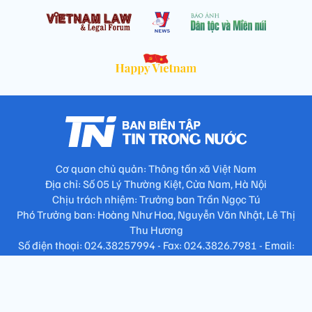
Cơ quan chủ quản: Thông tấn xã Việt Nam
Địa chỉ: Số 05 Lý Thường Kiệt, Cửa Nam, Hà Nội
Chịu trách nhiệm: Trưởng ban Trần Ngọc Tú
Phó Trưởng ban: Hoàng Như Hoa, Nguyễn Văn Nhật, Lê Thị
Thu Hương
Số điện thoại: 024.38257994 - Fax: 024.3826.7981 - Email:
tap.phongbien@gmail.com
Không sao chép nội dung khi chưa có sự đồng ý bằng văn bản
!