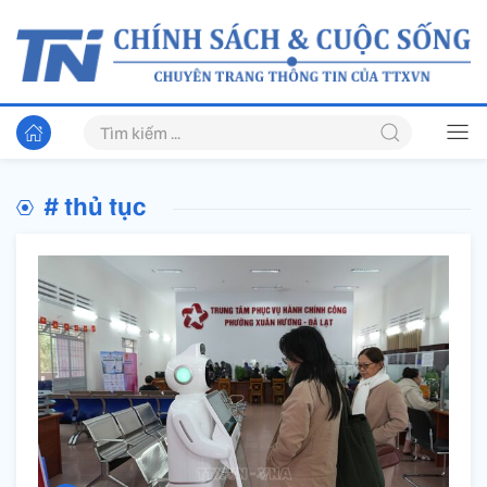
# thủ tục