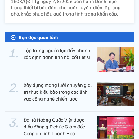
1508/QĐ-TTg ngày 7/8/2026 ban hành Danh mục
trang thiết bị bảo đảm cho huấn luyện, diễn tập, ứng
phó, khắc phục hậu quả trong tình trạng khẩn cấp.
Bạn đọc quan tâm
Tập trung nguồn lực đẩy nhanh
xác định danh tính hài cốt liệt sĩ
Xây dựng mạng lưới chuyên gia,
trí thức kiều bào trong các lĩnh
vực công nghệ chiến lược
Đại tá Hoàng Quốc Việt được
điều động giữ chức Giám đốc
Công an tỉnh Thanh Hóa