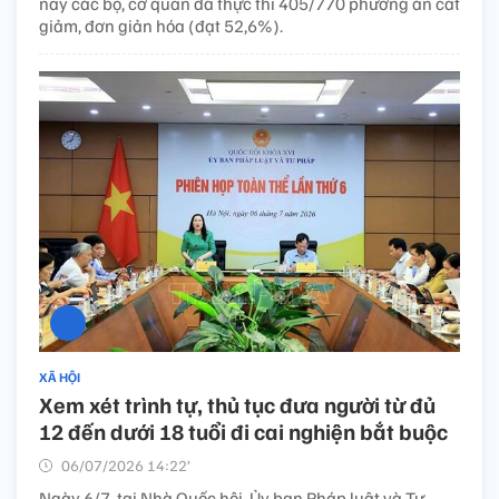
nay các bộ, cơ quan đã thực thi 405/770 phương án cắt
giảm, đơn giản hóa (đạt 52,6%).
XÃ HỘI
Xem xét trình tự, thủ tục đưa người từ đủ
12 đến dưới 18 tuổi đi cai nghiện bắt buộc​
06/07/2026 14:22’
Ngày 6/7, tại Nhà Quốc hội, Ủy ban Pháp luật và Tư