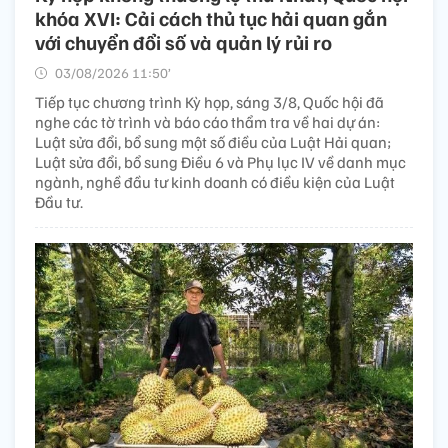
khóa XVI: Cải cách thủ tục hải quan gắn
với chuyển đổi số và quản lý rủi ro
03/08/2026 11:50’
Tiếp tục chương trình Kỳ họp, sáng 3/8, Quốc hội đã
nghe các tờ trình và báo cáo thẩm tra về hai dự án:
Luật sửa đổi, bổ sung một số điều của Luật Hải quan;
Luật sửa đổi, bổ sung Điều 6 và Phụ lục IV về danh mục
ngành, nghề đầu tư kinh doanh có điều kiện của Luật
Đầu tư.