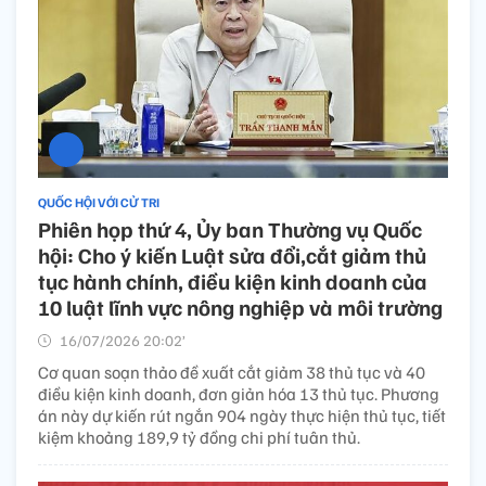
QUỐC HỘI VỚI CỬ TRI
Phiên họp thứ 4, Ủy ban Thường vụ Quốc
hội: Cho ý kiến Luật sửa đổi,cắt giảm thủ
tục hành chính, điều kiện kinh doanh của
10 luật lĩnh vực nông nghiệp và môi trường
16/07/2026 20:02’
Cơ quan soạn thảo đề xuất cắt giảm 38 thủ tục và 40
điều kiện kinh doanh, đơn giản hóa 13 thủ tục. Phương
án này dự kiến rút ngắn 904 ngày thực hiện thủ tục, tiết
kiệm khoảng 189,9 tỷ đồng chi phí tuân thủ.