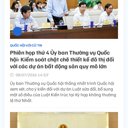
QUỐC HỘI VỚI CỬ TRI
Phiên họp thứ 4 Ủy ban Thường vụ Quốc
hội: Kiểm soát chặt chẽ thiết kế đô thị đối
với các dự án bất động sản quy mô lớn
08/07/2026 14:53’
Ủy ban Thường vụ Quốc hội thống nhất trình Quốc hội
xem xét, cho ý kiến đối với dự án Luật sửa đổi, bổ sung
một số điều của Luật Kiến trúc tại Kỳ họp không thường
lệ thứ Nhất.