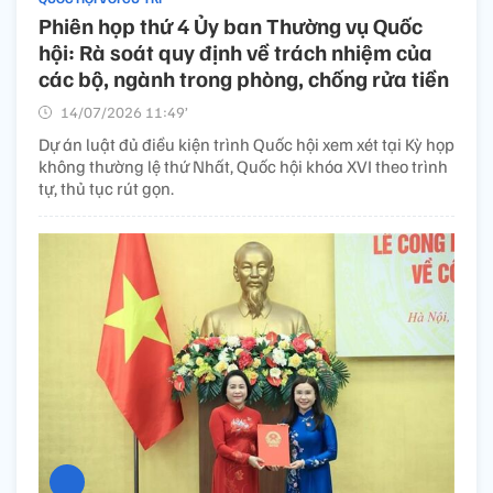
Phiên họp thứ 4 Ủy ban Thường vụ Quốc
hội: Rà soát quy định về trách nhiệm của
các bộ, ngành trong phòng, chống rửa tiền
14/07/2026 11:49’
Dự án luật đủ điều kiện trình Quốc hội xem xét tại Kỳ họp
không thường lệ thứ Nhất, Quốc hội khóa XVI theo trình
tự, thủ tục rút gọn.