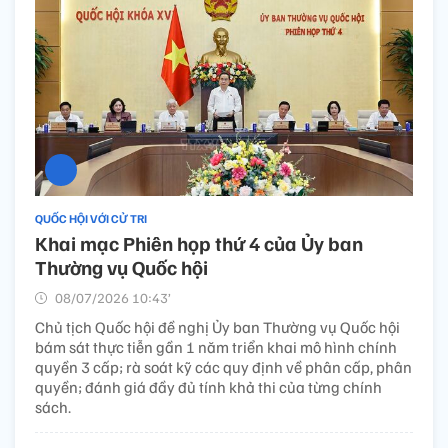
QUỐC HỘI VỚI CỬ TRI
Khai mạc Phiên họp thứ 4 của Ủy ban
Thường vụ Quốc hội
08/07/2026 10:43’
Chủ tịch Quốc hội đề nghị Ủy ban Thường vụ Quốc hội
bám sát thực tiễn gần 1 năm triển khai mô hình chính
quyền 3 cấp; rà soát kỹ các quy định về phân cấp, phân
quyền; đánh giá đầy đủ tính khả thi của từng chính
sách.