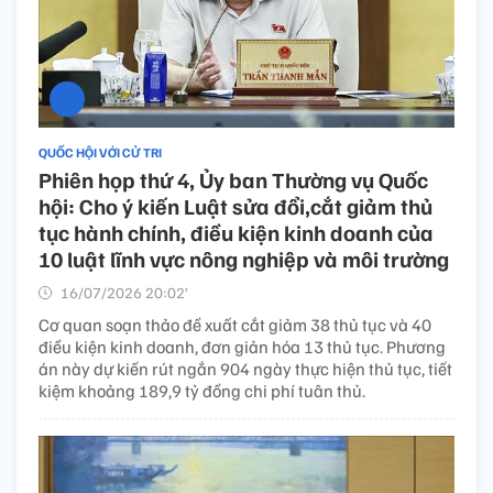
QUỐC HỘI VỚI CỬ TRI
Phiên họp thứ 4, Ủy ban Thường vụ Quốc
hội: Cho ý kiến Luật sửa đổi,cắt giảm thủ
tục hành chính, điều kiện kinh doanh của
10 luật lĩnh vực nông nghiệp và môi trường
16/07/2026 20:02’
Cơ quan soạn thảo đề xuất cắt giảm 38 thủ tục và 40
điều kiện kinh doanh, đơn giản hóa 13 thủ tục. Phương
án này dự kiến rút ngắn 904 ngày thực hiện thủ tục, tiết
kiệm khoảng 189,9 tỷ đồng chi phí tuân thủ.