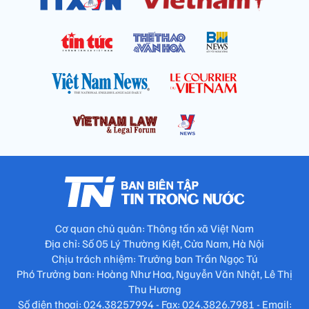
Cơ quan chủ quản: Thông tấn xã Việt Nam
Địa chỉ: Số 05 Lý Thường Kiệt, Cửa Nam, Hà Nội
Chịu trách nhiệm: Trưởng ban Trần Ngọc Tú