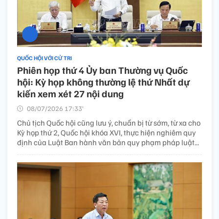
QUỐC HỘI VỚI CỬ TRI
Phiên họp thứ 4 Ủy ban Thường vụ Quốc
hội: Kỳ họp không thường lệ thứ Nhất dự
kiến xem xét 27 nội dung
08/07/2026 17:33’
Chủ tịch Quốc hội cũng lưu ý, chuẩn bị từ sớm, từ xa cho
Kỳ họp thứ 2, Quốc hội khóa XVI, thực hiện nghiêm quy
định của Luật Ban hành văn bản quy phạm pháp luật...