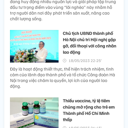
đang huy động nhiều nguồn lực và giải pháp tập trung
đầu tư trọng điểm vào vùng “lõi nghèo" này nhằm hỗ
trợ người dân nơi đây phát triển sản xuất, nâng cao
chất lượng sống.
Chủ tịch UBND thành phố
Hà Nội chủ trì Hội nghị gặp
gỡ, đối thoại với công nhân
lao động
18/05/2023 22:25’
Đây là hoạt động thiết thực, thể hiện trách nhiệm, tình
cảm của lãnh đạo thành phố và tổ chức Công đoàn Hà
Nội trong việc chăm lo quyền, lợi ích của người lao
động.
Thiếu vaccine, tỷ lệ tiêm
chủng mở rộng cho trẻ em
Thành phố Hồ Chí Minh
thấp
18/05/2023 21:45’