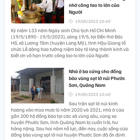
nhớ công tao to lớn của
Người
19/05/2023 10:45’
Kỷ niệm 133 năm Ngày sinh Chủ tịch Hồ Chí Minh
(19/5/1890 - 19/5/2023), sáng 19/5, tại Đền thờ Bác
Hồ, xã Lương Tâm (huyện Long Mỹ), tỉnh Hậu Giang tổ
chức Lễ dâng hoa tưởng niệm bày tỏ lòng thành kính và
biết ơn vô hạn trước công lao to lớn của Người.
Nhà ở ba cứng cho đồng
bào vùng sạt lở núi Phước
Sơn, Quảng Nam
19/05/2023 10:40’
Sau trận sạt lở núi kinh
hoàng vào mùa mưa lũ năm 2020 và 2021, nhà ở của
gần 200 hộ đồng bào tại các xã vùng sâu, vùng xa
huyện Phước Sơn, tỉnh Quảng Nam bị cuốn trôi, hư
hỏng nặng. Sau hai năm nỗ lực, đến nay, cuộc sống của
đồng bào vùng sạt lở núi huyện Phước Sơn đã ổn định.