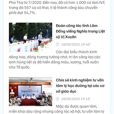
Phú Thọ từ 7/2020. Đến nay, đã có hơn 1.000 ca làm IVF,
trong đó 557 ca có thai, tỉ lệ thành công sau chuyển
phôi đạt 54,7%.
Đoàn công tác tỉnh Lâm
Đồng viếng Nghĩa trang Liệt
sỹ Vị Xuyên
18/05/2023 19:40’
Các đại biểu thành kính
dâng hoa, dâng hương tưởng nhớ, tri ân công lao các
anh hùng liệt sỹ đã hiến dâng máu, xương, tuổi xuân
cho Tổ quốc.
Chia sẻ kinh nghiệm tư vấn
tâm lý học đường tại các cơ
sở giáo dục
18/05/2023 19:15’
Mặc dù được quan tâm,
triển khai sâu rộng nhưng công tác xã hội, tư vấn tâm lý