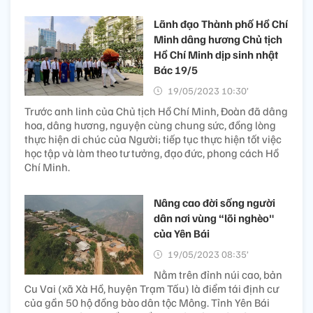
Lãnh đạo Thành phố Hồ Chí
Minh dâng hương Chủ tịch
Hồ Chí Minh dịp sinh nhật
Bác 19/5
19/05/2023 10:30’
Trước anh linh của Chủ tịch Hồ Chí Minh, Đoàn đã dâng
hoa, dâng hương, nguyện cùng chung sức, đồng lòng
thực hiện di chúc của Người; tiếp tục thực hiện tốt việc
học tập và làm theo tư tưởng, đạo đức, phong cách Hồ
Chí Minh.
Nâng cao đời sống người
dân nơi vùng “lõi nghèo"
của Yên Bái
19/05/2023 08:35’
Nằm trên đỉnh núi cao, bản
Cu Vai (xã Xà Hồ, huyện Trạm Tấu) là điểm tái định cư
của gần 50 hộ đồng bào dân tộc Mông. Tỉnh Yên Bái