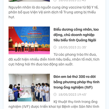
Nguyên nhân là do nguồn cung ứng vaccine từ Bộ Y tế,
phân bổ qua Viện Vệ sinh dịch tễ Trung ương bị thiếu
hụt.
Biểu dương công nhân, lao
động, chủ doanh nghiệp
tiêu biểu tỉnh Quảng Ngãi
18/05/2023 21:35’
Từ các phong trào thi đua,
đã xuất hiện nhiều điển hình tiêu biểu, nhân tố mới, tích
cực hăng hái thi đua lao động sản xuất.
Đón em bé thứ 300 ra đời
bằng phương pháp thụ tinh
trong ống nghiệm (IVF)
18/05/2023 19:45’
Kỹ thuật thụ tinh trong ống
nghiệm (IVF) được triển khai tại Bệnh viện Sản Nhi tỉnh