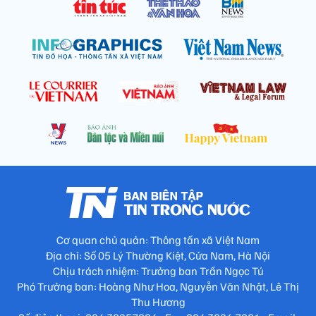
Cơ quan chủ quản: Thông tấn xã Việt Nam
Địa chỉ: Số 05 Lý Thường Kiệt, Cửa Nam, Hà Nội
Chịu trách nhiệm: Trưởng ban Trần Ngọc Tú
Phó Trưởng ban: Hoàng Như Hoa, Nguyễn Văn Nhật, Lê Thị
Thu Hương