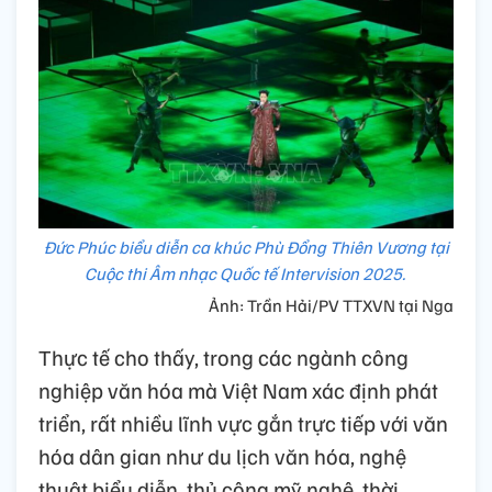
Đức Phúc biểu diễn ca khúc Phù Đổng Thiên Vương tại
Cuộc thi Âm nhạc Quốc tế Intervision 2025.
Ảnh: Trần Hải/PV TTXVN tại Nga
Thực tế cho thấy, trong các ngành công
nghiệp văn hóa mà Việt Nam xác định phát
triển, rất nhiều lĩnh vực gắn trực tiếp với văn
hóa dân gian như du lịch văn hóa, nghệ
thuật biểu diễn, thủ công mỹ nghệ, thời