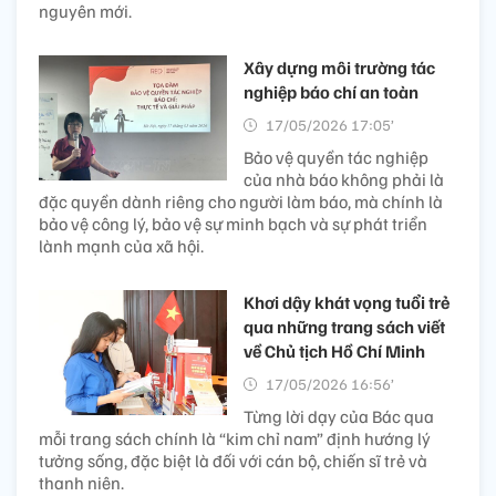
nguyên mới.
Xây dựng môi trường tác
nghiệp báo chí an toàn
17/05/2026 17:05’
Bảo vệ quyền tác nghiệp
của nhà báo không phải là
đặc quyền dành riêng cho người làm báo, mà chính là
bảo vệ công lý, bảo vệ sự minh bạch và sự phát triển
lành mạnh của xã hội.
Khơi dậy khát vọng tuổi trẻ
qua những trang sách viết
về Chủ tịch Hồ Chí Minh
17/05/2026 16:56’
Từng lời dạy của Bác qua
mỗi trang sách chính là “kim chỉ nam” định hướng lý
tưởng sống, đặc biệt là đối với cán bộ, chiến sĩ trẻ và
thanh niên.