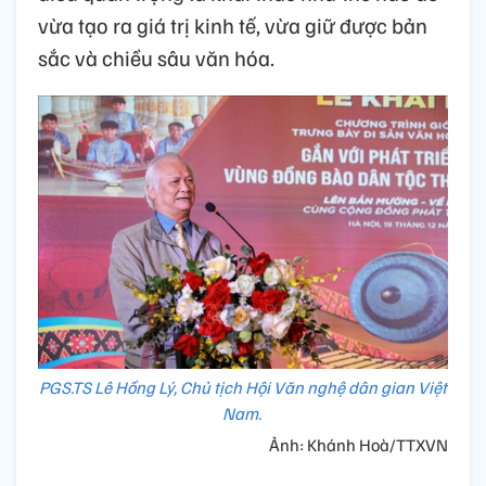
vừa tạo ra giá trị kinh tế, vừa giữ được bản
sắc và chiều sâu văn hóa.
PGS.TS Lê Hồng Lý, Chủ tịch Hội Văn nghệ dân gian Việt
Nam.
Ảnh: Khánh Hoà/TTXVN