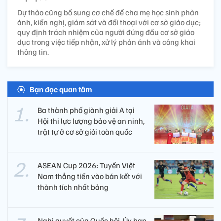
Dự thảo cũng bổ sung cơ chế để cha mẹ học sinh phản
ánh, kiến nghị, giám sát và đối thoại với cơ sở giáo dục;
quy định trách nhiệm của người đứng đầu cơ sở giáo
dục trong việc tiếp nhận, xử lý phản ánh và công khai
thông tin.
Bạn đọc quan tâm
Ba thành phố giành giải A tại
Hội thi lực lượng bảo vệ an ninh,
trật tự ở cơ sở giỏi toàn quốc
ASEAN Cup 2026: Tuyển Việt
Nam thẳng tiến vào bán kết với
thành tích nhất bảng
Nghị quyết của Quốc hội, Ủy ban