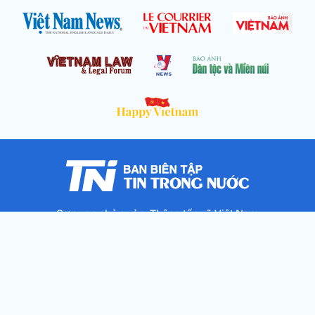
Cơ quan chủ quản: Thông tấn xã Việt Nam
Địa chỉ: Số 05 Lý Thường Kiệt, Cửa Nam, Hà Nội
Chịu trách nhiệm: Trưởng ban Trần Ngọc Tú
Phó Trưởng ban: Hoàng Như Hoa, Nguyễn Văn Nhật, Lê Thị
Thu Hương
Số điện thoại: 024.38257994 - Fax: 024.3826.7981 - Email:
tap.phongbien@gmail.com