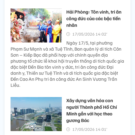
Hải Phòng: Tôn vinh, tri ân
công đức của các bậc tiền
nhân
17/05/2026 14:02’
Ngày 17/5, tại phường
Phạm Sư Mạnh và xã Tuệ Tĩnh, Ban quản lý di tích Côn
Sơn – Kiếp Bạc đã phối hợp với chính quyền địa
phương tổ chức lễ khai hội truyền thống di tích quốc gia
đặc biệt Đền Bia tôn vinh y đức, tri ân công đức Đại
danh y, Thiền sư Tuệ Tĩnh và di tích quốc gia đặc biệt
Đền Cao An Phụ tri ân công đức An Sinh Vương Trần
Liễu.
Xây dựng văn hóa con
người Thành phố Hồ Chí
Minh gắn với học theo
gương Bác ​
17/05/2026 14:01’