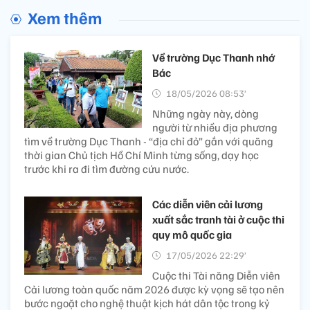
Xem thêm
Về trường Dục Thanh nhớ
Bác
18/05/2026 08:53’
Những ngày này, dòng
người từ nhiều địa phương
tìm về trường Dục Thanh - “địa chỉ đỏ” gắn với quãng
thời gian Chủ tịch Hồ Chí Minh từng sống, dạy học
trước khi ra đi tìm đường cứu nước.
Các diễn viên cải lương
xuất sắc tranh tài ở cuộc thi
quy mô quốc gia
17/05/2026 22:29’
Cuộc thi Tài năng Diễn viên
Cải lương toàn quốc năm 2026 được kỳ vọng sẽ tạo nên
bước ngoặt cho nghệ thuật kịch hát dân tộc trong kỷ