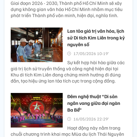
Giai đoạn 2026 - 2030, Thành phố Hồ Chí Minh sẽ xây
dựng không gian văn hóa Hồ Chí Minh nhằm mục tiêu
phát triển Thành phố văn minh, hiện đại, nghĩa tình.
Lan tỏa giá trị văn hóa, lịch
sử Di tích Kim Liên trong kỷ
nguyên số
17/05/2026 10:19’
Sự kết hợp hài hòa giữa các
giá trị lịch sử truyền thống và công nghệ hiện đại tại
Khu di tích Kim Liên đang chứng minh hướng đi đúng
đắn, tạo hiệu ứng lan tỏa tích cực trong cộng đồng.
Đêm nghệ thuật “Di sản
ngân vang giữa đại ngàn
Ba Bể”
16/05/2026 22:29’
Hoạt động này nằm trong
chuỗi chương trình khai mạc Mùa du lịch Thái Nguyên