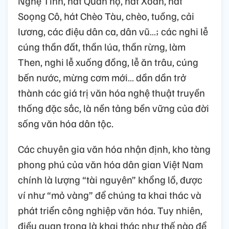
Nghệ Tĩnh, hát Quan họ, hát Xoan, hát
Soọng Cô, hát Chèo Tàu, chèo, tuồng, cải
lương, các điệu dân ca, dân vũ…; các nghi lễ
cúng thần đất, thần lúa, thần rừng, làm
Then, nghi lễ xuống đồng, lễ ăn trâu, cúng
bến nước, mừng cơm mới… dần dần trở
thành các giá trị văn hóa nghệ thuật truyền
thống đặc sắc, là nền tảng bền vững của đời
sống văn hóa dân tộc.
Các chuyên gia văn hóa nhận định, kho tàng
phong phú của văn hóa dân gian Việt Nam
chính là lượng “tài nguyên” khổng lồ, được
ví như “mỏ vàng” để chúng ta khai thác và
phát triển công nghiệp văn hóa. Tuy nhiên,
điều quan trọng là khai thác như thế nào để