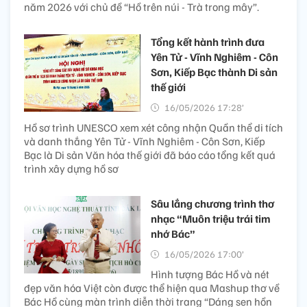
năm 2026 với chủ đề “Hồ trên núi - Trà trong mây”.
Tổng kết hành trình đưa
Yên Tử - Vĩnh Nghiêm - Côn
Sơn, Kiếp Bạc thành Di sản
thế giới
16/05/2026 17:28’
Hồ sơ trình UNESCO xem xét công nhận Quần thể di tích
và danh thắng Yên Tử - Vĩnh Nghiêm - Côn Sơn, Kiếp
Bạc là Di sản Văn hóa thế giới đã báo cáo tổng kết quá
trình xây dựng hồ sơ
Sâu lắng chương trình thơ
nhạc “Muôn triệu trái tim
nhớ Bác”
16/05/2026 17:00’
Hình tượng Bác Hồ và nét
đẹp văn hóa Việt còn được thể hiện qua Mashup thơ về
Bác Hồ cùng màn trình diễn thời trang “Dáng sen hồn