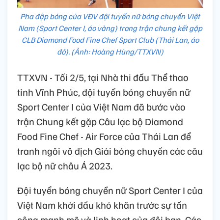
Pha đập bóng của VĐV đội tuyển nữ bóng chuyền Việt
Nam (Sport Center I, áo vàng) trong trận chung kết gặp
CLB Diamond Food Fine Chef Sport Club (Thái Lan, áo
đỏ). (Ảnh: Hoàng Hùng/TTXVN)
TTXVN - Tối 2/5, tại Nhà thi đấu Thể thao
tỉnh Vĩnh Phúc, đội tuyển bóng chuyền nữ
Sport Center I của Việt Nam đã bước vào
trận Chung kết gặp Câu lạc bộ Diamond
Food Fine Chef - Air Force của Thái Lan để
tranh ngôi vô địch Giải bóng chuyền các câu
lạc bộ nữ châu Á 2023.
Đội tuyển bóng chuyền nữ Sport Center I của
Việt Nam khởi đầu khó khăn trước sự tấn
công mạnh mẽ và linh hoạt của đội bạn. Các