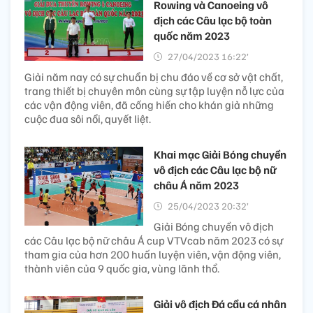
Rowing và Canoeing vô
địch các Câu lạc bộ toàn
quốc năm 2023
27/04/2023 16:22’
Giải năm nay có sự chuẩn bị chu đáo về cơ sở vật chất,
trang thiết bị chuyên môn cùng sự tập luyện nỗ lực của
các vận động viên, đã cống hiến cho khán giả những
cuộc đua sôi nổi, quyết liệt.
Khai mạc Giải Bóng chuyền
vô địch các Câu lạc bộ nữ
châu Á năm 2023
25/04/2023 20:32’
Giải Bóng chuyền vô địch
các Câu lạc bộ nữ châu Á cup VTVcab năm 2023 có sự
tham gia của hơn 200 huấn luyện viên, vận động viên,
thành viên của 9 quốc gia, vùng lãnh thổ.
Giải vô địch Đá cầu cá nhân