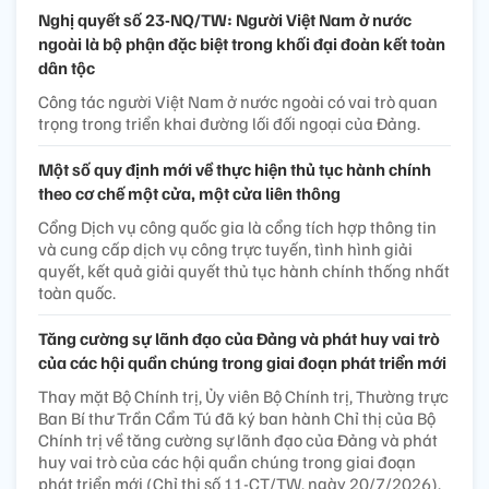
Nghị quyết số 23-NQ/TW: Người Việt Nam ở nước
ngoài là bộ phận đặc biệt trong khối đại đoàn kết toàn
dân tộc
Công tác người Việt Nam ở nước ngoài có vai trò quan
trọng trong triển khai đường lối đối ngoại của Đảng.
Một số quy định mới về thực hiện thủ tục hành chính
theo cơ chế một cửa, một cửa liên thông
Cổng Dịch vụ công quốc gia là cổng tích hợp thông tin
và cung cấp dịch vụ công trực tuyến, tình hình giải
quyết, kết quả giải quyết thủ tục hành chính thống nhất
toàn quốc.
Tăng cường sự lãnh đạo của Đảng và phát huy vai trò
của các hội quần chúng trong giai đoạn phát triển mới
Thay mặt Bộ Chính trị, Ủy viên Bộ Chính trị, Thường trực
Ban Bí thư Trần Cẩm Tú đã ký ban hành Chỉ thị của Bộ
Chính trị về tăng cường sự lãnh đạo của Đảng và phát
huy vai trò của các hội quần chúng trong giai đoạn
phát triển mới (Chỉ thị số 11-CT/TW, ngày 20/7/2026).