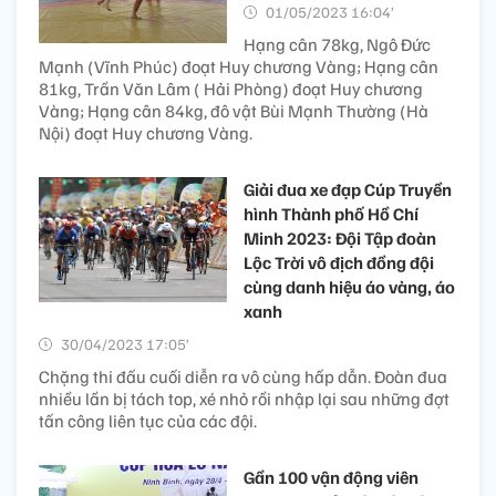
01/05/2023 16:04’
Hạng cân 78kg, Ngô Đức
Mạnh (Vĩnh Phúc) đoạt Huy chương Vàng; Hạng cân
81kg, Trần Văn Lâm ( Hải Phòng) đoạt Huy chương
Vàng; Hạng cân 84kg, đô vật Bùi Mạnh Thường (Hà
Nội) đoạt Huy chương Vàng.
Giải đua xe đạp Cúp Truyền
hình Thành phố Hồ Chí
Minh 2023: Đội Tập đoàn
Lộc Trời vô địch đồng đội
cùng danh hiệu áo vàng, áo
xanh
30/04/2023 17:05’
Chặng thi đấu cuối diễn ra vô cùng hấp dẫn. Đoàn đua
nhiều lần bị tách top, xé nhỏ rồi nhập lại sau những đợt
tấn công liên tục của các đội.
Gần 100 vận động viên