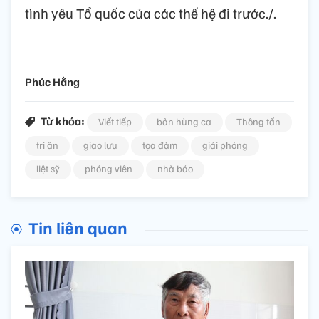
tình yêu Tổ quốc của các thế hệ đi trước./.
Phúc Hằng
Từ khóa:
Viết tiếp
bản hùng ca
Thông tấn
tri ân
giao lưu
tọa đàm
giải phóng
liệt sỹ
phóng viên
nhà báo
Tin liên quan