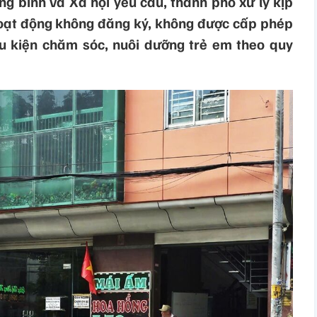
g binh và Xã hội yêu cầu, thành phố xử lý kịp
hoạt động không đăng ký, không được cấp phép
 kiện chăm sóc, nuôi dưỡng trẻ em theo quy