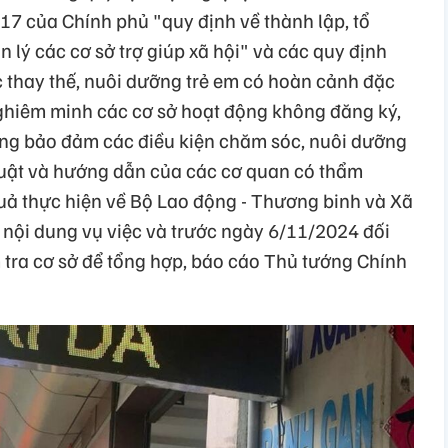
7 của Chính phủ "quy định về thành lập, tổ
n lý các cơ sở trợ giúp xã hội" và các quy định
 thay thế, nuôi dưỡng trẻ em có hoàn cảnh đặc
 nghiêm minh các cơ sở hoạt động không đăng ký,
g bảo đảm các điều kiện chăm sóc, nuôi dưỡng
luật và hướng dẫn của các cơ quan có thẩm
quả thực hiện về Bộ Lao động - Thương binh và Xã
 nội dung vụ việc và trước ngày 6/11/2024 đối
m tra cơ sở để tổng hợp, báo cáo Thủ tướng Chính