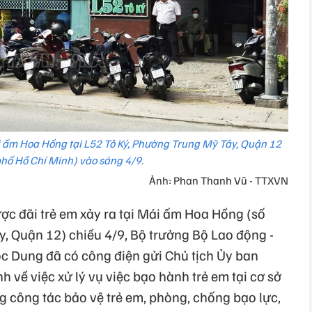
 ấm Hoa Hồng tại L52 Tô Ký, Phường Trung Mỹ Tây, Quận 12
hố Hồ Chí Minh) vào sáng 4/9.
Ảnh: Phan Thanh Vũ - TTXVN
ợc đãi trẻ em xảy ra tại Mái ấm Hoa Hồng (số
, Quận 12) chiều 4/9, Bộ trưởng Bộ Lao động -
c Dung đã có công điện gửi Chủ tịch Ủy ban
về việc xử lý vụ việc bạo hành trẻ em tại cơ sở
công tác bảo vệ trẻ em, phòng, chống bạo lực,