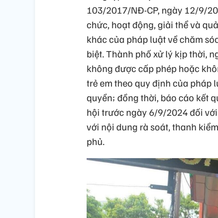
103/2017/NĐ-CP, ngày 12/9/201
chức, hoạt động, giải thể và quả
khác của pháp luật về chăm sóc
biệt. Thành phố xử lý kịp thời,
không được cấp phép hoặc khôn
trẻ em theo quy định của pháp 
quyền; đồng thời, báo cáo kết 
hội trước ngày 6/9/2024 đối với
với nội dung rà soát, thanh kiể
phủ.