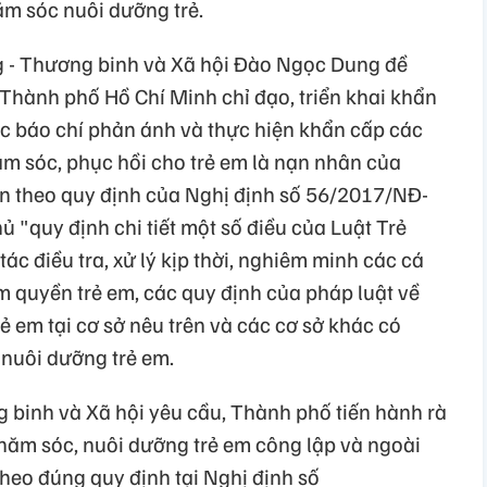
hăm sóc nuôi dưỡng trẻ.
g - Thương binh và Xã hội Đào Ngọc Dung đề
 Thành phố Hồ Chí Minh chỉ đạo, triển khai khẩn
ệc báo chí phản ánh và thực hiện khẩn cấp các
m sóc, phục hồi cho trẻ em là nạn nhân của
rên theo quy định của Nghị định số 56/2017/NĐ-
 "quy định chi tiết một số điều của Luật Trẻ
ác điều tra, xử lý kịp thời, nghiêm minh các cá
m quyền trẻ em, các quy định của pháp luật về
ẻ em tại cơ sở nêu trên và các cơ sở khác có
nuôi dưỡng trẻ em.
 binh và Xã hội yêu cầu, Thành phố tiến hành rà
chăm sóc, nuôi dưỡng trẻ em công lập và ngoài
heo đúng quy định tại Nghị định số