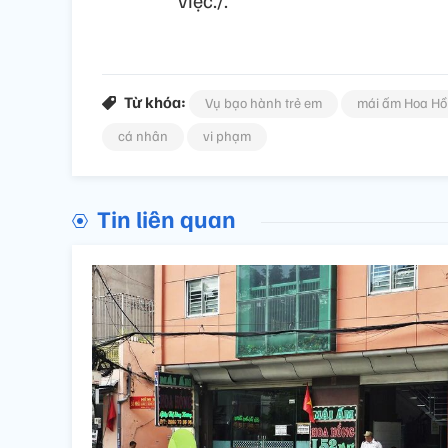
Từ khóa:
Vụ bạo hành trẻ em
mái ấm Hoa H
cá nhân
vi phạm
Tin liên quan