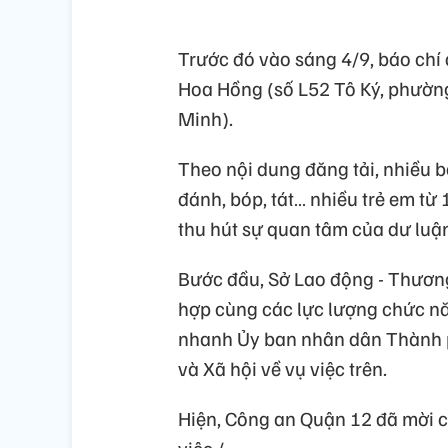
Trước đó vào sáng 4/9, báo chí 
Hoa Hồng (số L52 Tô Ký, phườn
Minh).
Theo nội dung đăng tải, nhiều 
đánh, bóp, tát… nhiều trẻ em từ 
thu hút sự quan tâm của dư luậ
Bước đầu, Sở Lao động - Thươn
hợp cùng các lực lượng chức nă
nhanh Ủy ban nhân dân Thành p
và Xã hội về vụ việc trên.
Hiện, Công an Quận 12 đã mời c
việc./.