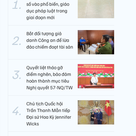
số vào phổ biến, giáo
dục pháp luật trong
giai đoạn mới
Bắt đối tượng giả
danh Công an để lừa
đảo chiếm đoạt tài sản
Quyết liệt tháo gỡ
điểm nghẽn, bảo đảm
hoàn thành mục tiêu
Nghị quyết 57-NQ/TW
Chủ tịch Quốc hội
Trần Thanh Mẫn tiếp
Đại sứ Hoa Kỳ Jennifer
Wicks