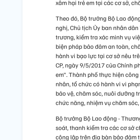
xâm hại trẻ em tại các cơ sở, c
Theo đó, Bộ trưởng Bộ Lao độn
nghị, Chủ tịch Ủy ban nhân dân
trương, kiểm tra xác minh vụ vi
biện pháp bảo đảm an toàn, chă
hành vi bạo lực tại cơ sở nêu t
CP, ngày 9/5/2017 của Chính phủ
em". Thành phố thực hiện công t
nhân, tổ chức có hành vi vi phạ
bảo vệ, chăm sóc, nuôi dưỡng tr
chức năng, nhiệm vụ chăm sóc, 
Bộ trưởng Bộ Lao động - Thương
soát, thanh kiểm tra các cơ sở 
công lập trên địa bàn bảo đảm t