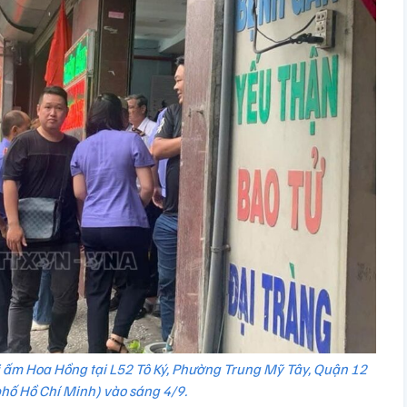
 ấm Hoa Hồng tại L52 Tô Ký, Phường Trung Mỹ Tây, Quận 12
hố Hồ Chí Minh) vào sáng 4/9.