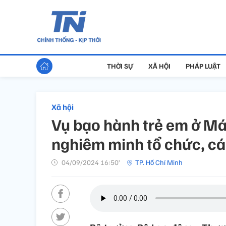
THỜI SỰ
XÃ HỘI
PHÁP LUẬT
Xã hội
Vụ bạo hành trẻ em ở Mái
nghiêm minh tổ chức, cá
04/09/2024 16:50’
TP. Hồ Chí Minh