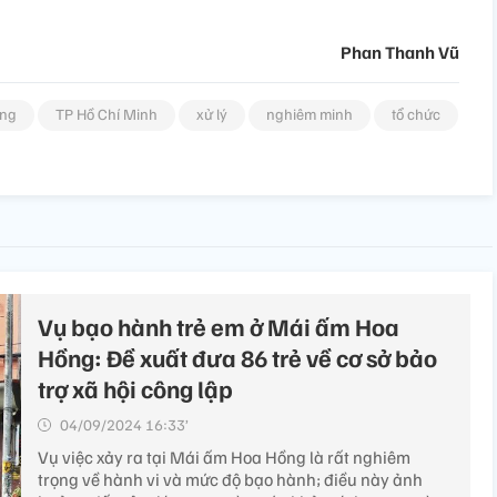
Phan Thanh Vũ
ồng
TP Hồ Chí Minh
xử lý
nghiêm minh
tổ chức
Vụ bạo hành trẻ em ở Mái ấm Hoa
Hồng: Đề xuất đưa 86 trẻ về cơ sở bảo
trợ xã hội công lập
04/09/2024 16:33’
Vụ việc xảy ra tại Mái ấm Hoa Hồng là rất nghiêm
trọng về hành vi và mức độ bạo hành; điều này ảnh