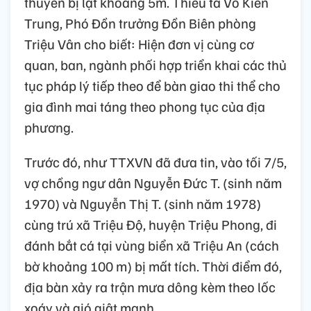
thuyền bị lật khoảng 5m. Thiếu tá Võ Kiên
Trung, Phó Đồn trưởng Đồn Biên phòng
Triệu Vân cho biết: Hiện đơn vị cùng cơ
quan, ban, ngành phối hợp triển khai các thủ
tục pháp lý tiếp theo để bàn giao thi thể cho
gia đình mai táng theo phong tục của địa
phương.
Trước đó, như TTXVN đã đưa tin, vào tối 7/5,
vợ chồng ngư dân Nguyễn Đức T. (sinh năm
1970) và Nguyễn Thị T. (sinh năm 1978)
cùng trú xã Triệu Độ, huyện Triệu Phong, đi
đánh bắt cá tại vùng biển xã Triệu An (cách
bờ khoảng 100 m) bị mất tích. Thời điểm đó,
địa bàn xảy ra trận mưa dông kèm theo lốc
xoáy và gió giật mạnh.