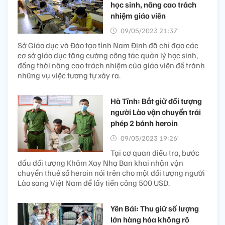
học sinh, nâng cao trách
nhiệm giáo viên
09/05/2023 21:37’
Sở Giáo dục và Đào tạo tỉnh Nam Định đã chỉ đạo các
cơ sở giáo dục tăng cường công tác quản lý học sinh,
đồng thời nâng cao trách nhiệm của giáo viên để tránh
những vụ việc tương tự xảy ra.
Hà Tĩnh: Bắt giữ đối tượng
người Lào vận chuyển trái
phép 2 bánh heroin
09/05/2023 19:26’
Tại cơ quan điều tra, bước
đầu đối tượng Khăm Xay Nhạ Ban khai nhận vận
chuyển thuê số heroin nói trên cho một đối tượng người
Lào sang Việt Nam để lấy tiền công 500 USD.
Yên Bái: Thu giữ số lượng
lớn hàng hóa không rõ