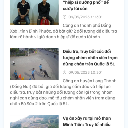
"hiệp sĩ đường phố" để
cướp tài sản
09/05/2023 11:30’
Công an thành phố Đồng
Xoài, tỉnh Bình Phước, đã bắt giữ 2 đối tượng để điều tra
làm rõ hành vi giả danh hiệp sĩ để cướp tài sản.
Điều tra, truy bắt các đối
tượng chém nhân viên trạm
dừng chân trên Quốc lộ 51
09/05/2023 10:30’
Công an huyện Long Thành
(Đồng Nai) đã bắt giữ đối tượng cầm đầu và tiếp tục
điều tra, truy bắt những đối tượng còn lại trong nhóm
nghi can dùng dao, mã tấu chém nhân viên trạm dừng
chân Bò Sữa 2 trên Quốc lộ 51.
Vụ án xảy ra tại mỏ than
Minh Tiến: Truy tố nhiều