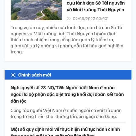
cựu lãnh đạo Sở Tài nguyên
và Môi trường Thái Nguyên
09/05/2023 00:00’
Trong vụ án này, nhiều cựu lãnh đạo, cán bộ của Sở Tài
nguyên và Môi trường tỉnh Thái Nguyên bị xác định
thiếu trách nhiệm trong công tác quản lý, kiểm tra,
giám sát, xử lý những vi phạm, dẫn tới hậu quả nghiêm
trọng.
Chính sách mới
Nghị quyết số 23-NQ/TW: Người Việt Nam ở nước
ngoài là bộ phận đặc biệt trong khối đại đoàn kết toàn
dân tộc
Công tác người Việt Nam ở nước ngoài có vai trò quan
trọng trong triển khai đường lối đối ngoại của Đảng.
Một số quy định mới về thực hiện thủ tục hành chính
theo cơ chế một cửa, một cửa liên thông