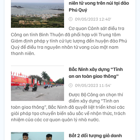
niên tử vong trên núi tại đảo
Phú Quý
09/05/2023 12:40’
Cơ quan Cảnh sát điều tra
Công an tỉnh Bình Thuận đã phối hợp với Trung tâm
Giám định pháp y tỉnh cử lực lượng đến huyện đảo Phú
Quý để điều tra nguyên nhân tử vong của một nam
thanh niên.
Bắc Ninh xây dựng “Tỉnh
an an toàn giao thông”
09/05/2023 11:54’
Được Bộ Công an chọn thí
điểm xây dựng “Tỉnh an
toàn giao thông”, Bắc Ninh đã quyết liệt triển khai các
giải pháp tạo chuyển biến sâu sắc về nhận thức, trách
nhiệm của các cơ quan quản lý nhà nước.
Bắt 2 đối tượng giả danh