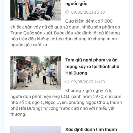
nguồn gốc
09/05/2023 15:30’
Qua kiểm đếm có 7.000
chiếc chân váy nữ đã qua sử dụng, nhiều sản phẩm do
Trung Quốc sản xuất. Bước đầu xác định tất cả lô hàng
hóa trên đều không có hóa đơn chứng từ chứng minh
nguồn gốc xuất xứ.
Tạm giữ nghi phạm vụ án
mạng xảy ra tại thành phố
Hải Dương
09/05/2023 14:20’
Khoảng 7 giờ ngày 7/5,
người dân phát hiện ông L.Q.L (sinh năm 1970, chủ căn
nhà số 18, ngõ 1, Ngọc Uyên, phường Ngọc Châu, thành
phố Hải Dương) tử vong trước cửa nhà với nhiều vết
thương.
Xác định danh tính thanh