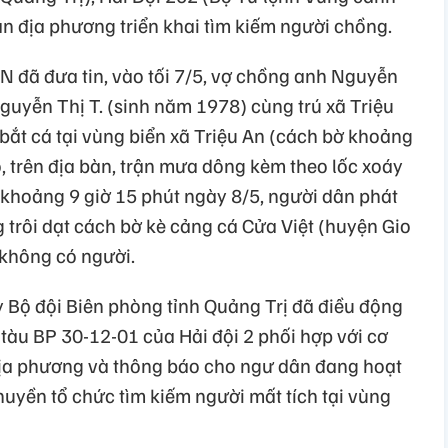
ân địa phương triển khai tìm kiếm người chồng.
 đã đưa tin, vào tối 7/5, vợ chồng anh Nguyễn
guyễn Thị T. (sinh năm 1978) cùng trú xã Triệu
bắt cá tại vùng biển xã Triệu An (cách bờ khoảng
ó, trên địa bàn, trận mưa dông kèm theo lốc xoáy
 khoảng 9 giờ 15 phút ngày 8/5, người dân phát
 trôi dạt cách bờ kè cảng cá Cửa Việt (huyện Gio
 không có người.
y Bộ đội Biên phòng tỉnh Quảng Trị đã điều động
p tàu BP 30-12-01 của Hải đội 2 phối hợp với cơ
ịa phương và thông báo cho ngư dân đang hoạt
thuyền tổ chức tìm kiếm người mất tích tại vùng