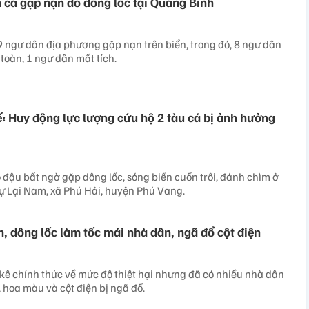
h cá gặp nạn do dông lốc tại Quảng Bình
 ngư dân địa phương gặp nạn trên biển, trong đó, 8 ngư dân
toàn, 1 ngư dân mất tích.
: Huy động lực lượng cứu hộ 2 tàu cá bị ảnh hưởng
 đậu bất ngờ gặp dông lốc, sóng biển cuốn trôi, đánh chìm ở
ự Lại Nam, xã Phú Hải, huyện Phú Vang.
, dông lốc làm tốc mái nhà dân, ngã đổ cột điện
kê chính thức về mức độ thiệt hại nhưng đã có nhiều nhà dân
, hoa màu và cột điện bị ngã đổ.