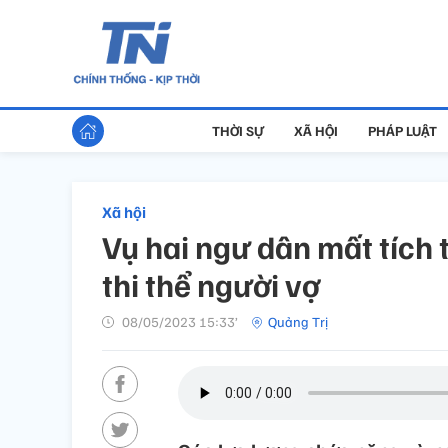
THỜI SỰ
XÃ HỘI
PHÁP LUẬT
Xã hội
Vụ hai ngư dân mất tích 
thi thể người vợ
08/05/2023 15:33’
Quảng Trị