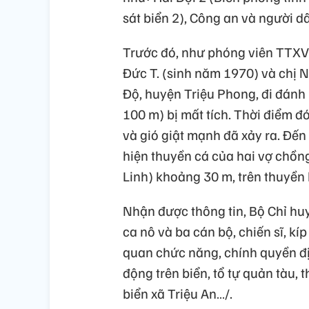
sát biển 2), Công an và người d
Trước đó, như phóng viên TTXVN
Đức T. (sinh năm 1970) và chị N
Độ, huyện Triệu Phong, đi đánh 
100 m) bị mất tích. Thời điểm đ
và gió giật mạnh đã xảy ra. Đến
hiện thuyền cá của hai vợ chồng
Linh) khoảng 30 m, trên thuyền
Nhận được thông tin, Bộ Chỉ hu
ca nô và ba cán bộ, chiến sĩ, kí
quan chức năng, chính quyền đ
động trên biển, tổ tự quản tàu, 
biển xã Triệu An…/.