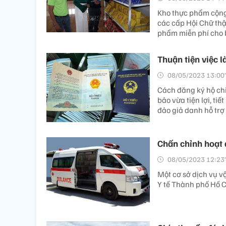
Kho thực phẩm cộng 
các cấp Hội Chữ thậ
phẩm miễn phí cho b
Thuận tiện việc 
08/05/2023 13:00’
Cách đăng ký hộ ch
bảo vừa tiện lợi, tiế
đảo giả danh hỗ trợ
Chấn chỉnh hoạt
08/05/2023 12:23’
Một cơ sở dịch vụ v
Y tế Thành phố Hồ C