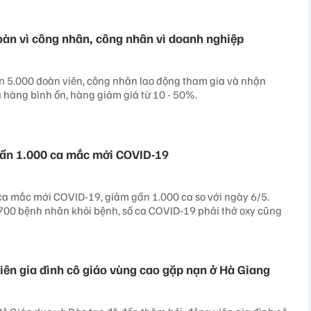
àn vì công nhân, công nhân vì doanh nghiệp
 hơn 5.000 đoàn viên, công nhân lao động tham gia và nhận
hàng bình ổn, hàng giảm giá từ 10 - 50%.
gần 1.000 ca mắc mới COVID-19
ca mắc mới COVID-19, giảm gần 1.000 ca so với ngày 6/5.
700 bệnh nhân khỏi bệnh, số ca COVID-19 phải thở oxy cũng
iên gia đình cô giáo vùng cao gặp nạn ở Hà Giang