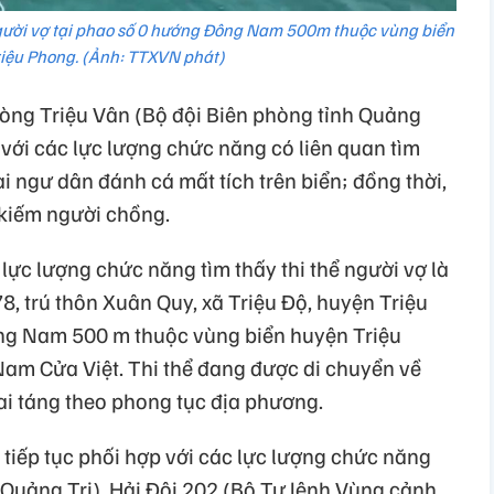
người vợ tại phao số 0 hướng Đông Nam 500m thuộc vùng biển
iệu Phong. (Ảnh: TTXVN phát)
òng Triệu Vân (Bộ đội Biên phòng tỉnh Quảng
p với các lực lượng chức năng có liên quan tìm
ai ngư dân đánh cá mất tích trên biển; đồng thời,
m kiếm người chồng.
 lực lượng chức năng tìm thấy thi thể người vợ là
8, trú thôn Xuân Quy, xã Triệu Độ, huyện Triệu
ng Nam 500 m thuộc vùng biển huyện Triệu
am Cửa Việt. Thi thể đang được di chuyển về
ai táng theo phong tục địa phương.
tiếp tục phối hợp với các lực lượng chức năng
 Quảng Trị), Hải Đội 202 (Bộ Tư lệnh Vùng cảnh