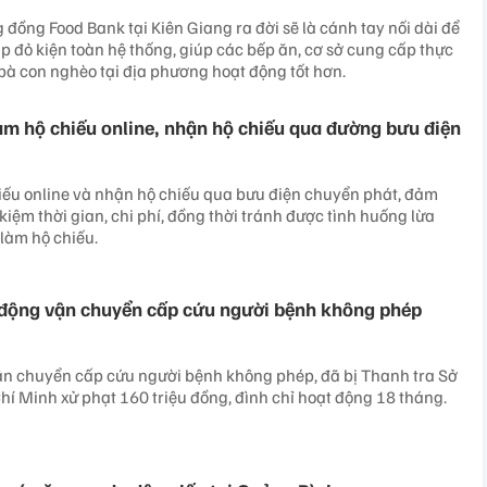
đồng Food Bank tại Kiên Giang ra đời sẽ là cánh tay nối dài để
p đỏ kiện toàn hệ thống, giúp các bếp ăn, cơ sở cung cấp thực
à con nghèo tại địa phương hoạt động tốt hơn.
làm hộ chiếu online, nhận hộ chiếu qua đường bưu điện
iếu online và nhận hộ chiếu qua bưu điện chuyển phát, đảm
t kiệm thời gian, chi phí, đồng thời tránh được tình huống lừa
 làm hộ chiếu.
 động vận chuyển cấp cứu người bệnh không phép
ận chuyển cấp cứu người bệnh không phép, đã bị Thanh tra Sở
hí Minh xử phạt 160 triệu đồng, đình chỉ hoạt động 18 tháng.