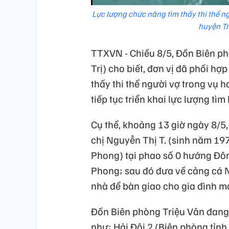
Lực lượng chức năng tìm thấy thi thể 
huyện Tr
TTXVN - Chiều 8/5, Đồn Biên ph
Trị) cho biết, đơn vị đã phối hợ
thấy thi thể người vợ trong vụ h
tiếp tục triển khai lực lượng tì
Cụ thể, khoảng 13 giờ ngày 8/5,
chị Nguyễn Thị T. (sinh năm 197
Phong) tại phao số 0 hướng Đô
Phong; sau đó đưa về cảng cá N
nhà để bàn giao cho gia đình m
Đồn Biên phòng Triệu Vân đang 
như: Hải Đội 2 (Biên phòng tỉnh