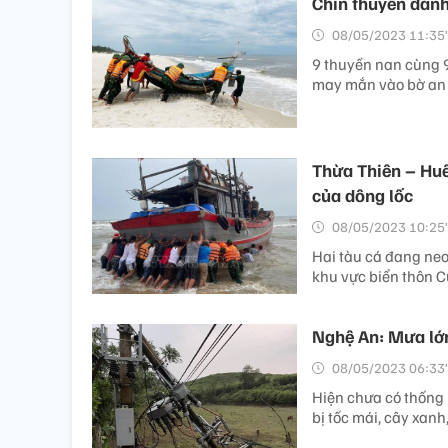
Chín thuyền đán
08/05/2023 11:35’
9 thuyền nan cùng 9
may mắn vào bờ an 
Thừa Thiên – Huế
của dông lốc
08/05/2023 10:25’
Hai tàu cá đang neo
khu vực biển thôn C
Nghệ An: Mưa lớn
08/05/2023 06:33’
Hiện chưa có thống 
bị tốc mái, cây xanh