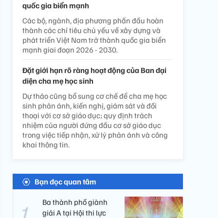
quốc gia biển mạnh
Các bộ, ngành, địa phương phấn đấu hoàn
thành các chỉ tiêu chủ yếu về xây dựng và
phát triển Việt Nam trở thành quốc gia biển
mạnh giai đoạn 2026 - 2030.
Đặt giới hạn rõ ràng hoạt động của Ban đại
diện cha mẹ học sinh
Dự thảo cũng bổ sung cơ chế để cha mẹ học
sinh phản ánh, kiến nghị, giám sát và đối
thoại với cơ sở giáo dục; quy định trách
nhiệm của người đứng đầu cơ sở giáo dục
trong việc tiếp nhận, xử lý phản ánh và công
khai thông tin.
Bạn đọc quan tâm
Ba thành phố giành
giải A tại Hội thi lực