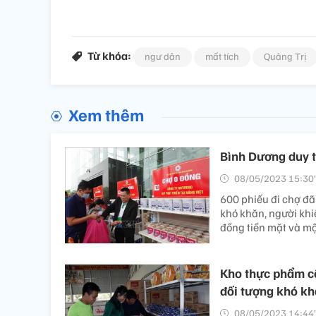
Từ khóa:
ngư dân
mất tích
Quảng Trị
Xem thêm
Bình Dương duy t
08/05/2023 15:30’
600 phiếu đi chợ đ
khó khăn, người khiế
đồng tiền mặt và một
Kho thực phẩm cộ
đối tượng khó k
08/05/2023 14:44’