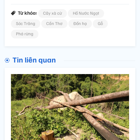
Từ khóa:
Cây xà cừ
Hồ Nước Ngọt
Sóc Trăng
Cần Thơ
Đốn hạ
Gỗ
Phá rừng
Tin liên quan