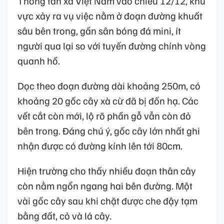
Thông tấn xã Việt Nam vào chiều 12/12, khu
vực xảy ra vụ việc nằm ở đoạn đường khuất
sâu bên trong, gần sân bóng đá mini, ít
người qua lại so với tuyến đường chính vòng
quanh hồ.
Dọc theo đoạn đường dài khoảng 250m, có
khoảng 20 gốc cây xà cừ đã bị đốn hạ. Các
vết cắt còn mới, lộ rõ phần gỗ vẫn còn đỏ
bên trong. Đáng chú ý, gốc cây lớn nhất ghi
nhận được có đường kính lên tới 80cm.
Hiện trường cho thấy nhiều đoạn thân cây
còn nằm ngổn ngang hai bên đường. Một
vài gốc cây sau khi chặt được che đậy tạm
bằng đất, cỏ và lá cây.