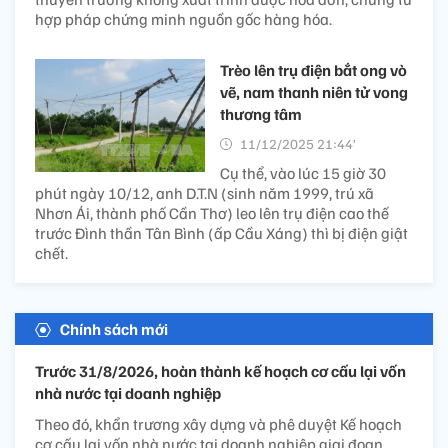
hợp pháp chứng minh nguồn gốc hàng hóa.
Trèo lên trụ điện bắt ong vò
vẽ, nam thanh niên tử vong
thương tâm
11/12/2025 21:44’
Cụ thể, vào lúc 15 giờ 30
phút ngày 10/12, anh D.T.N (sinh năm 1999, trú xã
Nhơn Ái, thành phố Cần Thơ) leo lên trụ điện cao thế
trước Đình thần Tân Bình (ấp Cầu Xáng) thì bị điện giật
chết.
Chính sách mới
Trước 31/8/2026, hoàn thành kế hoạch cơ cấu lại vốn
nhà nước tại doanh nghiệp
Theo đó, khẩn trương xây dựng và phê duyệt Kế hoạch
cơ cấu lại vốn nhà nước tại doanh nghiệp giai đoạn