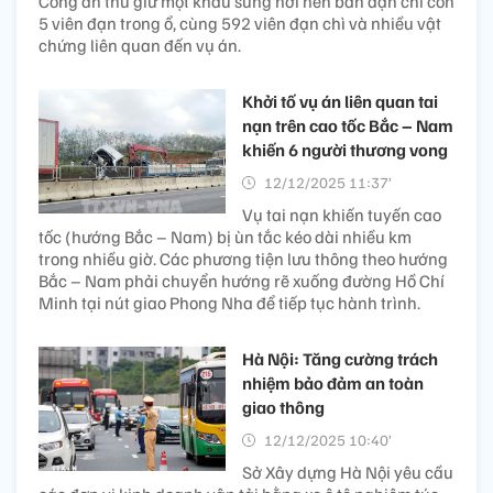
Công an thu giữ một khẩu súng hơi nén bắn đạn chì còn
5 viên đạn trong ổ, cùng 592 viên đạn chì và nhiều vật
chứng liên quan đến vụ án.
Khởi tố vụ án liên quan tai
nạn trên cao tốc Bắc – Nam
khiến 6 người thương vong
12/12/2025 11:37’
Vụ tai nạn khiến tuyến cao
tốc (hướng Bắc – Nam) bị ùn tắc kéo dài nhiều km
trong nhiều giờ. Các phương tiện lưu thông theo hướng
Bắc – Nam phải chuyển hướng rẽ xuống đường Hồ Chí
Minh tại nút giao Phong Nha để tiếp tục hành trình.
Hà Nội: Tăng cường trách
nhiệm bảo đảm an toàn
giao thông
12/12/2025 10:40’
Sở Xây dựng Hà Nội yêu cầu