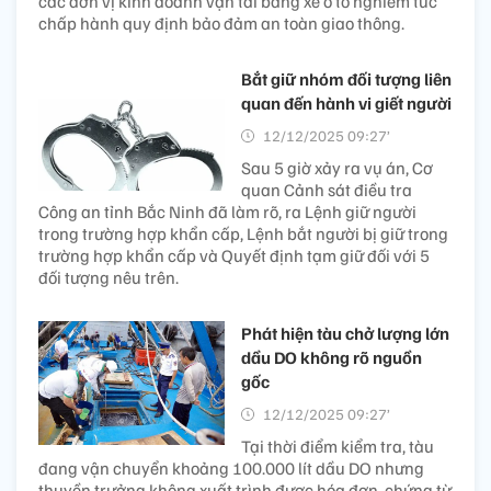
các đơn vị kinh doanh vận tải bằng xe ô tô nghiêm túc
chấp hành quy định bảo đảm an toàn giao thông.
Bắt giữ nhóm đối tượng liên
quan đến hành vi giết người
12/12/2025 09:27’
Sau 5 giờ xảy ra vụ án, Cơ
quan Cảnh sát điều tra
Công an tỉnh Bắc Ninh đã làm rõ, ra Lệnh giữ người
trong trường hợp khẩn cấp, Lệnh bắt người bị giữ trong
trường hợp khẩn cấp và Quyết định tạm giữ đối với 5
đối tượng nêu trên.
Phát hiện tàu chở lượng lớn
dầu DO không rõ nguồn
gốc
12/12/2025 09:27’
Tại thời điểm kiểm tra, tàu
đang vận chuyển khoảng 100.000 lít dầu DO nhưng
thuyền trưởng không xuất trình được hóa đơn, chứng từ