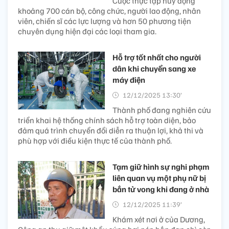
Cuộc thực tập huy động
khoảng 700 cán bộ, công chức, người lao động, nhân
viên, chiến sĩ các lực lượng và hơn 50 phương tiện
chuyên dụng hiện đại các loại tham gia.
Hỗ trợ tốt nhất cho người
dân khi chuyển sang xe
máy điện
12/12/2025 13:30’
Thành phố đang nghiên cứu
triển khai hệ thống chính sách hỗ trợ toàn diện, bảo
đảm quá trình chuyển đổi diễn ra thuận lợi, khả thi và
phù hợp với điều kiện thực tế của thành phố.
Tạm giữ hình sự nghi phạm
liên quan vụ một phụ nữ bị
bắn tử vong khi đang ở nhà
12/12/2025 11:39’
Khám xét nơi ở của Dương,