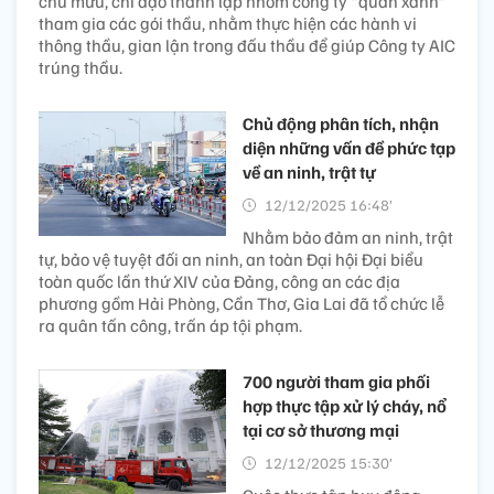
chủ mưu, chỉ đạo thành lập nhóm công ty "quân xanh"
tham gia các gói thầu, nhằm thực hiện các hành vi
thông thầu, gian lận trong đấu thầu để giúp Công ty AIC
trúng thầu.
Chủ động phân tích, nhận
diện những vấn đề phức tạp
về an ninh, trật tự
12/12/2025 16:48’
Nhằm bảo đảm an ninh, trật
tự, bảo vệ tuyệt đối an ninh, an toàn Đại hội Đại biểu
toàn quốc lần thứ XIV của Đảng, công an các địa
phương gồm Hải Phòng, Cần Thơ, Gia Lai đã tổ chức lễ
ra quân tấn công, trấn áp tội phạm.
700 người tham gia phối
hợp thực tập xử lý cháy, nổ
tại cơ sở thương mại
12/12/2025 15:30’