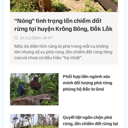
“Nóng” tình trạng lấn chiếm đất
rừng tại huyện Krông Bông, Đắk Lắk
21/11/2024 18:47’
Mặc dù diện tích rừng bị phá trong mỗi vụ không
lớn nhưng số vụ phá rừng, lấn chiếm đất rừng tăng
cao và chưa có dấu hiệu “hạ nhiệt”.
Phối hợp liên ngành xác
minh đối tượng phá rừng
phòng hộ Bắc Ia Grai
Quyết liệt ngăn chặn phá
rừng, lấn chiếm đất rừng tại