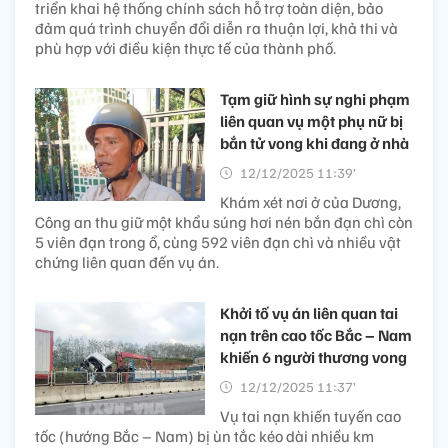
triển khai hệ thống chính sách hỗ trợ toàn diện, bảo
đảm quá trình chuyển đổi diễn ra thuận lợi, khả thi và
phù hợp với điều kiện thực tế của thành phố.
Tạm giữ hình sự nghi phạm
liên quan vụ một phụ nữ bị
bắn tử vong khi đang ở nhà
12/12/2025 11:39’
Khám xét nơi ở của Dương,
Công an thu giữ một khẩu súng hơi nén bắn đạn chì còn
5 viên đạn trong ổ, cùng 592 viên đạn chì và nhiều vật
chứng liên quan đến vụ án.
Khởi tố vụ án liên quan tai
nạn trên cao tốc Bắc – Nam
khiến 6 người thương vong
12/12/2025 11:37’
Vụ tai nạn khiến tuyến cao
tốc (hướng Bắc – Nam) bị ùn tắc kéo dài nhiều km