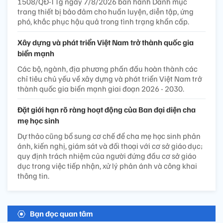
1508/QĐ-TTg ngày 7/8/2026 ban hành Danh mục
trang thiết bị bảo đảm cho huấn luyện, diễn tập, ứng
phó, khắc phục hậu quả trong tình trạng khẩn cấp.
Xây dựng và phát triển Việt Nam trở thành quốc gia
biển mạnh
Các bộ, ngành, địa phương phấn đấu hoàn thành các
chỉ tiêu chủ yếu về xây dựng và phát triển Việt Nam trở
thành quốc gia biển mạnh giai đoạn 2026 - 2030.
Đặt giới hạn rõ ràng hoạt động của Ban đại diện cha
mẹ học sinh
Dự thảo cũng bổ sung cơ chế để cha mẹ học sinh phản
ánh, kiến nghị, giám sát và đối thoại với cơ sở giáo dục;
quy định trách nhiệm của người đứng đầu cơ sở giáo
dục trong việc tiếp nhận, xử lý phản ánh và công khai
thông tin.
Bạn đọc quan tâm