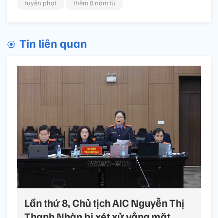
tuyên phạt
thêm 8 năm tù
Tin liên quan
Lần thứ 8, Chủ tịch AIC Nguyễn Thị
Thanh Nhàn bị xét xử vắng mặt