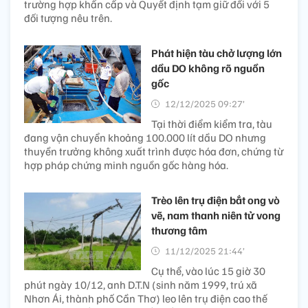
trường hợp khẩn cấp và Quyết định tạm giữ đối với 5
đối tượng nêu trên.
Phát hiện tàu chở lượng lớn
dầu DO không rõ nguồn
gốc
12/12/2025 09:27’
Tại thời điểm kiểm tra, tàu
đang vận chuyển khoảng 100.000 lít dầu DO nhưng
thuyền trưởng không xuất trình được hóa đơn, chứng từ
hợp pháp chứng minh nguồn gốc hàng hóa.
Trèo lên trụ điện bắt ong vò
vẽ, nam thanh niên tử vong
thương tâm
11/12/2025 21:44’
Cụ thể, vào lúc 15 giờ 30
phút ngày 10/12, anh D.T.N (sinh năm 1999, trú xã
Nhơn Ái, thành phố Cần Thơ) leo lên trụ điện cao thế