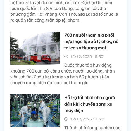
tự, bảo vệ tuyệt đối an ninh, an toàn Đại hội Đại biểu
toàn quốc lần thứ XIV của Đảng, công an các địa
phương gồm Hải Phòng, Cần Thơ, Gia Lai đã tổ chức lễ
ra quân tấn công, trấn áp tội phạm.
700 người tham gia phối
hợp thực tập xử lý cháy, nổ
tại cơ sở thương mại
12/12/2025 15:30’
Cuộc thực tập huy động
khoảng 700 cán bộ, công chức, người lao động, nhân
viên, chiến sĩ các lực lượng và hơn 50 phương tiện
chuyên dụng hiện đại các loại tham gia.
Hỗ trợ tốt nhất cho người
dân khi chuyển sang xe
máy điện
12/12/2025 13:30’
Thành phố đang nghiên cứu