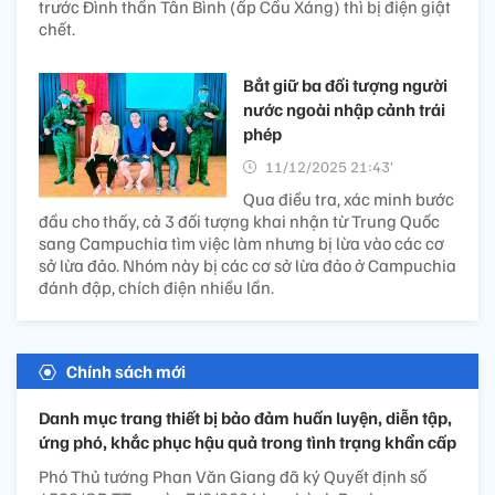
trước Đình thần Tân Bình (ấp Cầu Xáng) thì bị điện giật
chết.
Bắt giữ ba đối tượng người
nước ngoài nhập cảnh trái
phép
11/12/2025 21:43’
Qua điều tra, xác minh bước
đầu cho thấy, cả 3 đối tượng khai nhận từ Trung Quốc
sang Campuchia tìm việc làm nhưng bị lừa vào các cơ
sở lừa đảo. Nhóm này bị các cơ sở lừa đảo ở Campuchia
đánh đập, chích điện nhiều lần.
Chính sách mới
Danh mục trang thiết bị bảo đảm huấn luyện, diễn tập,
ứng phó, khắc phục hậu quả trong tình trạng khẩn cấp
Phó Thủ tướng Phan Văn Giang đã ký Quyết định số