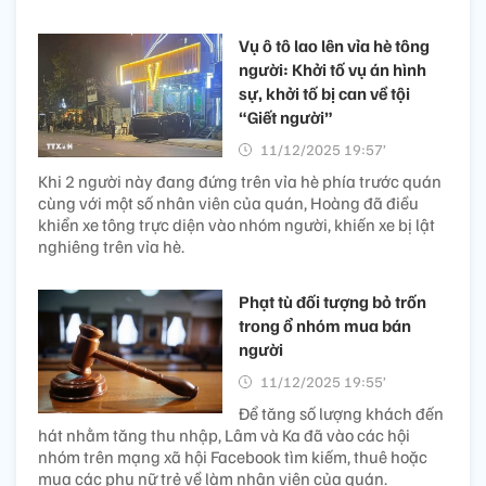
Vụ ô tô lao lên vỉa hè tông
người: Khởi tố vụ án hình
sự, khởi tố bị can về tội
“Giết người”
11/12/2025 19:57’
Khi 2 người này đang đứng trên vỉa hè phía trước quán
cùng với một số nhân viên của quán, Hoàng đã điều
khiển xe tông trực diện vào nhóm người, khiến xe bị lật
nghiêng trên vỉa hè.
Phạt tù đối tượng bỏ trốn
trong ổ nhóm mua bán
người
11/12/2025 19:55’
Để tăng số lượng khách đến
hát nhằm tăng thu nhập, Lâm và Ka đã vào các hội
nhóm trên mạng xã hội Facebook tìm kiếm, thuê hoặc
mua các phụ nữ trẻ về làm nhân viên của quán.