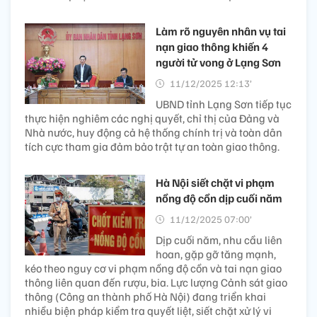
Làm rõ nguyên nhân vụ tai
nạn giao thông khiến 4
người tử vong ở Lạng Sơn
11/12/2025 12:13’
UBND tỉnh Lạng Sơn tiếp tục
thực hiện nghiêm các nghị quyết, chỉ thị của Đảng và
Nhà nước, huy động cả hệ thống chính trị và toàn dân
tích cực tham gia đảm bảo trật tự an toàn giao thông.
Hà Nội siết chặt vi phạm
nồng độ cồn dịp cuối năm
11/12/2025 07:00’
Dịp cuối năm, nhu cầu liên
hoan, gặp gỡ tăng mạnh,
kéo theo nguy cơ vi phạm nồng độ cồn và tai nạn giao
thông liên quan đến rượu, bia. Lực lượng Cảnh sát giao
thông (Công an thành phố Hà Nội) đang triển khai
nhiều biện pháp kiểm tra quyết liệt, siết chặt xử lý vi