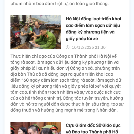
phạm nhằm bảo đảm trật tự, an toàn giao thông.
Hà Nội đồng loạt triển khai
cao điểm làm sạch dữ liệu
đăng ký phương tiện và
giấy phép lái xe
10/12/2025 21:30’
Thực hiện chỉ đạo của Công an Thành phố Hà Nội về
tổng rà soát, làm sạch dữ liệu đăng ký phương tiện và
giấy phép lái xe, nhiều đơn vị Công an xã, phường trên
địa bàn Thủ đô đã đồng loạt ra quân triển khai cao
điểm “60 ngày đêm làm sạch tổng rà soát, làm sạch dữ
liệu đăng ký phương tiện và giấy phép lái xe” với quyết
tâm cao, tinh thần trách nhiệm và sự vào cuộc tích cực
của cả hệ thống chính trị. Công tác tuyên truyền, hướng
dẫn và hỗ trợ người dân được thực hiện sâu rộng, tạo sự
đồng thuận và hưởng ứng mạnh mẽ trong Nhân dân.
Cựu Giám đốc Sở Giáo dục
và Đào tạo Thành phố Hồ