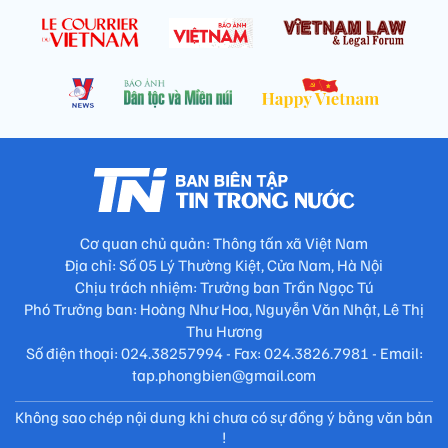
Cơ quan chủ quản: Thông tấn xã Việt Nam
Địa chỉ: Số 05 Lý Thường Kiệt, Cửa Nam, Hà Nội
Chịu trách nhiệm: Trưởng ban Trần Ngọc Tú
Phó Trưởng ban: Hoàng Như Hoa, Nguyễn Văn Nhật, Lê Thị
Thu Hương
Số điện thoại: 024.38257994 - Fax: 024.3826.7981 - Email:
tap.phongbien@gmail.com
Không sao chép nội dung khi chưa có sự đồng ý bằng văn bản
!