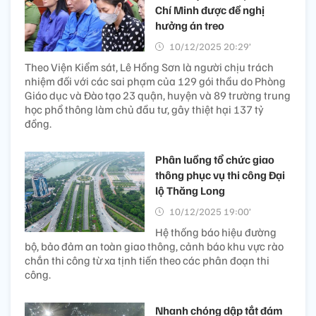
Chí Minh được đề nghị
hưởng án treo
10/12/2025 20:29’
Theo Viện Kiểm sát, Lê Hồng Sơn là người chịu trách
nhiệm đối với các sai phạm của 129 gói thầu do Phòng
Giáo dục và Đào tạo 23 quận, huyện và 89 trường trung
học phổ thông làm chủ đầu tư, gây thiệt hại 137 tỷ
đồng.
Phân luồng tổ chức giao
thông phục vụ thi công Đại
lộ Thăng Long
10/12/2025 19:00’
Hệ thống báo hiệu đường
bộ, bảo đảm an toàn giao thông, cảnh báo khu vực rào
chắn thi công từ xa tịnh tiến theo các phân đoạn thi
công.
Nhanh chóng dập tắt đám