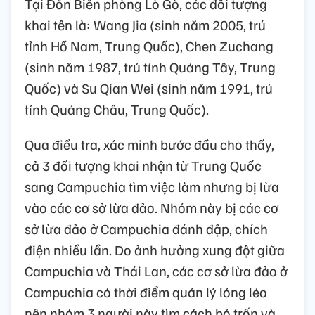
Tại Đồn Biên phòng Lò Gò, các đối tượng
khai tên là: Wang Jia (sinh năm 2005, trú
tỉnh Hồ Nam, Trung Quốc), Chen Zuchang
(sinh năm 1987, trú tỉnh Quảng Tây, Trung
Quốc) và Su Qian Wei (sinh năm 1991, trú
tỉnh Quảng Châu, Trung Quốc).
Qua điều tra, xác minh bước đầu cho thấy,
cả 3 đối tượng khai nhận từ Trung Quốc
sang Campuchia tìm việc làm nhưng bị lừa
vào các cơ sở lừa đảo. Nhóm này bị các cơ
sở lừa đảo ở Campuchia đánh đập, chích
điện nhiều lần. Do ảnh hưởng xung đột giữa
Campuchia và Thái Lan, các cơ sở lừa đảo ở
Campuchia có thời điểm quản lý lỏng lẻo
nên nhóm 3 người này tìm cách bỏ trốn và