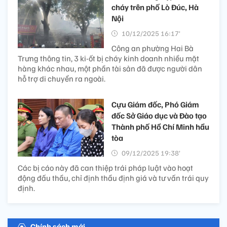
cháy trên phố Lò Đúc, Hà
Nội
10/12/2025 16:17’
Công an phường Hai Bà
Trưng thông tin, 3 ki-ốt bị cháy kinh doanh nhiều mặt
hàng khác nhau, một phần tài sản đã được người dân
hỗ trợ di chuyển ra ngoài.
Cựu Giám đốc, Phó Giám
đốc Sở Giáo dục và Đào tạo
Thành phố Hồ Chí Minh hầu
tòa
09/12/2025 19:38’
Các bị cáo này đã can thiệp trái pháp luật vào hoạt
động đấu thầu, chỉ định thầu định giá và tư vấn trái quy
định.
Chính sách mới