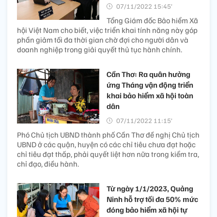
07/11/2022 15:45’
Tổng Giám đốc Bảo hiểm Xã
hội Việt Nam cho biết, việc triển khai tính năng này góp
phần giảm tối đa thời gian chờ đợi cho người dân và
doanh nghiệp trong giải quyết thủ tục hành chính.
Cần Thơ: Ra quân hưởng
ứng Tháng vận động triển
khai bảo hiểm xã hội toàn
dân
07/11/2022 11:15’
Phó Chủ tịch UBND thành phố Cần Thơ đề nghị Chủ tịch
UBND ở các quận, huyện có các chỉ tiêu chưa đạt hoặc
chỉ tiêu đạt thấp, phải quyết liệt hơn nữa trong kiểm tra,
chỉ đạo, điều hành.
Từ ngày 1/1/2023, Quảng
Ninh hỗ trợ tối đa 50% mức
đóng bảo hiểm xã hội tự