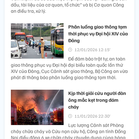
dấu, tài liệu của cơ quan, tổ chức” và bị Cơ quan Công
an điều tra, xử lý.
Phân luồng giao thông tạm
thời phục vụ Đại hội XIV của
Đảng
12/01/2026 12:15’
Để đảm bảo trật tự, an toàn
giao thông phục vụ Đại hội đại biểu toàn quốc lần thứ
XIV của Đảng, Cục Cảnh sát giao thông, Bộ Công an vừa
phát đi thông báo phân luồng giao thông tạm thời.
Kịp thời giải cứu người đàn
ông mắc kẹt trong đám
cháy​
11/01/2026 22:30’
Lực lượng Cảnh sát Phòng
cháy chữa cháy và Cứu nạn cứu hộ, Công an tỉnh Đồng
Nai điều động 6 xe chữa cháy chuyên dụng cùng hàng