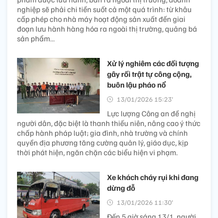
nghiệp sẽ phải chi tiền suốt cả một quá trình: từ khâu
cấp phép cho nhà máy hoạt động sản xuất đến giai
đoạn lưu hành hàng hóa ra ngoài thị trường, quảng bá
sản phẩm…
Xử lý nghiêm các đối tượng
gây rối trật tự công cộng,
buôn lậu pháo nổ
13/01/2026 15:23’
Lực lượng Công an đề nghị
người dân, đặc biệt là thanh thiếu niên, nâng cao ý thức
chấp hành pháp luật; gia đình, nhà trường và chính
quyền địa phương tăng cường quản lý, giáo dục, kịp
thời phát hiện, ngăn chặn các biểu hiện vi phạm.
Xe khách cháy rụi khi đang
dừng đỗ
13/01/2026 11:30’
Đến 5 giờ sáng 13/1, người