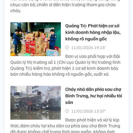
chục cán bộ, chiến sĩ đến hiện trường tham gia chữa
cháy.
Quảng Trị: Phát hiện cơ sở
kinh doanh hàng nhập lậu,
không rõ nguồn gốc
11/01/2026 19:15’
Đơn vị vừa phối hợp với Đội
Quản lý thị trường số 1 (Chi cục Quản lý thị trường tỉnh
Quảng Trị) kiểm tra, phát hiện 1 cơ sở kinh doanh bày
bán nhiều hàng hóa không rõ nguồn gốc, xuất xứ.
Cháy nhà dân phía sau chợ
Bình Trưng, hư hại nhiều tài
sản
11/01/2026 13:37’
Được phát hiện và xử lý kịp
thời, đám cháy tại khu dân cư phía sau chợ Bình Trưng
đã được khống chế trong thời gian ngắn, không ảnh