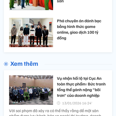
sản
Phá chuyên án đánh bạc
bằng hình thức game
online, giao dịch 100 tỷ
đồng
Xem thêm
Vụ nhận hối lộ tại Cục An
toàn thực phẩm: Bức tranh
tổng thể gánh nặng "bôi
trơn" của doanh nghiệp
13/01/2026 16:24’
Với sai phạm đã xảy ra có thể thấy rằng để một sản
phẩm được lưu hành, bán ra ngoài thị trường, doanh