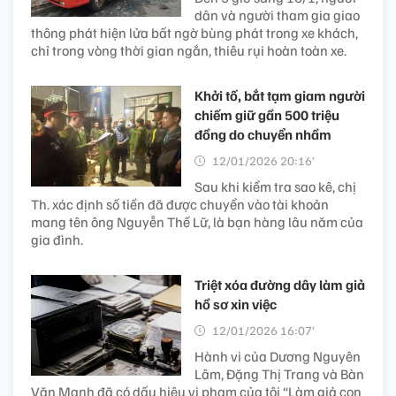
dân và người tham gia giao
thông phát hiện lửa bất ngờ bùng phát trong xe khách,
chỉ trong vòng thời gian ngắn, thiêu rụi hoàn toàn xe.
Khởi tố, bắt tạm giam người
chiếm giữ gần 500 triệu
đồng do chuyển nhầm
12/01/2026 20:16’
Sau khi kiểm tra sao kê, chị
Th. xác định số tiền đã được chuyển vào tài khoản
mang tên ông Nguyễn Thế Lữ, là bạn hàng lâu năm của
gia đình.
Triệt xóa đường dây làm giả
hồ sơ xin việc
12/01/2026 16:07’
Hành vi của Dương Nguyên
Lâm, Đặng Thị Trang và Bàn
Văn Mạnh đã có dấu hiệu vi phạm của tội “Làm giả con