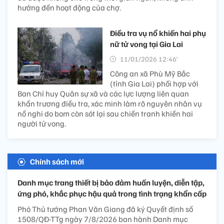
hưởng đến hoạt động của chợ.
Điều tra vụ nổ khiến hai phụ
nữ tử vong tại Gia Lai
11/01/2026 12:46’
Công an xã Phù Mỹ Bắc
(tỉnh Gia Lai) phối hợp với
Ban Chỉ huy Quân sự xã và các lực lượng liên quan
khẩn trương điều tra, xác minh làm rõ nguyên nhân vụ
nổ nghi do bom còn sót lại sau chiến tranh khiến hai
người tử vong.
Chính sách mới
Danh mục trang thiết bị bảo đảm huấn luyện, diễn tập,
ứng phó, khắc phục hậu quả trong tình trạng khẩn cấp
Phó Thủ tướng Phan Văn Giang đã ký Quyết định số
1508/QĐ-TTg ngày 7/8/2026 ban hành Danh mục