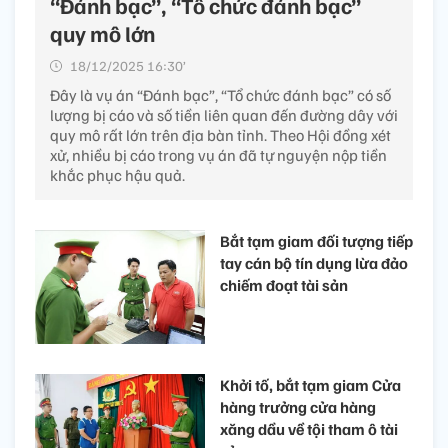
“Đánh bạc”, “Tổ chức đánh bạc”
quy mô lớn
18/12/2025 16:30’
Đây là vụ án “Đánh bạc”, “Tổ chức đánh bạc” có số
lượng bị cáo và số tiền liên quan đến đường dây với
quy mô rất lớn trên địa bàn tỉnh. Theo Hội đồng xét
xử, nhiều bị cáo trong vụ án đã tự nguyện nộp tiền
khắc phục hậu quả.
Bắt tạm giam đối tượng tiếp
tay cán bộ tín dụng lừa đảo
chiếm đoạt tài sản
Khởi tố, bắt tạm giam Cửa
hàng trưởng cửa hàng
xăng dầu về tội tham ô tài