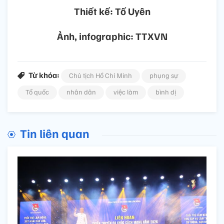
Thiết kế: Tố Uyên
Ảnh, infographic: TTXVN
Từ khóa:
Chủ tịch Hồ Chí Minh
phụng sự
Tổ quốc
nhân dân
việc làm
bình dị
Tin liên quan