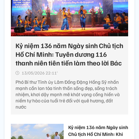
Kỷ niệm 136 năm Ngày sinh Chủ tịch
Hồ Chí Minh: Tuyên dương 116
thanh niên tiên tiến làm theo lời Bác
13/05/2026 22:11’
Phó Bí thư Tỉnh ủy Lâm Đồng Đặng Hồng Sỹ nhấn
mạnh cần lan tỏa tinh thần sống đẹp, sống trách
nhiệm, khơi dậy mạnh mẽ khát vọng cống hiến và
niềm tự hào của tuổi trẻ đối với quê hương, đất
nước
Kỷ niệm 136 năm Ngày sinh
Chủ tịch Hồ Chí Minh: Khi