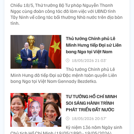
Chiều 18/5, Thứ trưởng Bộ Tư pháp Nguyễn Thanh
Ngọc cùng đoàn công tác đã làm việc với UBND tỉnh
Tây Ninh về công tác bồi thường Nhà nước trên địa bàn
tỉnh.
Thủ tướng Chính phủ Lê
Minh Hưng tiếp Đại sứ Liên
bang Nga tại Việt Nam
18/05/2026 21:03’
Thủ tướng Chính phủ Lê
Minh Hưng đã tiếp Đại sứ Đặc mệnh toàn quyền Liên
bang Nga tại Việt Nam Gennady Bezdetko.
TƯ TƯỞNG HỒ CHÍ MINH
SOI SÁNG HÀNH TRÌNH
PHÁT TRIỂN ĐẤT NƯỚC
18/05/2026 20:57’
Kỷ niệm 136 năm Ngày sinh
Chủ tịch Hồ Chí Minh (19/05/1890 - 19/05/2026),