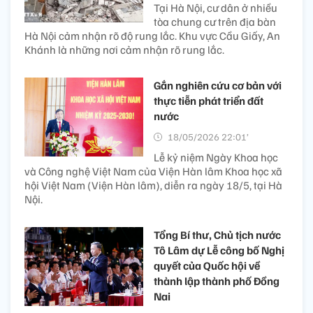
Tại Hà Nội, cư dân ở nhiều
tòa chung cư trên địa bàn
Hà Nội cảm nhận rõ độ rung lắc. Khu vực Cầu Giấy, An
Khánh là những nơi cảm nhận rõ rung lắc.
Gắn nghiên cứu cơ bản với
thực tiễn phát triển đất
nước
18/05/2026 22:01’
Lễ kỷ niệm Ngày Khoa học
và Công nghệ Việt Nam của Viện Hàn lâm Khoa học xã
hội Việt Nam (Viện Hàn lâm), diễn ra ngày 18/5, tại Hà
Nội.
Tổng Bí thư, Chủ tịch nước
Tô Lâm dự Lễ công bố Nghị
quyết của Quốc hội về
thành lập thành phố Đồng
Nai