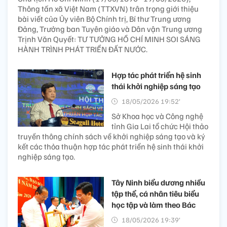
Thông tấn xã Việt Nam (TTXVN) trân trọng giới thiệu
bài viết của Ủy viên Bộ Chính trị, Bí thư Trung ương
Đảng, Trưởng ban Tuyên giáo và Dân vận Trung ương
Trịnh Văn Quyết: TƯ TƯỞNG HỒ CHÍ MINH SOI SÁNG
HÀNH TRÌNH PHÁT TRIỂN ĐẤT NƯỚC.
Hợp tác phát triển hệ sinh
thái khởi nghiệp sáng tạo
18/05/2026 19:52’
Sở Khoa học và Công nghệ
tỉnh Gia Lai tổ chức Hội thảo
truyền thông chính sách về khởi nghiệp sáng tạo và ký
kết các thỏa thuận hợp tác phát triển hệ sinh thái khởi
nghiệp sáng tạo.
Tây Ninh biểu dương nhiều
tập thể, cá nhân tiêu biểu
học tập và làm theo Bác
18/05/2026 19:39’