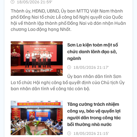
18/05/2026 21:59’
Thành ủy, HĐND, UBND, Ủy ban MTTQ Việt Nam thành
phố Đồng Nai tổ chức Lễ công bố Nghị quyết của Quốc
hội về thành lập thành phố Đồng Nai và đón nhận Huân
chương Lao động hạng Nhất.
Sơn La kiện toàn một số
chức danh lãnh đạo sở,
ngành
18/05/2026 21:17’
Ủy ban nhân dân tỉnh Sơn
La tổ chức Hội nghị công bố quyết định của Chủ tịch Ủy
ban nhân dân tỉnh về công tác cán bộ.
Tăng cường trách nhiệm
công vụ, bảo vệ quyền lợi
người dân trong công tác
bồi thường nhà nước
18/05/2026 21:15’