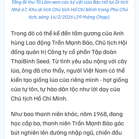
Tổng Bí thư Tô Lâm xem các kỷ vật của Bác Hồ tại Di tích
Nhà 67, Khu di tích Chủ tịch Hồ Chí Minh trong Phủ Chủ
tịch, sáng 16/2/2026 (29 tháng Chạp).
Trong đó có thể kể đến tấm gương của Anh
hùng Lao động Trần Mạnh Báo, Chủ tịch Hội
đồng quản trị Công ty cổ phần Tập đoàn
ThaiBinh Seed. Từ tình yêu sâu nặng với cây
lúa, ông đã cho thấy, người Việt Nam có thể
kiến tạo giống lúa của riêng mình - hạt giống
của tự tôn, tự hào dân tộc như lời dạy của
Chủ tịch Hồ Chí Minh.
Như bao thanh niên khác, năm 1968, đang
học cấp ba, thanh niên Trần Mạnh Báo gác
bút nghiên lên đường nhập ngũ, chiến đấu