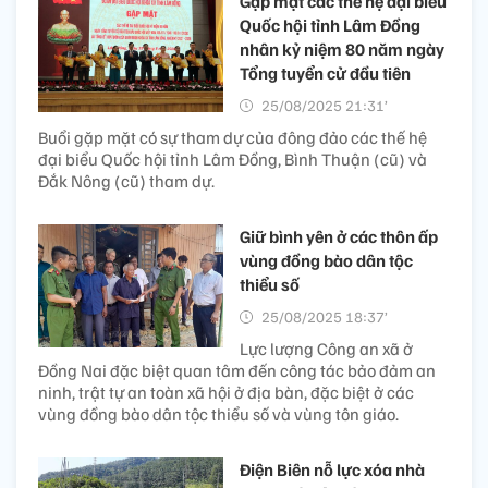
Gặp mặt các thế hệ đại biểu
Quốc hội tỉnh Lâm Đồng
nhân kỷ niệm 80 năm ngày
Tổng tuyển cử đầu tiên
25/08/2025 21:31’
Buổi gặp mặt có sự tham dự của đông đảo các thế hệ
đại biểu Quốc hội tỉnh Lâm Đồng, Bình Thuận (cũ) và
Đắk Nông (cũ) tham dự.
Giữ bình yên ở các thôn ấp
vùng đồng bào dân tộc
thiểu số
25/08/2025 18:37’
Lực lượng Công an xã ở
Đồng Nai đặc biệt quan tâm đến công tác bảo đảm an
ninh, trật tự an toàn xã hội ở địa bàn, đặc biệt ở các
vùng đồng bào dân tộc thiểu số và vùng tôn giáo.
Điện Biên nỗ lực xóa nhà