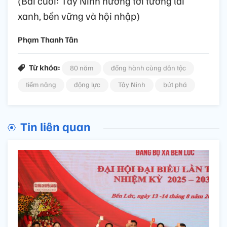
(Bài cuối: Tây Ninh hướng tới tương lai
xanh, bền vững và hội nhập)
Phạm Thanh Tân
Từ khóa:
80 năm
đồng hành cùng dân tộc
tiềm năng
động lực
Tây Ninh
bứt phá
Tin liên quan