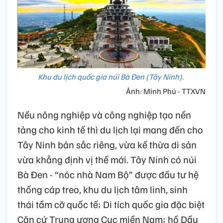
Khu du lịch quốc gia núi Bà Đen (Tây Ninh).
Ảnh: Minh Phú - TTXVN
Nếu nông nghiệp và công nghiệp tạo nền
tảng cho kinh tế thì du lịch lại mang đến cho
Tây Ninh bản sắc riêng, vừa kế thừa di sản
vừa khẳng định vị thế mới. Tây Ninh có núi
Bà Đen - “nóc nhà Nam Bộ” được đầu tư hệ
thống cáp treo, khu du lịch tâm linh, sinh
thái tầm cỡ quốc tế; Di tích quốc gia đặc biệt
Căn cứ Trung ương Cục miền Nam; hồ Dầu