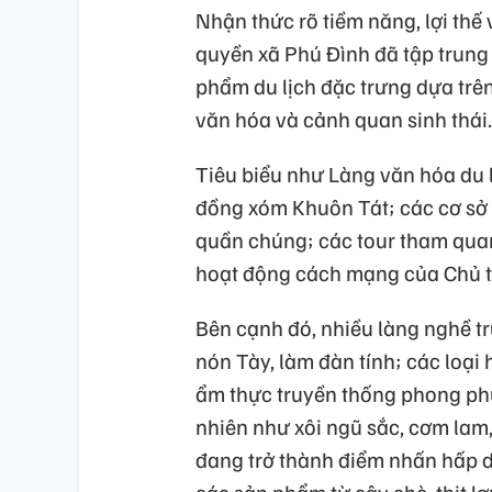
Nhận thức rõ tiềm năng, lợi thế
quyền xã Phú Đình đã tập trung
phẩm du lịch đặc trưng dựa trên v
văn hóa và cảnh quan sinh thái.
Tiêu biểu như Làng văn hóa du 
đồng xóm Khuôn Tát; các cơ sở l
quần chúng; các tour tham quan
hoạt động cách mạng của Chủ t
Bên cạnh đó, nhiều làng nghề t
nón Tày, làm đàn tính; các loại 
ẩm thực truyền thống phong phú
nhiên như xôi ngũ sắc, cơm lam, 
đang trở thành điểm nhấn hấp 