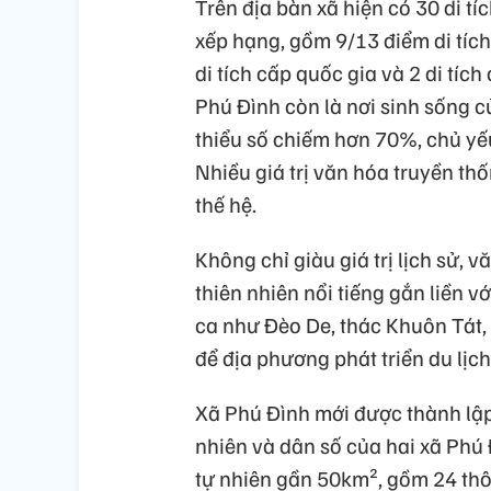
Trên địa bàn xã hiện có 30 di tí
xếp hạng, gồm 9/13 điểm di tích
di tích cấp quốc gia và 2 di tích
Phú Đình còn là nơi sinh sống 
thiểu số chiếm hơn 70%, chủ yếu
Nhiều giá trị văn hóa truyền th
thế hệ.
Không chỉ giàu giá trị lịch sử,
thiên nhiên nổi tiếng gắn liền v
ca như Đèo De, thác Khuôn Tát, 
để địa phương phát triển du lịch 
Xã Phú Đình mới được thành lập 
nhiên và dân số của hai xã Phú 
tự nhiên gần 50km², gồm 24 thô