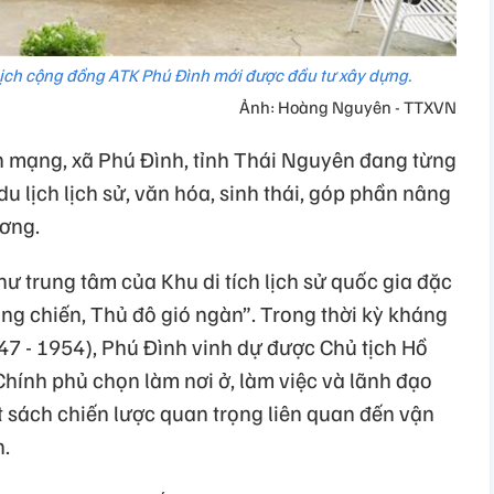
ịch cộng đồng ATK Phú Đình mới được đầu tư xây dựng.
Ảnh: Hoàng Nguyên - TTXVN
h mạng, xã Phú Đình, tỉnh Thái Nguyên đang từng
 lịch lịch sử, văn hóa, sinh thái, góp phần nâng
ơng.
ư trung tâm của Khu di tích lịch sử quốc gia đặc
ng chiến, Thủ đô gió ngàn”. Trong thời kỳ kháng
7 - 1954), Phú Đình vinh dự được Chủ tịch Hồ
hính phủ chọn làm nơi ở, làm việc và lãnh đạo
t sách chiến lược quan trọng liên quan đến vận
.