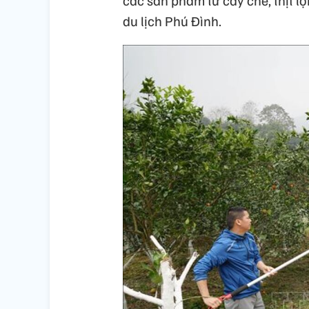
các sản phẩm từ cây chè, thịt l
du lịch Phú Đình.