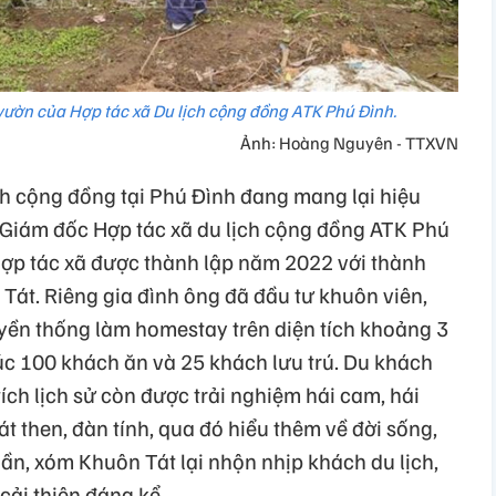
vườn của Hợp tác xã Du lịch cộng đồng ATK Phú Đình.
Ảnh: Hoàng Nguyên - TTXVN
ch cộng đồng tại Phú Đình đang mang lại hiệu
, Giám đốc Hợp tác xã du lịch cộng đồng ATK Phú
Hợp tác xã được thành lập năm 2022 với thành
 Tát. Riêng gia đình ông đã đầu tư khuôn viên,
yền thống làm homestay trên diện tích khoảng 3
úc 100 khách ăn và 25 khách lưu trú. Du khách
ích lịch sử còn được trải nghiệm hái cam, hái
hát then, đàn tính, qua đó hiểu thêm về đời sống,
uần, xóm Khuôn Tát lại nhộn nhịp khách du lịch,
ải thiện đáng kể...