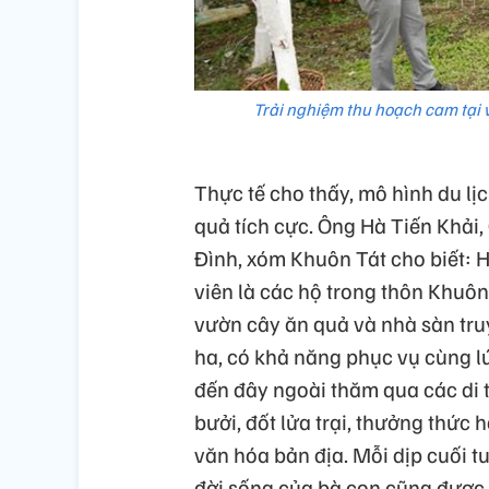
Trải nghiệm thu hoạch cam tại 
Thực tế cho thấy, mô hình du lị
quả tích cực. Ông Hà Tiến Khải
Đình, xóm Khuôn Tát cho biết: 
viên là các hộ trong thôn Khuôn
vườn cây ăn quả và nhà sàn tru
ha, có khả năng phục vụ cùng l
đến đây ngoài thăm qua các di t
bưởi, đốt lửa trại, thưởng thức 
văn hóa bản địa. Mỗi dịp cuối t
đời sống của bà con cũng được c