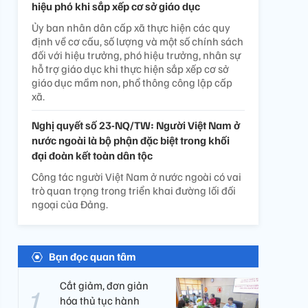
hiệu phó khi sắp xếp cơ sở giáo dục
Ủy ban nhân dân cấp xã thực hiện các quy
định về cơ cấu, số lượng và một số chính sách
đối với hiệu trưởng, phó hiệu trưởng, nhân sự
hỗ trợ giáo dục khi thực hiện sắp xếp cơ sở
giáo dục mầm non, phổ thông công lập cấp
xã.
Nghị quyết số 23-NQ/TW: Người Việt Nam ở
nước ngoài là bộ phận đặc biệt trong khối
đại đoàn kết toàn dân tộc
Công tác người Việt Nam ở nước ngoài có vai
trò quan trọng trong triển khai đường lối đối
ngoại của Đảng.
Bạn đọc quan tâm
Cắt giảm, đơn giản
hóa thủ tục hành