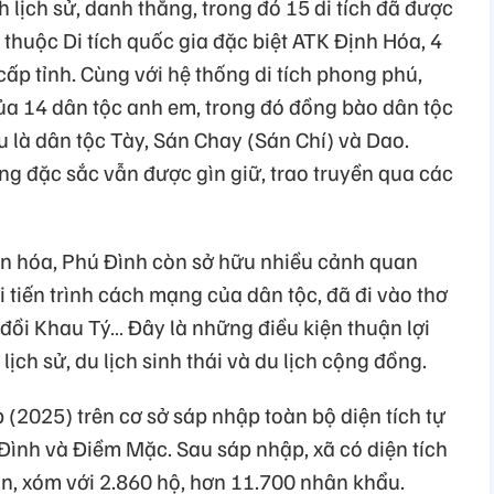
ch lịch sử, danh thắng, trong đó 15 di tích đã được
 thuộc Di tích quốc gia đặc biệt ATK Định Hóa, 4
 cấp tỉnh. Cùng với hệ thống di tích phong phú,
của 14 dân tộc anh em, trong đó đồng bào dân tộc
 là dân tộc Tày, Sán Chay (Sán Chí) và Dao.
ống đặc sắc vẫn được gìn giữ, trao truyền qua các
 văn hóa, Phú Đình còn sở hữu nhiều cảnh quan
ới tiến trình cách mạng của dân tộc, đã đi vào thơ
đồi Khau Tý… Đây là những điều kiện thuận lợi
lịch sử, du lịch sinh thái và du lịch cộng đồng.
(2025) trên cơ sở sáp nhập toàn bộ diện tích tự
Đình và Điềm Mặc. Sau sáp nhập, xã có diện tích
n, xóm với 2.860 hộ, hơn 11.700 nhân khẩu.