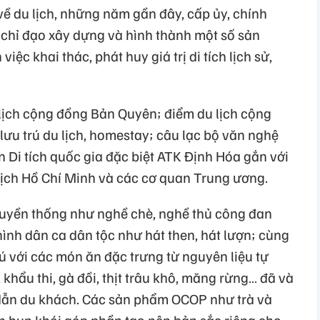
 về du lịch, những năm gần đây, cấp ủy, chính
 chỉ đạo xây dựng và hình thành một số sản
iệc khai thác, phát huy giá trị di tích lịch sử,
lịch cộng đồng Bản Quyên; điểm du lịch cộng
ưu trú du lịch, homestay; câu lạc bộ văn nghệ
 Di tích quốc gia đặc biệt ATK Định Hóa gắn với
ịch Hồ Chí Minh và các cơ quan Trung ương.
ruyền thống như nghề chè, nghề thủ công đan
hình dân ca dân tộc như hát then, hát lượn; cùng
 với các món ăn đặc trưng từ nguyên liệu tự
khẩu thi, gà đồi, thịt trâu khô, măng rừng… đã và
dẫn du khách. Các sản phẩm OCOP như trà và