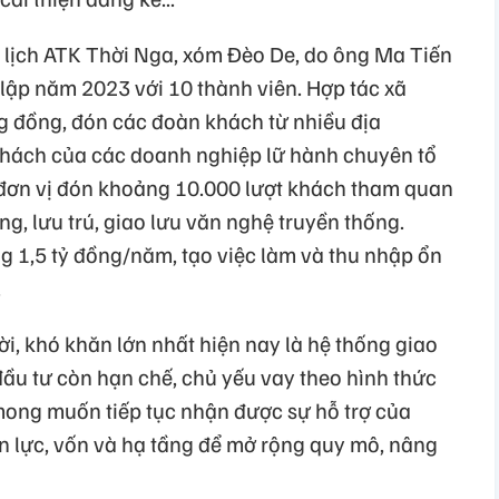
u lịch ATK Thời Nga, xóm Đèo De, do ông Ma Tiến
lập năm 2023 với 10 thành viên. Hợp tác xã
ng đồng, đón các đoàn khách từ nhiều địa
khách của các doanh nghiệp lữ hành chuyên tổ
 đơn vị đón khoảng 10.000 lượt khách tham quan
ống, lưu trú, giao lưu văn nghệ truyền thống.
g 1,5 tỷ đồng/năm, tạo việc làm và thu nhập ổn
.
i, khó khăn lớn nhất hiện nay là hệ thống giao
ầu tư còn hạn chế, chủ yếu vay theo hình thức
mong muốn tiếp tục nhận được sự hỗ trợ của
 lực, vốn và hạ tầng để mở rộng quy mô, nâng