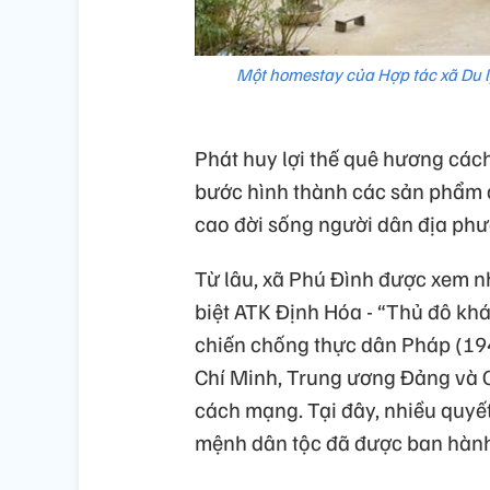
Một homestay của Hợp tác xã Du l
Phát huy lợi thế quê hương các
bước hình thành các sản phẩm du
cao đời sống người dân địa phư
Từ lâu, xã Phú Đình được xem nh
biệt ATK Định Hóa - “Thủ đô khá
chiến chống thực dân Pháp (194
Chí Minh, Trung ương Đảng và C
cách mạng. Tại đây, nhiều quyế
mệnh dân tộc đã được ban hành