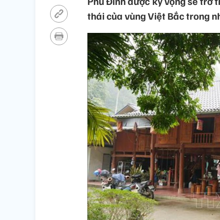
Phú Đình được kỳ vọng sẽ trở t
thái của vùng Việt Bắc trong n