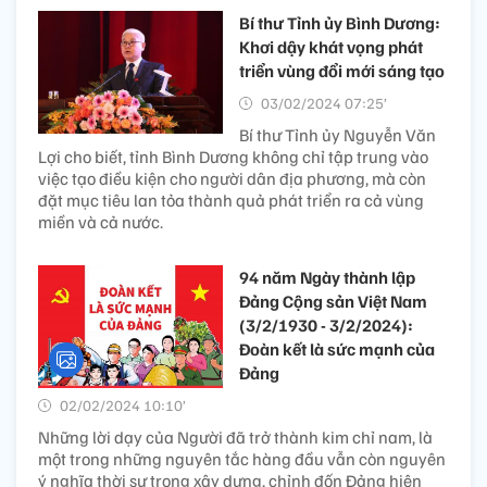
Bí thư Tỉnh ủy Bình Dương:
Khơi dậy khát vọng phát
triển vùng đổi mới sáng tạo
03/02/2024 07:25’
Bí thư Tỉnh ủy Nguyễn Văn
Lợi cho biết, tỉnh Bình Dương không chỉ tập trung vào
việc tạo điều kiện cho người dân địa phương, mà còn
đặt mục tiêu lan tỏa thành quả phát triển ra cả vùng
miền và cả nước.
94 năm Ngày thành lập
Đảng Cộng sản Việt Nam
(3/2/1930 - 3/2/2024):
Đoàn kết là sức mạnh của
Đảng
02/02/2024 10:10’
Những lời dạy của Người đã trở thành kim chỉ nam, là
một trong những nguyên tắc hàng đầu vẫn còn nguyên
ý nghĩa thời sự trong xây dựng, chỉnh đốn Đảng hiện