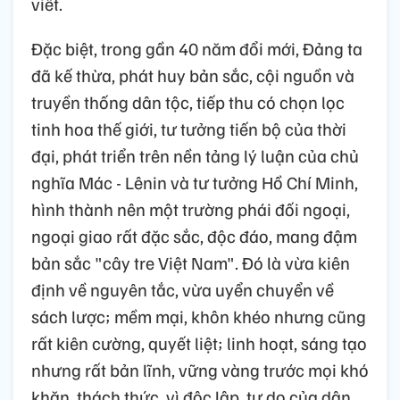
viết.
Đặc biệt, trong gần 40 năm đổi mới, Đảng ta
đã kế thừa, phát huy bản sắc, cội nguồn và
truyền thống dân tộc, tiếp thu có chọn lọc
tinh hoa thế giới, tư tưởng tiến bộ của thời
đại, phát triển trên nền tảng lý luận của chủ
nghĩa Mác - Lênin và tư tưởng Hồ Chí Minh,
hình thành nên một trường phái đối ngoại,
ngoại giao rất đặc sắc, độc đáo, mang đậm
bản sắc "cây tre Việt Nam". Đó là vừa kiên
định về nguyên tắc, vừa uyển chuyển về
sách lược; mềm mại, khôn khéo nhưng cũng
rất kiên cường, quyết liệt; linh hoạt, sáng tạo
nhưng rất bản lĩnh, vững vàng trước mọi khó
khăn, thách thức, vì độc lập, tự do của dân