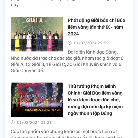
nay.
Phát động Giải báo chí Búa
liềm vàng lần thứ IX - năm
2024
01/02/2024 22:59’
Đại diện lãnh đạo Đảng,
Nhà nước đã trao cho các tác giả, nhóm tác giả đoạt 6
Giải A, 12 Giải B, 18 Giải C, 30 Giải Khuyến khích và 6
Giải Chuyên đề.
Thủ tướng Phạm Minh
Chính: Giải Búa liềm vàng
là sự kiện được đón chờ,
mong đợi mỗi dịp kỷ niệm
ngày thành lập Đảng
01/02/2024 21:21’
Các tác phẩm vào chung khảo có một bước tiến rất
đáng mừng, bảo đảm chất lượng về nội dung, hài hòa