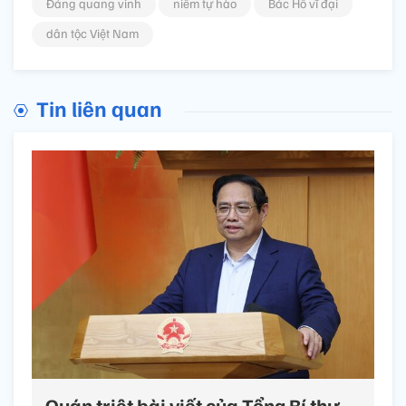
Đảng quang vinh
niềm tự hào
Bác Hồ vĩ đại
dân tộc Việt Nam
Tin liên quan
Quán triệt bài viết của Tổng Bí thư