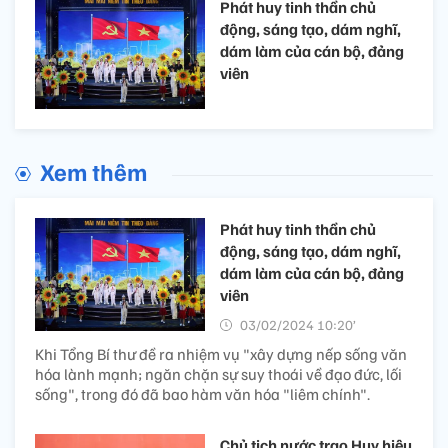
Phát huy tinh thần chủ
động, sáng tạo, dám nghĩ,
dám làm của cán bộ, đảng
viên
Xem thêm
Phát huy tinh thần chủ
động, sáng tạo, dám nghĩ,
dám làm của cán bộ, đảng
viên
03/02/2024 10:20’
Khi Tổng Bí thư đề ra nhiệm vụ "xây dựng nếp sống văn
hóa lành mạnh; ngăn chặn sự suy thoái về đạo đức, lối
sống", trong đó đã bao hàm văn hóa "liêm chính".
Chủ tịch nước trao Huy hiệu