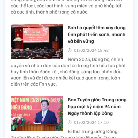
các thể loại, các loại hình, vùng miền và phủ khắp tất
cả các tỉnh, thành phố trong cả nước.
Sơn La quyết tâm xây dựng
tỉnh phát triển xanh, nhanh
và bền vững
01/02/2024 18:48’
Năm 2023, Đảng bộ, chính
quyền và nhân dân các dân tộc trong tỉnh tiếp tục phát
huy tinh thần đoàn kết, chủ động, sáng tạo, phấn đấu
vươn lên và đạt được nhiều kết quả quan trọng, toàn
diện trên các lĩnh vực.
Ban Tuyên giáo Trung ương
họp mặt kỷ niệm 94 năm
Ngày thành lập Đảng
01/02/2024 17:10’
Bí thư Trung ương Đảng,
Trưởng Ban Tuyên giáo Trung ương Nguyễn Trọng