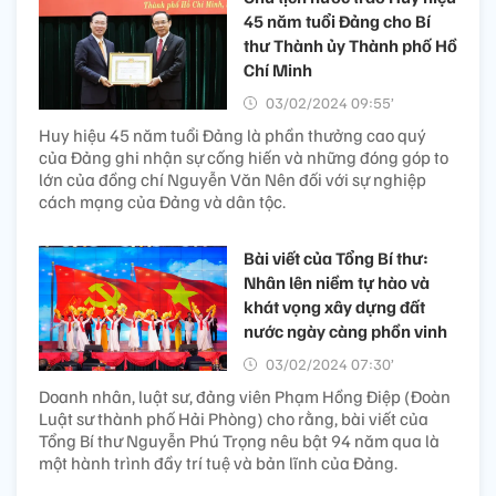
45 năm tuổi Đảng cho Bí
thư Thành ủy Thành phố Hồ
Chí Minh
03/02/2024 09:55’
Huy hiệu 45 năm tuổi Đảng là phần thưởng cao quý
của Đảng ghi nhận sự cống hiến và những đóng góp to
lớn của đồng chí Nguyễn Văn Nên đối với sự nghiệp
cách mạng của Đảng và dân tộc.
Bài viết của Tổng Bí thư:
Nhân lên niềm tự hào và
khát vọng xây dựng đất
nước ngày càng phồn vinh
03/02/2024 07:30’
Doanh nhân, luật sư, đảng viên Phạm Hồng Điệp (Đoàn
Luật sư thành phố Hải Phòng) cho rằng, bài viết của
Tổng Bí thư Nguyễn Phú Trọng nêu bật 94 năm qua là
một hành trình đầy trí tuệ và bản lĩnh của Đảng.