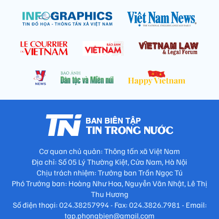
Cơ quan chủ quản: Thông tấn xã Việt Nam
Địa chỉ: Số 05 Lý Thường Kiệt, Cửa Nam, Hà Nội
Chịu trách nhiệm: Trưởng ban Trần Ngọc Tú
Phó Trưởng ban: Hoàng Như Hoa, Nguyễn Văn Nhật, Lê Thị
Thu Hương
Số điện thoại: 024.38257994 - Fax: 024.3826.7981 - Email:
tap.phongbien@gmail.com