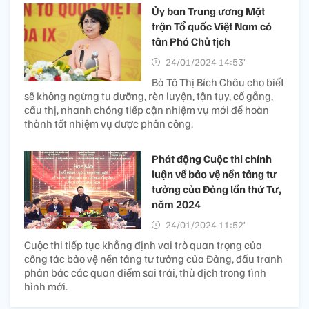
Ủy ban Trung ương Mặt
trận Tổ quốc Việt Nam có
tân Phó Chủ tịch
24/01/2024 14:53’
Bà Tô Thị Bích Châu cho biết
sẽ không ngừng tu dưỡng, rèn luyện, tận tụy, cố gắng,
cầu thị, nhanh chóng tiếp cận nhiệm vụ mới để hoàn
thành tốt nhiệm vụ được phân công.
Phát động Cuộc thi chính
luận về bảo vệ nền tảng tư
tưởng của Đảng lần thứ Tư,
năm 2024
24/01/2024 11:52’
Cuộc thi tiếp tục khẳng định vai trò quan trọng của
công tác bảo vệ nền tảng tư tưởng của Đảng, đấu tranh
phản bác các quan điểm sai trái, thù địch trong tình
hình mới.