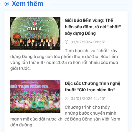
Xem thêm
Giải Búa liềm vàng: Thể
hiện sâu đậm, rõ nét "chất"
xây dựng Đảng
01/02/2024 08:55’
Tính báo chí và "chất" xây
dựng Đảng trong các tác phẩm tham dự Giải Búa liềm
vàng lần thứ VIII - năm 2023 rõ hơn rất nhiều các mùa
giải trước.
Đặc sắc Chương trình nghệ
thuật "Giữ trọn niềm tin"
31/01/2024 21:40’
Chương trình cho thấy
những bước chuyển mình
mạnh mẽ của đất nước khi có Đảng Cộng sản Việt Nam
dẫn đường.