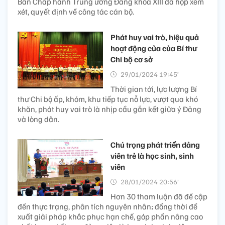
Ban Chấp hành Trung ương Đảng khóa XIII đã họp xem
xét, quyết định về công tác cán bộ.
Phát huy vai trò, hiệu quả
hoạt động của của Bí thư
Chi bộ cơ sở
29/01/2024 19:45’
Thời gian tới, lực lượng Bí
thư Chi bộ ấp, khóm, khu tiếp tục nỗ lực, vượt qua khó
khăn, phát huy vai trò là nhịp cầu gắn kết giữa ý Đảng
và lòng dân.
Chú trọng phát triển đảng
viên trẻ là học sinh, sinh
viên
28/01/2024 20:56’
Hơn 30 tham luận đã đề cập
đến thực trạng, phân tích nguyên nhân; đồng thời đề
xuất giải pháp khắc phục hạn chế, góp phần nâng cao