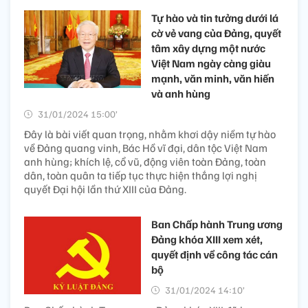
Tự hào và tin tưởng dưới lá
cờ vẻ vang của Đảng, quyết
tâm xây dựng một nước
Việt Nam ngày càng giàu
mạnh, văn minh, văn hiến
và anh hùng
31/01/2024 15:00’
Đây là bài viết quan trọng, nhằm khơi dậy niềm tự hào
về Đảng quang vinh, Bác Hồ vĩ đại, dân tộc Việt Nam
anh hùng; khích lệ, cổ vũ, động viên toàn Đảng, toàn
dân, toàn quân ta tiếp tục thực hiện thắng lợi nghị
quyết Đại hội lần thứ XIII của Đảng.
Ban Chấp hành Trung ương
Đảng khóa XIII xem xét,
quyết định về công tác cán
bộ
31/01/2024 14:10’