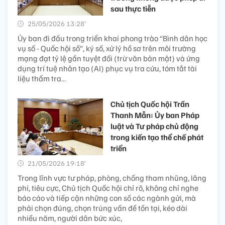
sau thực tiễn
25/05/2026 13:28’
Ủy ban đi đầu trong triển khai phong trào “Bình dân học
vụ số - Quốc hội số”, ký số, xử lý hồ sơ trên môi trường
mạng đạt tỷ lệ gần tuyệt đối (trừ văn bản mật) và ứng
dụng trí tuệ nhân tạo (AI) phục vụ tra cứu, tóm tắt tài
liệu thẩm tra…
Chủ tịch Quốc hội Trần
Thanh Mẫn: Ủy ban Pháp
luật và Tư pháp chủ động
trong kiến tạo thể chế phát
triển
21/05/2026 19:18’
Trong lĩnh vực tư pháp, phòng, chống tham nhũng, lãng
phí, tiêu cực, Chủ tịch Quốc hội chỉ rõ, không chỉ nghe
báo cáo và tiếp cận những con số các ngành gửi, mà
phải chọn đúng, chọn trúng vấn đề tồn tại, kéo dài
nhiều năm, người dân bức xúc,