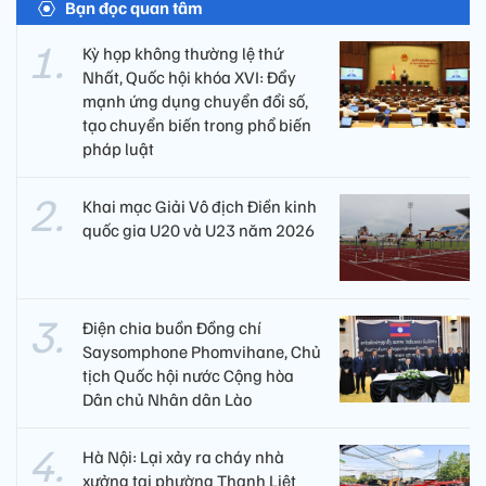
Bạn đọc quan tâm
Kỳ họp không thường lệ thứ
Nhất, Quốc hội khóa XVI: Đẩy
mạnh ứng dụng chuyển đổi số,
tạo chuyển biến trong phổ biến
pháp luật
Khai mạc Giải Vô địch Điền kinh
quốc gia U20 và U23 năm 2026
Điện chia buồn Đồng chí
Saysomphone Phomvihane, Chủ
tịch Quốc hội nước Cộng hòa
Dân chủ Nhân dân Lào
Hà Nội: Lại xảy ra cháy nhà
xưởng tại phường Thanh Liệt