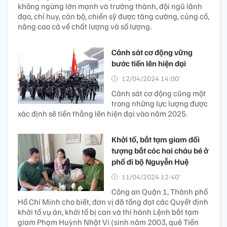
không ngừng lớn mạnh và trưởng thành, đội ngũ lãnh
đạo, chỉ huy, cán bộ, chiến sỹ được tăng cường, củng cố,
nâng cao cả về chất lượng và số lượng.
Cảnh sát cơ động vững
bước tiến lên hiện đại
12/04/2024 14:00’
Cảnh sát cơ động cũng một
trong những lực lượng được
xác định sẽ tiến thẳng lên hiện đại vào năm 2025.
Khởi tố, bắt tạm giam đối
tượng bắt cóc hai cháu bé ở
phố đi bộ Nguyễn Huệ
11/04/2024 12:40’
Công an Quận 1, Thành phố
Hồ Chí Minh cho biết, đơn vị đã tống đạt các Quyết định
khởi tố vụ án, khởi tố bị can và thi hành Lệnh bắt tạm
giam Phạm Huỳnh Nhật Vi (sinh năm 2003, quê Tiền