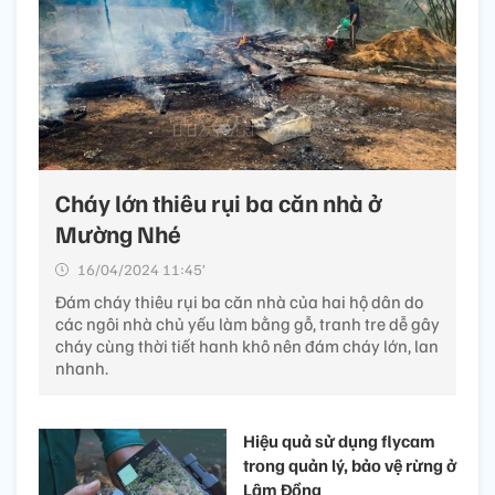
Cháy lớn thiêu rụi ba căn nhà ở
Mường Nhé
16/04/2024 11:45’
Đám cháy thiêu rụi ba căn nhà của hai hộ dân do
các ngôi nhà chủ yếu làm bằng gỗ, tranh tre dễ gây
cháy cùng thời tiết hanh khô nên đám cháy lớn, lan
nhanh.
Hiệu quả sử dụng flycam
trong quản lý, bảo vệ rừng ở
Lâm Đồng