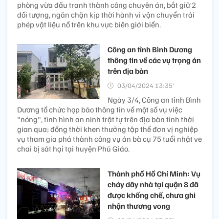
phòng vừa đấu tranh thành công chuyên án, bắt giữ 2
đối tượng, ngăn chặn kịp thời hành vi vận chuyển trái
phép vật liệu nổ trên khu vực biên giới biển.
Công an tỉnh Bình Dương
thông tin về các vụ trọng án
trên địa bàn
03/04/2024 13:35’
Ngày 3/4, Công an tỉnh Bình
Dương tổ chức họp báo thông tin về một số vụ việc
"nóng", tình hình an ninh trật tự trên địa bàn tỉnh thời
gian qua; đồng thời khen thưởng tập thể đơn vị nghiệp
vụ tham gia phá thành công vụ án bà cụ 75 tuổi nhặt ve
chai bị sát hại tại huyện Phú Giáo.
Thành phố Hồ Chí Minh: Vụ
cháy dãy nhà tại quận 8 đã
được khống chế, chưa ghi
nhận thương vong