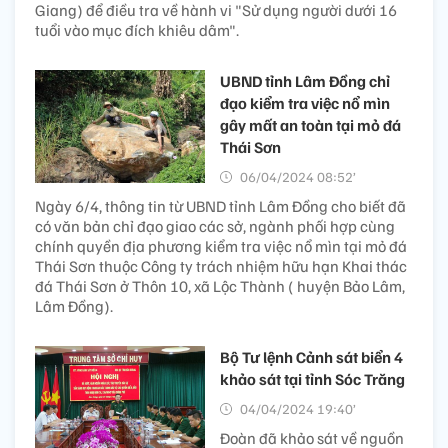
Giang) để điều tra về hành vi "Sử dụng người dưới 16
tuổi vào mục đích khiêu dâm".
UBND tỉnh Lâm Đồng chỉ
đạo kiểm tra việc nổ mìn
gây mất an toàn tại mỏ đá
Thái Sơn
06/04/2024 08:52’
Ngày 6/4, thông tin từ UBND tỉnh Lâm Đồng cho biết đã
có văn bản chỉ đạo giao các sở, ngành phối hợp cùng
chính quyền địa phương kiểm tra việc nổ mìn tại mỏ đá
Thái Sơn thuộc Công ty trách nhiệm hữu hạn Khai thác
đá Thái Sơn ở Thôn 10, xã Lộc Thành ( huyện Bảo Lâm,
Lâm Đồng).
Bộ Tư lệnh Cảnh sát biển 4
khảo sát tại tỉnh Sóc Trăng
04/04/2024 19:40’
Đoàn đã khảo sát về nguồn