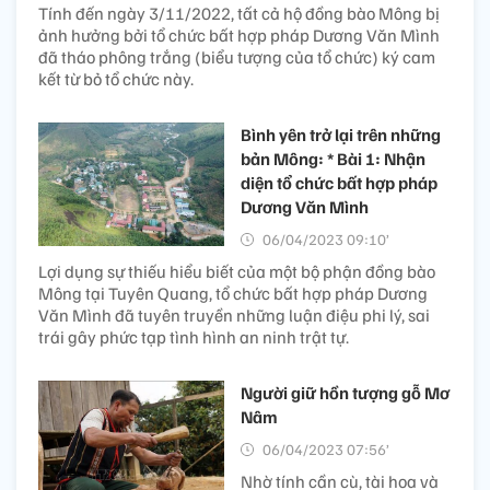
Tính đến ngày 3/11/2022, tất cả hộ đồng bào Mông bị
ảnh hưởng bởi tổ chức bất hợp pháp Dương Văn Mình
đã tháo phông trắng (biểu tượng của tổ chức) ký cam
kết từ bỏ tổ chức này.
Bình yên trở lại trên những
bản Mông: * Bài 1: Nhận
diện tổ chức bất hợp pháp
Dương Văn Mình
06/04/2023 09:10’
Lợi dụng sự thiếu hiểu biết của một bộ phận đồng bào
Mông tại Tuyên Quang, tổ chức bất hợp pháp Dương
Văn Mình đã tuyên truyền những luận điệu phi lý, sai
trái gây phức tạp tình hình an ninh trật tự.
Người giữ hồn tượng gỗ Mơ
Nâm
06/04/2023 07:56’
Nhờ tính cần cù, tài hoa và