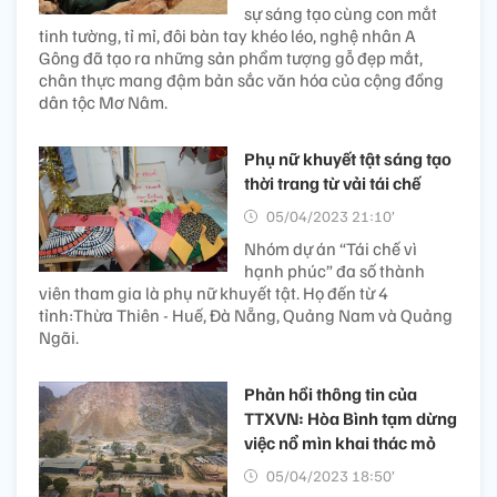
sự sáng tạo cùng con mắt
tinh tường, tỉ mỉ, đôi bàn tay khéo léo, nghệ nhân A
Gông đã tạo ra những sản phẩm tượng gỗ đẹp mắt,
chân thực mang đậm bản sắc văn hóa của cộng đồng
dân tộc Mơ Nâm.
Phụ nữ khuyết tật sáng tạo
thời trang từ vải tái chế
05/04/2023 21:10’
Nhóm dự án “Tái chế vì
hạnh phúc” đa số thành
viên tham gia là phụ nữ khuyết tật. Họ đến từ 4
tỉnh:Thừa Thiên - Huế, Đà Nẵng, Quảng Nam và Quảng
Ngãi.
Phản hồi thông tin của
TTXVN: Hòa Bình tạm dừng
việc nổ mìn khai thác mỏ
05/04/2023 18:50’