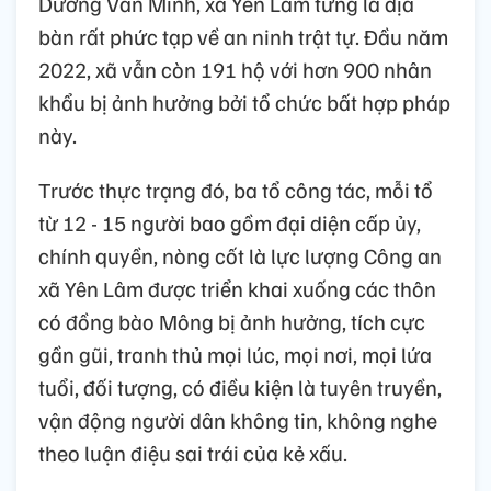
Dương Văn Mình, xã Yên Lâm từng là địa
bàn rất phức tạp về an ninh trật tự. Đầu năm
2022, xã vẫn còn 191 hộ với hơn 900 nhân
khẩu bị ảnh hưởng bởi tổ chức bất hợp pháp
này.
Trước thực trạng đó, ba tổ công tác, mỗi tổ
từ 12 - 15 người bao gồm đại diện cấp ủy,
chính quyền, nòng cốt là lực lượng Công an
xã Yên Lâm được triển khai xuống các thôn
có đồng bào Mông bị ảnh hưởng, tích cực
gần gũi, tranh thủ mọi lúc, mọi nơi, mọi lứa
tuổi, đối tượng, có điều kiện là tuyên truyền,
vận động người dân không tin, không nghe
theo luận điệu sai trái của kẻ xấu.