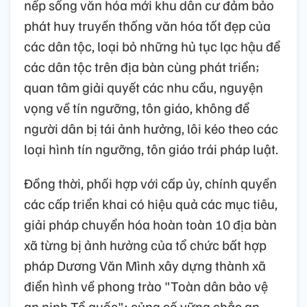
nếp sống văn hóa mới khu dân cư đảm bảo
phát huy truyền thống văn hóa tốt đẹp của
các dân tộc, loại bỏ những hủ tục lạc hậu để
các dân tộc trên địa bàn cùng phát triển;
quan tâm giải quyết các nhu cầu, nguyện
vọng về tín ngưỡng, tôn giáo, không để
người dân bị tái ảnh hưởng, lôi kéo theo các
loại hình tín ngưỡng, tôn giáo trái pháp luật.
Đồng thời, phối hợp với cấp ủy, chính quyền
các cấp triển khai có hiệu quả các mục tiêu,
giải pháp chuyển hóa hoàn toàn 10 địa bàn
xã từng bị ảnh hưởng của tổ chức bất hợp
pháp Dương Văn Mình xây dựng thành xã
điển hình về phong trào "Toàn dân bảo vệ
an ninh Tổ quốc"; củng cố vững chắc an