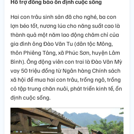
Hỗ trợ đồng bào ổn định cuộc sống
Hai con trâu sinh sản đã cho nghé, ba con
lợn béo tốt, nương lúa cho năng suất cao là
thành quả một năm lao động chăm chỉ của
gia đình ông Đào Văn Tu (dân tộc Mông,
thôn Phiêng Tảng, xã Phúc Sơn, huyện Lâm
Bình). Ông động viên con trai là Đào Văn Mỳ
vay 50 triệu đồng từ Ngân hàng Chính sách
xã hội để mua hai con trâu, trồng ngô, trồng
cỏ tập trung chăn nuôi, phát triển kinh tế, ổn
định cuộc sống.