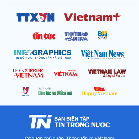
Cơ quan chủ quản: Thông tấn xã Việt Nam