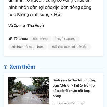
ninh nhân dân tại các địa bàn đông đồng
bào Mông sinh sống./.
Hết
Vũ Quang - Thu Huyền
Từ khóa:
bản Mông
Tuyên Quang
tổ chức bất hợp pháp
khối đại đoàn kết dân tộc
Xem thêm
Bình yên trở lại trên những
bản Mông: * Bài 2: Nỗ lực
xóa bỏ tổ chức bất hợp
pháp
06/04/2023 09:20’