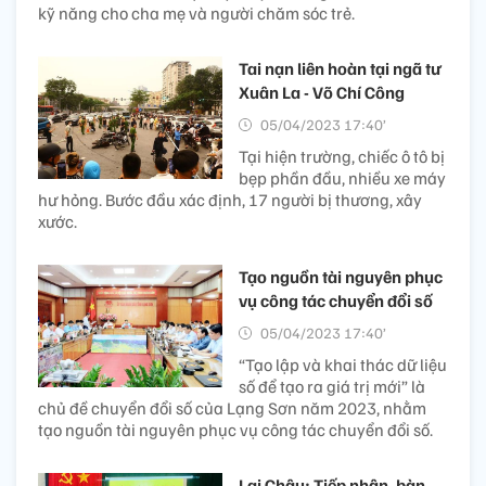
kỹ năng cho cha mẹ và người chăm sóc trẻ.
Tai nạn liên hoàn tại ngã tư
Xuân La - Võ Chí Công
05/04/2023 17:40’
Tại hiện trường, chiếc ô tô bị
bẹp phần đầu, nhiều xe máy
hư hỏng. Bước đầu xác định, 17 người bị thương, xây
xước.
Tạo nguồn tài nguyên phục
vụ công tác chuyển đổi số
05/04/2023 17:40’
“Tạo lập và khai thác dữ liệu
số để tạo ra giá trị mới” là
chủ đề chuyển đổi số của Lạng Sơn năm 2023, nhằm
tạo nguồn tài nguyên phục vụ công tác chuyển đổi số.
Lai Châu: Tiếp nhận, bàn