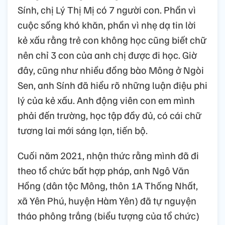
Sính, chị Lý Thị Mị có 7 người con. Phần vì
cuộc sống khó khăn, phần vì nhẹ dạ tin lời
kẻ xấu rằng trẻ con không học cũng biết chữ
nên chỉ 3 con của anh chị được đi học. Giờ
đây, cũng như nhiều đồng bào Mông ở Ngòi
Sen, anh Sính đã hiểu rõ những luận điệu phi
lý của kẻ xấu. Anh động viên con em mình
phải đến trường, học tập đầy đủ, có cái chữ
tương lai mới sáng lạn, tiến bộ.
Cuối năm 2021, nhận thức rằng mình đã đi
theo tổ chức bất hợp pháp, anh Ngô Văn
Hồng (dân tộc Mông, thôn 1A Thống Nhất,
xã Yên Phú, huyện Hàm Yên) đã tự nguyện
tháo phông trắng (biểu tượng của tổ chức)