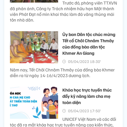
Trước đó, phóng viên TTXVN
đã phản ánh, Công ty Trách nhiệm hữu hạn Một thành
viên Phát Đạt nổ mìn khai thác làm đá văng thủng mái
tôn nhà dân.
Ủy ban Dân tộc chúc mừng
Tết cổ Chôl Chnăm Thmây
của đồng bào dân tộc
Khmer An Giang
05/04/2023 18:30’
Năm nay, Tết Chôl Chnăm Thmây của đồng bào Khmer
diễn ra từ ngày 14-16/4/2023 dương lịch.
Khóa học trực tuyến thúc
đẩy kỹ năng làm cha mẹ
toàn diện
05/04/2023 17:50’
UNICEF Việt Nam và các đối
tác đã ra mắt khóa học trực tuyến nâng cao kiến ​​thức,