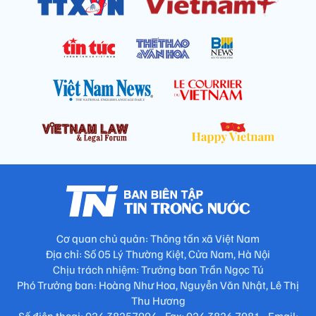
Cơ quan chủ quản: Thông tấn xã Việt Nam
Địa chỉ: Số 05 Lý Thường Kiệt, Cửa Nam, Hà Nội
Chịu trách nhiệm: Trưởng ban Trần Ngọc Tú