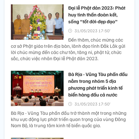
Đại lễ Phật đản 2023: Phát
huy tinh thần đoàn kết,
sống “tốt đời-đẹp đạo”
31/05/2023 17:50’
Đến thăm, chúc mừng các
cơ sở Phật giáo trên địa bàn, lãnh đạo tỉnh Đắk Lắk gửi
lời chúc mừng đến các chư tôn, tăng ni, phật tử, chức
sắc, chức việc nhân Đại lễ Phật đản 2023.
Bà Rịa - Vũng Tàu phấn đấu
nằm trong nhóm 5 địa
phương phát triển kinh tế
biển hàng đầu cả nước
31/05/2023 17:50’
Bà Rịa - Vũng Tàu phấn đấu trở thành một trong những
khu vực động lực phát triển quan trọng của vùng Đông
Nam Bộ, là trung tâm kinh tế biển quốc gia.