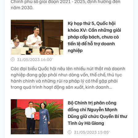
Chính phủ số giai đoạn 2021 - 2025, định hướng đến
năm 2030.
Kỳ họp thứ 5, Quốc hội
khóa XV: Cần những giải
pháp cấp bách, chưa có
tiền lệ để hỗ trợ doanh
nghiệp
31/05/2023 16:00’
Các đại biểu Quốc hội nêu lên nhiều nút thắt mà doanh
nghiệp đang gặp phải như: dòng vốn, thể chế, thủ tục
hành chính và những rủi ro pháp lý có thể gặp phải
trong quá trình hoạt động sản xuất, kinh doanh...
Bộ Chính trị phân công
đồng chí Nguyễn Mạnh
Dũng giữ chức Quyền Bí thư
Tỉnh ủy Hà Giang
31/05/2023 15:05’