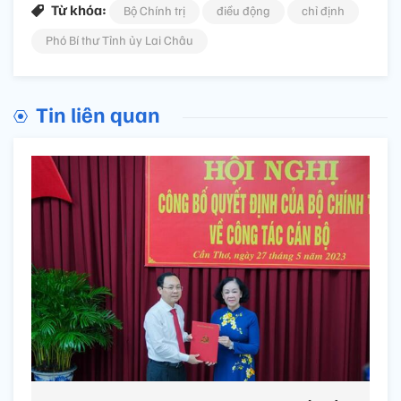
Từ khóa:
Bộ Chính trị
điều động
chỉ định
Phó Bí thư Tỉnh ủy Lai Châu
Tin liên quan