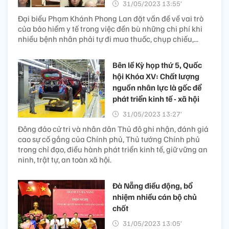
31/05/2023 13:55’
Đại biểu Phạm Khánh Phong Lan đặt vấn đề về vai trò
của bảo hiểm y tế trong việc đền bù những chi phí khi
nhiều bệnh nhân phải tự đi mua thuốc, chụp chiếu,...
Bên lề Kỳ họp thứ 5, Quốc
hội Khóa XV: Chất lượng
nguồn nhân lực là gốc để
phát triển kinh tế - xã hội
31/05/2023 13:27’
Đông đảo cử tri và nhân dân Thủ đô ghi nhận, đánh giá
cao sự cố gắng của Chính phủ, Thủ tướng Chính phủ
trong chỉ đạo, điều hành phát triển kinh tế, giữ vững an
ninh, trật tự, an toàn xã hội.
Đà Nẵng điều động, bổ
nhiệm nhiều cán bộ chủ
chốt
31/05/2023 13:05’