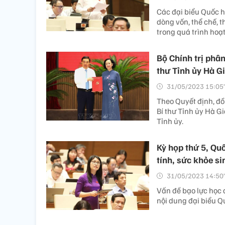
Các đại biểu Quốc h
dòng vốn, thể chế, t
trong quá trình hoạt
Bộ Chính trị phâ
thư Tỉnh ủy Hà G
31/05/2023 15:05’
Theo Quyết định, đ
Bí thư Tỉnh ủy Hà G
Tỉnh ủy.
Kỳ họp thứ 5, Qu
tính, sức khỏe s
31/05/2023 14:50’
Vấn đề bạo lực học đ
nội dung đại biểu Q