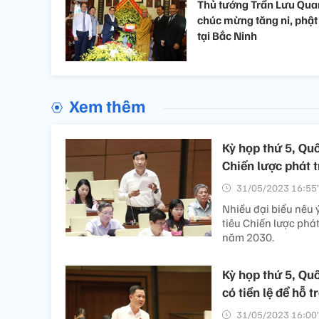
Thủ tướng Trần Lưu Qu
chúc mừng tăng ni, phật
tại Bắc Ninh
Xem thêm
Kỳ họp thứ 5, Qu
Chiến lược phát t
31/05/2023 16:55’
Nhiều đại biểu nêu 
tiêu Chiến lược phá
năm 2030.
Kỳ họp thứ 5, Qu
có tiền lệ để hỗ 
31/05/2023 16:00’