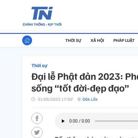
THỜI SỰ
XÃ HỘI
PHÁP LUẬT
Thời sự
Đại lễ Phật đản 2023: Ph
sống “tốt đời-đẹp đạo”
31/05/2023 17:50’
Đắk Lắk