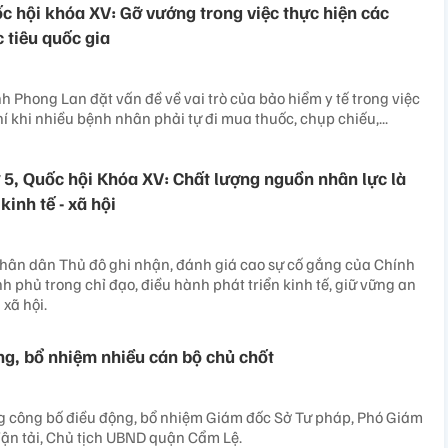
ốc hội khóa XV: Gỡ vướng trong việc thực hiện các
 tiêu quốc gia
 Phong Lan đặt vấn đề về vai trò của bảo hiểm y tế trong việc
í khi nhiều bệnh nhân phải tự đi mua thuốc, chụp chiếu,...
ứ 5, Quốc hội Khóa XV: Chất lượng nguồn nhân lực là
kinh tế - xã hội
nhân dân Thủ đô ghi nhận, đánh giá cao sự cố gắng của Chính
h phủ trong chỉ đạo, điều hành phát triển kinh tế, giữ vững an
 xã hội.
g, bổ nhiệm nhiều cán bộ chủ chốt
ng công bố điều động, bổ nhiệm Giám đốc Sở Tư pháp, Phó Giám
Vận tải, Chủ tịch UBND quận Cẩm Lệ.