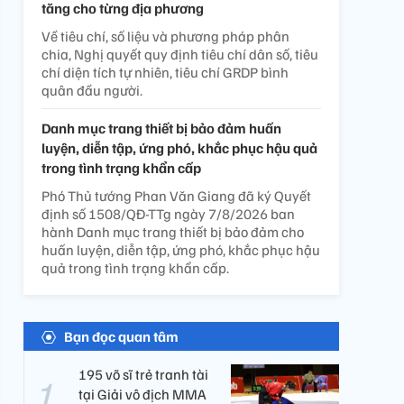
tăng cho từng địa phương
Về tiêu chí, số liệu và phương pháp phân
chia, Nghị quyết quy định tiêu chí dân số, tiêu
chí diện tích tự nhiên, tiêu chí GRDP bình
quân đầu người.
Danh mục trang thiết bị bảo đảm huấn
luyện, diễn tập, ứng phó, khắc phục hậu quả
trong tình trạng khẩn cấp
Phó Thủ tướng Phan Văn Giang đã ký Quyết
định số 1508/QĐ-TTg ngày 7/8/2026 ban
hành Danh mục trang thiết bị bảo đảm cho
huấn luyện, diễn tập, ứng phó, khắc phục hậu
quả trong tình trạng khẩn cấp.
Bạn đọc quan tâm
195 võ sĩ trẻ tranh tài
tại Giải vô địch MMA