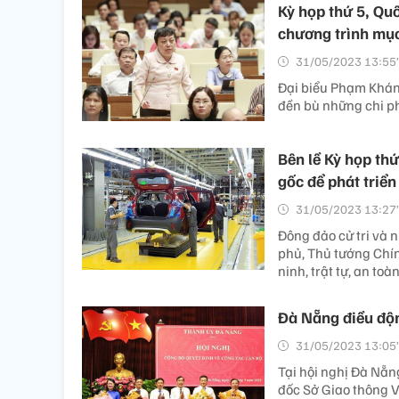
Kỳ họp thứ 5, Qu
chương trình mục
31/05/2023 13:55’
Đại biểu Phạm Khánh
đền bù những chi ph
Bên lề Kỳ họp th
gốc để phát triển 
31/05/2023 13:27’
Đông đảo cử tri và 
phủ, Thủ tướng Chín
ninh, trật tự, an toàn
Đà Nẵng điều độn
31/05/2023 13:05’
Tại hội nghị Đà Nẵ
đốc Sở Giao thông 