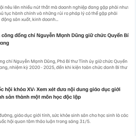
ội nêu lên nhiều nút thắt mà doanh nghiệp đang gặp phải như:
hủ tục hành chính và những rủi ro pháp lý có thể gặp phải
 động sản xuất, kinh doanh...
n công đồng chí Nguyễn Mạnh Dũng giữ chức Quyền Bí
iang
ồng chí Nguyễn Mạnh Dũng, Phó Bí thư Tỉnh ủy giữ chức Quyền
iang, nhiệm kỳ 2020 - 2025, đến khi kiện toàn chức danh Bí thư
ốc hội khóa XV: Xem xét đưa nội dung giáo dục giới
inh sản thành một môn học độc lập
ường, giáo dục giới tính, sức khỏe sinh sản cho học sinh là các
uốc hội quan tâm thảo luận trong sáng 31/5.