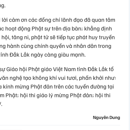
ng.
i lời cảm ơn các đồng chí lãnh đạo đã quan tâm
các hoạt động Phật sự trên địa bàn; khẳng định
 hội, tăng ni, phật tử sẽ tiếp tục phát huy truyền
, đồng hành cùng chính quyền và nhân dân trong
 tỉnh Đắk Lắk ngày càng giàu mạnh.
 sự Giáo hội Phật giáo Việt Nam tỉnh Đắk Lắk tổ
văn nghệ tạo không khí vui tươi, phấn khởi như:
a kính mừng Phật đản trên các tuyến đường tại
 Phật; hội thi giáo lý mừng Phật đản; hội thi
.
Nguyên Dung