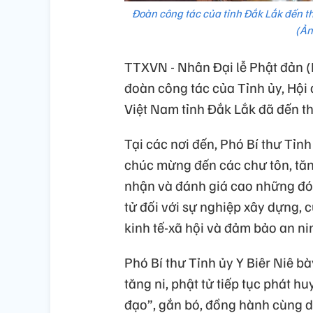
Đoàn công tác của tỉnh Đắk Lắk đến th
(Ả
TTXVN - Nhân Đại lễ Phật đản (
đoàn công tác của Tỉnh ủy, Hộ
Việt Nam tỉnh Đắk Lắk đã đến t
Tại các nơi đến, Phó Bí thư Tỉnh
chúc mừng đến các chư tôn, tăng
nhận và đánh giá cao những đón
tử đối với sự nghiệp xây dựng, c
kinh tế-xã hội và đảm bảo an ni
Phó Bí thư Tỉnh ủy Y Biêr Niê b
tăng ni, phật tử tiếp tục phát hu
đạo”, gắn bó, đồng hành cùng d