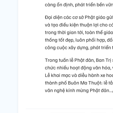
càng ổn định, phát triển bền vữ
Đại diện các cơ sở Phật giáo gử
và tạo điều kiện thuận lợi cho 
trong thời gian tới, toàn thể giáo
thống tốt đẹp, luôn phối hợp
công cuộc xây dựng, phát triển
Trong tuần lễ Phật đản, Ban Trị
chức nhiều hoạt động văn hóa, 
Lễ khai mạc và diễu hành xe ho
thành phố Buôn Ma Thuột; lễ tắm
văn nghệ kính mừng Phật đản…/