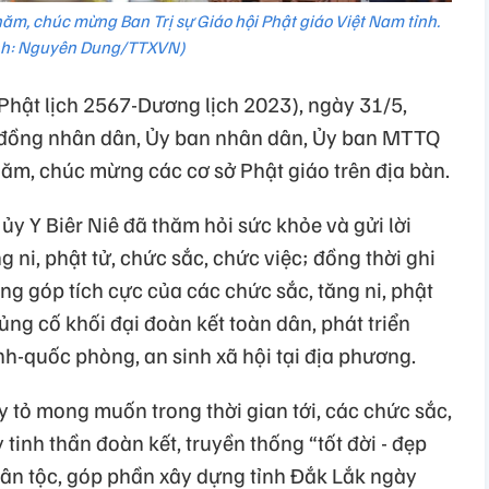
ăm, chúc mừng Ban Trị sự Giáo hội Phật giáo Việt Nam tỉnh.
nh: Nguyên Dung/TTXVN)
Phật lịch 2567-Dương lịch 2023), ngày 31/5,
i đồng nhân dân, Ủy ban nhân dân, Ủy ban MTTQ
hăm, chúc mừng các cơ sở Phật giáo trên địa bàn.
 ủy Y Biêr Niê đã thăm hỏi sức khỏe và gửi lời
 ni, phật tử, chức sắc, chức việc; đồng thời ghi
g góp tích cực của các chức sắc, tăng ni, phật
ủng cố khối đại đoàn kết toàn dân, phát triển
nh-quốc phòng, an sinh xã hội tại địa phương.
ày tỏ mong muốn trong thời gian tới, các chức sắc,
y tinh thần đoàn kết, truyền thống “tốt đời - đẹp
ân tộc, góp phần xây dựng tỉnh Đắk Lắk ngày