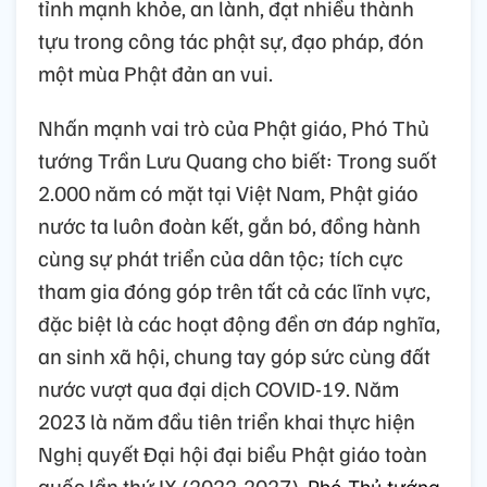
tỉnh mạnh khỏe, an lành, đạt nhiều thành
tựu trong công tác phật sự, đạo pháp, đón
một mùa Phật đản an vui.
Nhấn mạnh vai trò của Phật giáo, Phó Thủ
tướng Trần Lưu Quang cho biết: Trong suốt
2.000 năm có mặt tại Việt Nam, Phật giáo
nước ta luôn đoàn kết, gắn bó, đồng hành
cùng sự phát triển của dân tộc; tích cực
tham gia đóng góp trên tất cả các lĩnh vực,
đặc biệt là các hoạt động đền ơn đáp nghĩa,
an sinh xã hội, chung tay góp sức cùng đất
nước vượt qua đại dịch COVID-19. Năm
2023 là năm đầu tiên triển khai thực hiện
Nghị quyết Đại hội đại biểu Phật giáo toàn
quốc lần thứ IX (2022-2027),