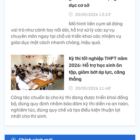
dục cơ sở
20/05/2026 13:23’
Mô hình liên cụm sẽ đóng
vai trò như cánh tay nối dài, hỗ trợ xử lý các sự vụ
chuyên môn ngay tại chỗ và triển khai các nhiệm vụ
giáo dục một cách nhanh chóng, hiệu quả.
Kỳ thi tốt nghiệp THPT năm
2026: Hỗ trợ học sinh ôn
tập, giảm bớt áp lực, căng
thẳng
20/05/2026 11:48’
Công tác chuẩn bị cho kỳ thi đang được triển khai đồng
bộ, đúng quy định nhằm bảo đảm kỳ thi diễn ra an toàn,
nghiêm túc, đúng quy chế và tạo điều kiện thuận lợi
nhất cho thí sinh.
Chính sách mới