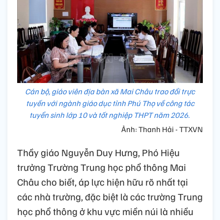
Cán bộ, giáo viên địa bàn xã Mai Châu trao đổi trực
tuyến với ngành giáo dục tỉnh Phú Thọ về công tác
tuyển sinh lớp 10 và tốt nghiệp THPT năm 2026.
Ảnh: Thanh Hải - TTXVN
Thầy giáo Nguyễn Duy Hưng, Phó Hiệu
trưởng Trường Trung học phổ thông Mai
Châu cho biết, áp lực hiện hữu rõ nhất tại
các nhà trường, đặc biệt là các trường Trung
học phổ thông ở khu vực miền núi là nhiều