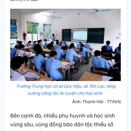
Trường Trung học cơ sở Quy Hậu, xã Tân Lạc, tăng
cường công tác ôn luyện cho học sinh.
Ảnh: Thanh Hải - TTXVN
Bên cạnh đó, nhiều phụ huynh và học sinh
vùng sâu, vùng đồng bào dân tộc thiểu số