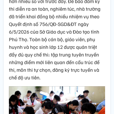
hơn nhiều so với trước đây. Để bảo đảm kỳ
thi diễn ra an toàn, nghiêm túc, nhà trường
đã triển khai đồng bộ nhiều nhiệm vụ theo
Quyết định số 756/QĐ-SGD&ĐT ngày
6/5/2026 của Sở Giáo dục và Đào tạo tỉnh
Phú Thọ. Toàn bộ cán bộ, giáo viên, phụ
huynh và học sinh lớp 12 được quán triệt
đầy đủ quy chế thi; tập trung tuyên truyền
những điểm mới liên quan đến cấu trúc đề
thi, môn thi tự chọn, đăng ký trực tuyến và
chế độ ưu tiên.