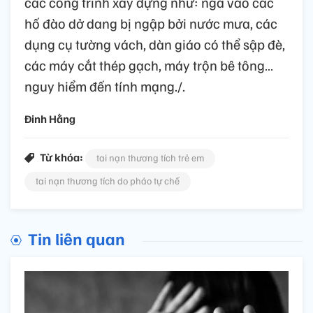
các công trình xây dựng như: ngã vào các
hố đào dở dang bị ngập bởi nước mưa, các
dụng cụ tường vách, dàn giáo có thể sập đè,
các máy cắt thép gạch, máy trộn bê tông…
nguy hiểm đến tính mạng./.
Đinh Hằng
Từ khóa:
tai nạn thương tích trẻ em
tai nạn thương tích do pháo tự chế
Tin liên quan