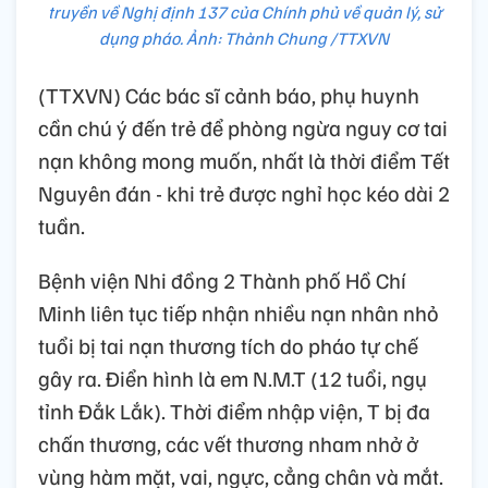
truyền về Nghị định 137 của Chính phủ về quản lý, sử
dụng pháo. Ảnh: Thành Chung /TTXVN
(TTXVN) Các bác sĩ cảnh báo, phụ huynh
cần chú ý đến trẻ để phòng ngừa nguy cơ tai
nạn không mong muốn, nhất là thời điểm Tết
Nguyên đán - khi trẻ được nghỉ học kéo dài 2
tuần.
Bệnh viện Nhi đồng 2 Thành phố Hồ Chí
Minh liên tục tiếp nhận nhiều nạn nhân nhỏ
tuổi bị tai nạn thương tích do pháo tự chế
gây ra. Điển hình là em N.M.T (12 tuổi, ngụ
tỉnh Đắk Lắk). Thời điểm nhập viện, T bị đa
chấn thương, các vết thương nham nhở ở
vùng hàm mặt, vai, ngực, cẳng chân và mắt.