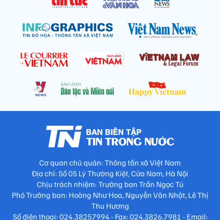
Cơ quan chủ quản: Thông tấn xã Việt Nam
Địa chỉ: Số 05 Lý Thường Kiệt, Cửa Nam, Hà Nội
Chịu trách nhiệm: Trưởng ban Trần Ngọc Tú
Phó Trưởng ban: Hoàng Như Hoa, Nguyễn Văn Nhật, Lê Thị
Thu Hương
Số điện thoại: 024.38257994 - Fax: 024.3826.7981 - Email: