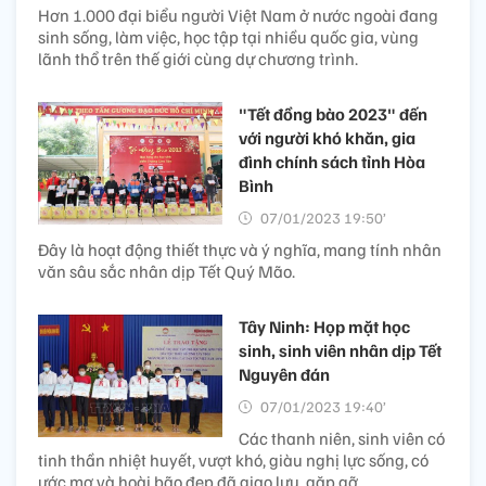
Hơn 1.000 đại biểu người Việt Nam ở nước ngoài đang
sinh sống, làm việc, học tập tại nhiều quốc gia, vùng
lãnh thổ trên thế giới cùng dự chương trình.
"Tết đồng bào 2023" đến
với người khó khăn, gia
đình chính sách tỉnh Hòa
Bình
07/01/2023 19:50’
Đây là hoạt động thiết thực và ý nghĩa, mang tính nhân
văn sâu sắc nhân dịp Tết Quý Mão.
Tây Ninh: Họp mặt học
sinh, sinh viên nhân dịp Tết
Nguyên đán
07/01/2023 19:40’
Các thanh niên, sinh viên có
tinh thần nhiệt huyết, vượt khó, giàu nghị lực sống, có
ước mơ và hoài bão đẹp đã giao lưu, gặp gỡ.