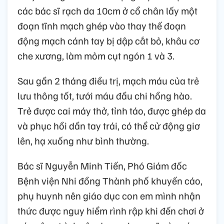
các bác sĩ rạch da 10cm ở cổ chân lấy một
đoạn tĩnh mạch ghép vào thay thế đoạn
động mạch cánh tay bị dập cắt bỏ, khâu cơ
che xương, làm mỏm cụt ngón 1 và 3.
Sau gần 2 tháng điều trị, mạch máu của trẻ
lưu thông tốt, tưới máu đầu chi hồng hào.
Trẻ được cai máy thở, tỉnh táo, được ghép da
và phục hồi dần tay trái, có thể cử động giơ
lên, hạ xuống như bình thường.
Bác sĩ Nguyễn Minh Tiến, Phó Giám đốc
Bệnh viện Nhi đồng Thành phố khuyến cáo,
phụ huynh nên giáo dục con em mình nhận
thức được nguy hiểm rình rập khi đến chơi ở