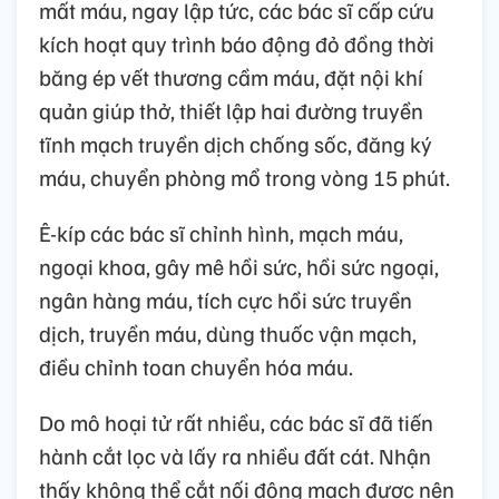
mất máu, ngay lập tức, các bác sĩ cấp cứu
kích hoạt quy trình báo động đỏ đồng thời
băng ép vết thương cầm máu, đặt nội khí
quản giúp thở, thiết lập hai đường truyền
tĩnh mạch truyền dịch chống sốc, đăng ký
máu, chuyển phòng mổ trong vòng 15 phút.
Ê-kíp các bác sĩ chỉnh hình, mạch máu,
ngoại khoa, gây mê hồi sức, hồi sức ngoại,
ngân hàng máu, tích cực hồi sức truyền
dịch, truyền máu, dùng thuốc vận mạch,
điều chỉnh toan chuyển hóa máu.
Do mô hoại tử rất nhiều, các bác sĩ đã tiến
hành cắt lọc và lấy ra nhiều đất cát. Nhận
thấy không thể cắt nối động mạch được nên