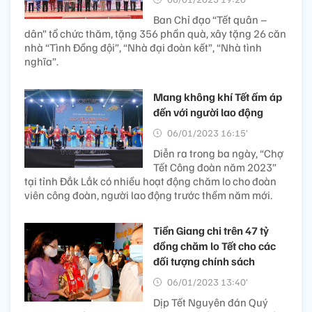
Ban Chỉ đạo “Tết quân –
dân” tổ chức thăm, tặng 356 phần quà, xây tặng 26 căn
nhà “Tình Đồng đội”, “Nhà đại đoàn kết”, “Nhà tình
nghĩa”.
Mang không khí Tết ấm áp
đến với người lao động
06/01/2023 16:15’
Diễn ra trong ba ngày, “Chợ
Tết Công đoàn năm 2023”
tại tỉnh Đắk Lắk có nhiều hoạt động chăm lo cho đoàn
viên công đoàn, người lao động trước thềm năm mới.
Tiền Giang chi trên 47 tỷ
đồng chăm lo Tết cho các
đối tượng chính sách
06/01/2023 13:40’
Dịp Tết Nguyên đán Quý