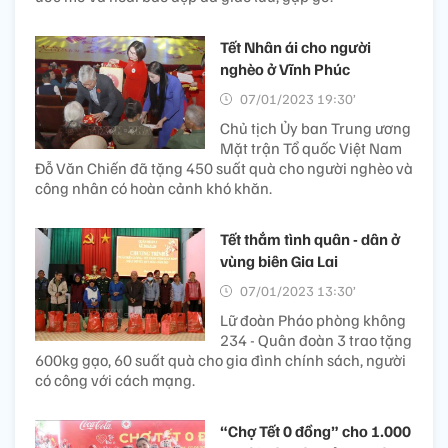
Tết Nhân ái cho người
nghèo ở Vĩnh Phúc
07/01/2023 19:30’
Chủ tịch Ủy ban Trung ương
Mặt trận Tổ quốc Việt Nam
Đỗ Văn Chiến đã tặng 450 suất quà cho người nghèo và
công nhân có hoàn cảnh khó khăn.
Tết thắm tình quân - dân ở
vùng biên Gia Lai
07/01/2023 13:30’
Lữ đoàn Pháo phòng không
234 - Quân đoàn 3 trao tặng
600kg gạo, 60 suất quà cho gia đình chính sách, người
có công với cách mạng.
“Chợ Tết 0 đồng” cho 1.000