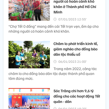
người có hoàn cảnh khó
khăn ở Thành phố Hồ Chí
Minh
07/01/2023 12:55’
“Chợ Tết 0 đồng” mang đến cái Tết trọn vẹn, ấm áp cho
những người có hoàn cảnh khó khăn.
Chăm lo phát triển kinh tế,
giảm nghèo cho đồng bào
dân tộc thiểu số
06/01/2023 21:00’
Trong năm 2022, công tác
chăm lo cho đồng bào dân tộc được thành phố quan
tâm đúng mức.
Sóc Trăng chi hơn 9,6 tỷ
đồng cho các hoạt động Tết
quân - dân
06/01/2023 19:20’