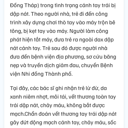
Đồng Tháp) trong tình trạng cánh tay trái bị
dập nát. Theo người nhà, trẻ đi đến công
trình xây dựng chơi thò tay vào máy trộn bê
tông, bị kẹt tay vào máy. Người làm công
phát hiện tắt máy, đưa trẻ ra ngoài dax dập
nát cánh tay. Trẻ sau đó được người nhà
đưa đến bệnh viện địa phương, sơ cứu băng
nẹp và truyền dịch giảm đau, chuyển Bệnh
viện Nhi đồng Thành phố.
Tại đây, các bác sĩ ghi nhận trẻ lừ đừ, da
xanh niêm nhợt, môi tái, vết thương toàn tay
trái dập nát, chảy máu, không bắt được
mạch.Chẩn đoán vết thương tay trái dập nát
gây đứt động mạch cánh tay, chảy máu, sốc