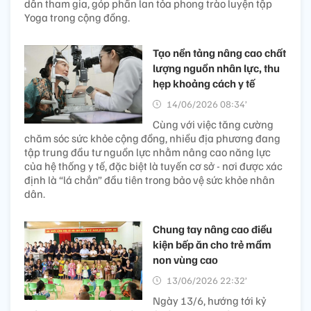
dân tham gia, góp phần lan tỏa phong trào luyện tập
Yoga trong cộng đồng.
Tạo nền tảng nâng cao chất
lượng nguồn nhân lực, thu
hẹp khoảng cách y tế
14/06/2026 08:34’
Cùng với việc tăng cường
chăm sóc sức khỏe cộng đồng, nhiều địa phương đang
tập trung đầu tư nguồn lực nhằm nâng cao năng lực
của hệ thống y tế, đặc biệt là tuyến cơ sở - nơi được xác
định là “lá chắn” đầu tiên trong bảo vệ sức khỏe nhân
dân.
Chung tay nâng cao điều
kiện bếp ăn cho trẻ mầm
non vùng cao
13/06/2026 22:32’
Ngày 13/6, hướng tới kỷ