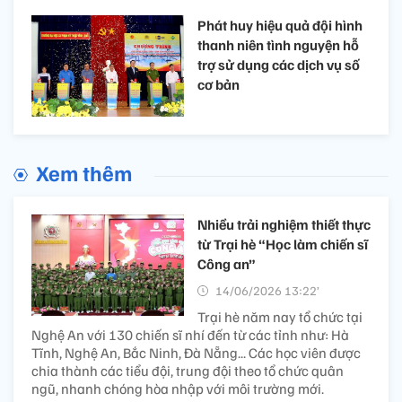
Phát huy hiệu quả đội hình
thanh niên tình nguyện hỗ
trợ sử dụng các dịch vụ số
cơ bản
Xem thêm
Nhiều trải nghiệm thiết thực
từ Trại hè “Học làm chiến sĩ
Công an”
14/06/2026 13:22’
Trại hè năm nay tổ chức tại
Nghệ An với 130 chiến sĩ nhí đến từ các tỉnh như: Hà
Tĩnh, Nghệ An, Bắc Ninh, Đà Nẵng... Các học viên được
chia thành các tiểu đội, trung đội theo tổ chức quân
ngũ, nhanh chóng hòa nhập với môi trường mới.