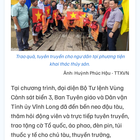
Trao quà, tuyên truyền cho ngư dân tại phương tiện
khai thác thủy sản.
Ảnh: Huỳnh Phúc Hậu - TTXVN
Tại chương trình, đại diện Bộ Tư lệnh Vùng
Cảnh sát biển 3, Ban Tuyên giáo và Dân vận
Tỉnh ủy Vĩnh Long đã đến bến neo đậu tàu,
thăm hỏi động viên và trực tiếp tuyên truyền,
trao tặng cờ Tổ quốc, áo phao, đèn pin, túi
thuốc y tế cho chủ tàu, thuyền trưởng,