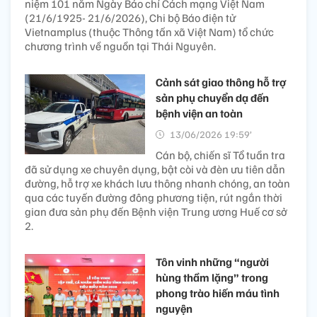
niệm 101 năm Ngày Báo chí Cách mạng Việt Nam
(21/6/1925- 21/6/2026), Chi bộ Báo điện tử
Vietnamplus (thuộc Thông tấn xã Việt Nam) tổ chức
chương trình về nguồn tại Thái Nguyên.
Cảnh sát giao thông hỗ trợ
sản phụ chuyển dạ đến
bệnh viện an toàn
13/06/2026 19:59’
Cán bộ, chiến sĩ Tổ tuần tra
đã sử dụng xe chuyên dụng, bật còi và đèn ưu tiên dẫn
đường, hỗ trợ xe khách lưu thông nhanh chóng, an toàn
qua các tuyến đường đông phương tiện, rút ngắn thời
gian đưa sản phụ đến Bệnh viện Trung ương Huế cơ sở
2.
Tôn vinh những “người
hùng thầm lặng” trong
phong trào hiến máu tình
nguyện