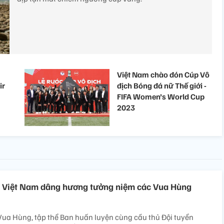
Việt Nam chào đón Cúp Vô
ir
địch Bóng đá nữ Thế giới -
FIFA Women’s World Cup
2023
0 Việt Nam dâng hương tưởng niệm các Vua Hùng
Vua Hùng, tập thể Ban huấn luyện cùng cầu thủ Đội tuyển