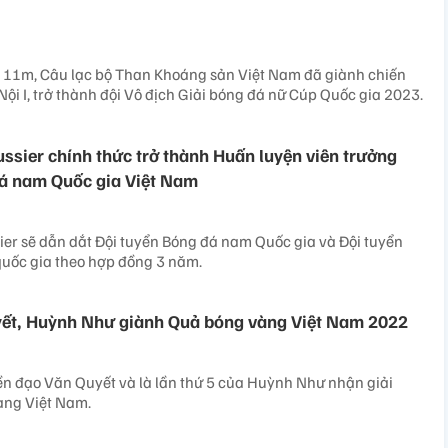
u 11m, Câu lạc bộ Than Khoáng sản Việt Nam đã giành chiến
Nội I, trở thành đội Vô địch Giải bóng đá nữ Cúp Quốc gia 2023.
ussier chính thức trở thành Huấn luyện viên trưởng
đá nam Quốc gia Việt Nam
ier sẽ dẫn dắt Đội tuyển Bóng đá nam Quốc gia và Đội tuyển
uốc gia theo hợp đồng 3 năm.
yết, Huỳnh Như giành Quả bóng vàng Việt Nam 2022
tiền đạo Văn Quyết và là lần thứ 5 của Huỳnh Như nhận giải
àng Việt Nam.