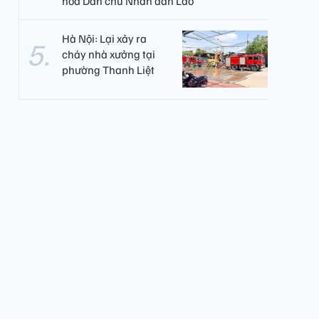
hòa Dân chủ Nhân dân Lào
Hà Nội: Lại xảy ra
cháy nhà xưởng tại
phường Thanh Liệt