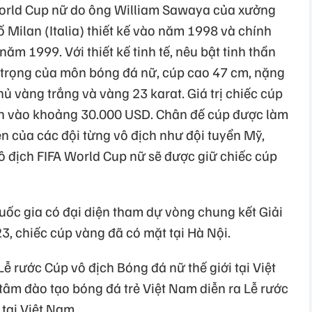
orld Cup nữ do ông William Sawaya của xưởng
Milan (Italia) thiết kế vào năm 1998 và chính
ăm 1999. Với thiết kế tinh tế, nêu bật tinh thần
 trọng của môn bóng đá nữ, cúp cao 47 cm, nặng
ủ vàng trắng và vàng 23 karat. Giá trị chiếc cúp
nh vào khoảng 30.000 USD. Chân đế cúp được làm
ên của các đội từng vô địch như đội tuyển Mỹ,
ô địch FIFA World Cup nữ sẽ được giữ chiếc cúp
uốc gia có đại diện tham dự vòng chung kết Giải
3, chiếc cúp vàng đã có mặt tại Hà Nội.
ễ rước Cúp vô địch Bóng đá nữ thế giới tại Việt
tâm đào tạo bóng đá trẻ Việt Nam diễn ra Lễ rước
 tại Việt Nam.