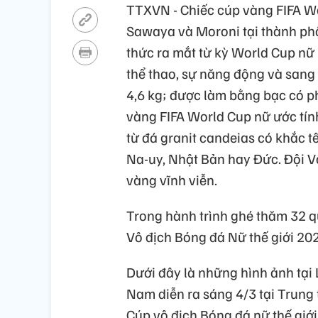
TTXVN - Chiếc cúp vàng FIFA W
Sawaya và Moroni tại thành phố 
thức ra mắt từ kỳ World Cup nữ n
thể thao, sự năng động và sang
4,6 kg; được làm bằng bạc có ph
vàng FIFA World Cup nữ ước tí
từ đá granit candeias có khắc t
Na-uy, Nhật Bản hay Đức. Đội V
vàng vĩnh viễn.
Trong hành trình ghé thăm 32 q
Vô địch Bóng đá Nữ thế giới 202
Dưới đây là những hình ảnh tại L
Nam diễn ra sáng 4/3 tại Trung 
Cúp vô địch Bóng đá nữ thế giới