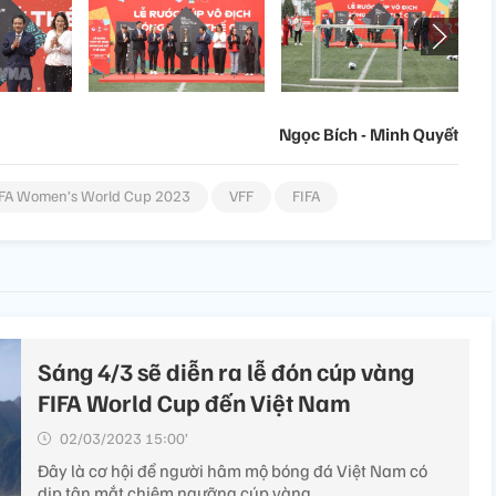
Ngọc Bích - Minh Quyết
IFA Women’s World Cup 2023
VFF
FIFA
Sáng 4/3 sẽ diễn ra lễ đón cúp vàng
FIFA World Cup đến Việt Nam
02/03/2023 15:00’
Đây là cơ hội để người hâm mộ bóng đá Việt Nam có
dịp tận mắt chiêm ngưỡng cúp vàng.