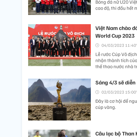
Bóng đá nữ U20 Việt
cao độ, thi đấu hết 
Việt Nam chào đó
World Cup 2023
04/03/2023 11:40’
Lễ rước Cúp Vô địch
nhận thành tích của
thế thao nước nhà t
Sáng 4/3 sẽ diễn
02/03/2023 15:00’
Đây là cơ hội để n
cúp vàng.
Câu lạc bộ Than