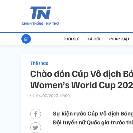
THỜI SỰ
XÃ HỘI
PHÁP LUẬT
Thể thao
Chào đón Cúp Vô địch Bón
Women’s World Cup 202
04/03/2023 19:00’
Sự kiện rước Cúp Vô địch Bóng 
Đội tuyển nữ Quốc gia trước t