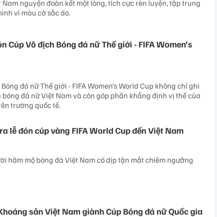
 Nam nguyện đoàn kết một lòng, tích cực rèn luyện, tập trung
mình vì màu cờ sắc áo.
n Cúp Vô địch Bóng đá nữ Thế giới - FIFA Women’s
 Bóng đá nữ Thế giới - FIFA Women’s World Cup không chỉ ghi
 bóng đá nữ Việt Nam và còn góp phần khẳng định vị thế của
rên trường quốc tế.
 ra lễ đón cúp vàng FIFA World Cup đến Việt Nam
gười hâm mộ bóng đá Việt Nam có dịp tận mắt chiêm ngưỡng
 Khoáng sản Việt Nam giành Cúp Bóng đá nữ Quốc gia