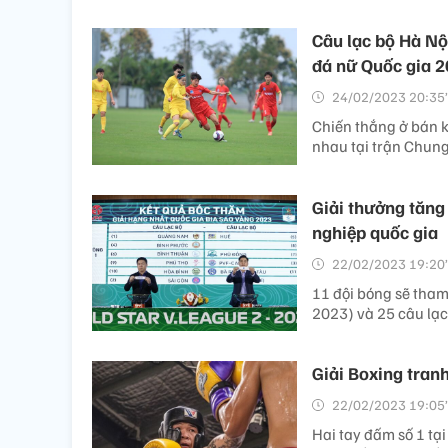
Câu lạc bộ Hà Nộ
đá nữ Quốc gia 
24/02/2023 20:35’
Chiến thắng ở bán k
nhau tại trận Chung
Giải thưởng tăng
nghiệp quốc gia
22/02/2023 19:20’
11 đội bóng sẽ tham
2023) và 25 câu lạ
Giải Boxing tranh
22/02/2023 19:05’
Hai tay đấm số 1 tạ