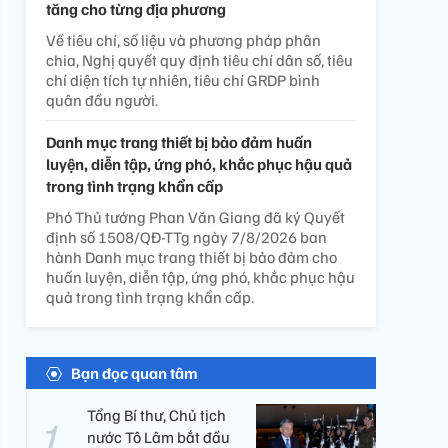
tăng cho từng địa phương
Về tiêu chí, số liệu và phương pháp phân
chia, Nghị quyết quy định tiêu chí dân số, tiêu
chí diện tích tự nhiên, tiêu chí GRDP bình
quân đầu người.
Danh mục trang thiết bị bảo đảm huấn
luyện, diễn tập, ứng phó, khắc phục hậu quả
trong tình trạng khẩn cấp
Phó Thủ tướng Phan Văn Giang đã ký Quyết
định số 1508/QĐ-TTg ngày 7/8/2026 ban
hành Danh mục trang thiết bị bảo đảm cho
huấn luyện, diễn tập, ứng phó, khắc phục hậu
quả trong tình trạng khẩn cấp.
Bạn đọc quan tâm
Tổng Bí thư, Chủ tịch
nước Tô Lâm bắt đầu