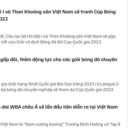
i I và Than Khoáng sản Việt Nam sẽ tranh Cúp Bóng
2023
ết, Câu lạc bộ Hà Nội I và Than Khoáng sản Việt Nam sẽ gặp
 kết của Giải vô địch Bóng đá Nữ Cúp Quốc gia 2023.
 gấp đôi, thêm động lực cho các giải bóng đá chuyên
 gia Giải hạng Nhất Quốc gia Bia Sao Vàng 2023 (V.League 2-
c bộ bóng đá chuyên nghiệp sẽ tham dự Cúp Quốc gia 2023.
 đai WBA châu Á sẽ lần đầu tiên diễn ra tại Việt Nam
i Việt Nam là “Nam vương boxing” Trương Đình Hoàng và Top 8