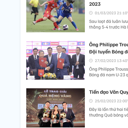
2023
01/03/2023 21:10’
Sau loạt đá luân lư
thắng 5-4 trước Hà 
Ông Philippe Tro
Đội tuyển Bóng 
27/02/2023 13:40’
Ông Philippe Trouss
Bóng đá nam U-23 q
Tiền đạo Văn Qu
25/02/2023 22:00’
Đây là lần thứ hai 
thưởng Quả bóng v