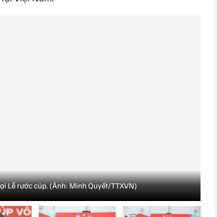
 tại Lễ rước cúp. (Ảnh: Minh Quyết/TTXVN)