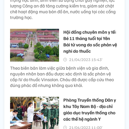
trạng học sinh, sinh viên sử dụng chất gây nghiện, lực
lượng Công an đã tăng cường kiểm tra, giám sát chặt
chẽ hoạt động mua bán đồ ăn, nước uống tại các cổng
trường học.
Hội đồng chuyên môn y tế:
Bé 11 tháng tuổi tại Yên
Bái tử vong do sốc phản vệ
nghi do thuốc
21/04/2023 15:43’
Theo biên bản làm việc giữa bệnh viện và gia đình,
nguyên nhân ban đầu được xác định là sốc phản vệ
cấp IV do thuốc Vinsolon. Cháu đã được cấp cứu theo
đúng phác đồ nhưng không qua khỏi.
Phòng Truyền thống Dân y
khu Tây Nam Bộ - địa chỉ
giáo dục truyền thống cho
các thế hệ ngành Y
21/04/2023 11:00’