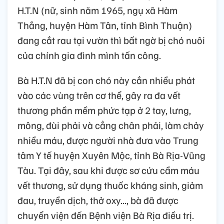
H.T.N (nữ, sinh năm 1965, ngụ xã Hàm
Thắng, huyện Hàm Tân, tỉnh Bình Thuận)
đang cắt rau tại vườn thì bất ngờ bị chó nuôi
của chính gia đình mình tấn công.
Bà H.T.N đã bị con chó này cắn nhiều phát
vào các vùng trên cơ thể, gây ra đa vết
thương phần mềm phức tạp ở 2 tay, lưng,
mông, đùi phải và cẳng chân phải, làm chảy
nhiều máu, được người nhà đưa vào Trung
tâm Y tế huyện Xuyên Mộc, tỉnh Bà Rịa-Vũng
Tàu. Tại đây, sau khi được sơ cứu cầm máu
vết thương, sử dụng thuốc kháng sinh, giảm
đau, truyền dịch, thở oxy..., bà đã được
chuyển viện đến Bệnh viện Bà Rịa điều trị.