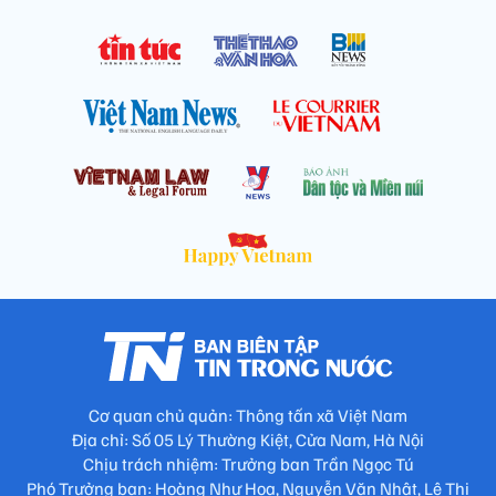
Cơ quan chủ quản: Thông tấn xã Việt Nam
Địa chỉ: Số 05 Lý Thường Kiệt, Cửa Nam, Hà Nội
Chịu trách nhiệm: Trưởng ban Trần Ngọc Tú
Phó Trưởng ban: Hoàng Như Hoa, Nguyễn Văn Nhật, Lê Thị