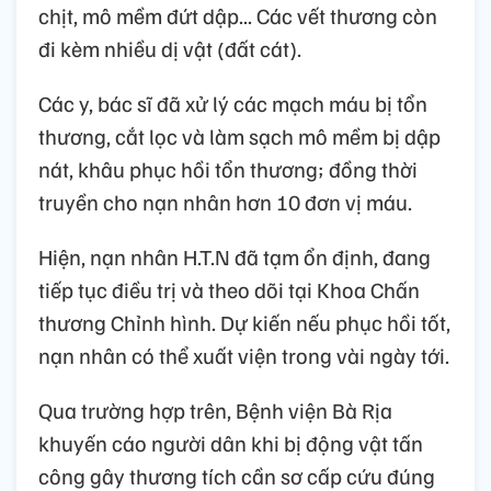
chịt, mô mềm đứt dập... Các vết thương còn
đi kèm nhiều dị vật (đất cát).
Các y, bác sĩ đã xử lý các mạch máu bị tổn
thương, cắt lọc và làm sạch mô mềm bị dập
nát, khâu phục hồi tổn thương; đồng thời
truyền cho nạn nhân hơn 10 đơn vị máu.
Hiện, nạn nhân H.T.N đã tạm ổn định, đang
tiếp tục điều trị và theo dõi tại Khoa Chấn
thương Chỉnh hình. Dự kiến nếu phục hồi tốt,
nạn nhân có thể xuất viện trong vài ngày tới.
Qua trường hợp trên, Bệnh viện Bà Rịa
khuyến cáo người dân khi bị động vật tấn
công gây thương tích cần sơ cấp cứu đúng