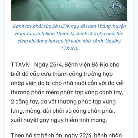
Cánh tay phải của Bà H.T.N, ngụ xã Hàm Thắng, huyện
Hàm Tân, tỉnh Bình Thuận bị chính chó nhà nuôi tấn
công khi đang hái rau tại vườn nhà. (Ảnh: Nguồn/
TTXVN).
TTXVN - Ngày 25/4, Bệnh viện Bà Rịa cho
biết đã cấp cứu thành công trường hợp
nhập viện do bị chó nhà nuôi cắn với đa vết
thương phần mềm phức tạp vùng cánh tay,
2 cẳng tay, đa vết thương phức tạp vùng
lưng, mông, đùi phải và cẳng chân phải,
xuất huyết gây nguy hiểm tính mạng.
Theo hồ sơ bệnh án, ngày 22/4, bệnh nhân