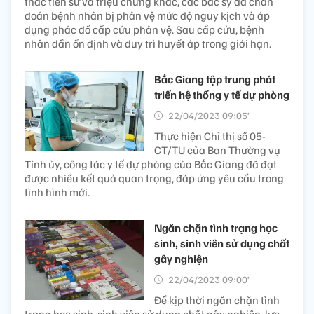
thác tiền sử và triệu chứng khác, các bác sỹ đã chẩn
đoán bệnh nhân bị phản vệ mức độ nguy kịch và áp
dụng phác đồ cấp cứu phản vệ. Sau cấp cứu, bệnh
nhân dần ổn định và duy trì huyết áp trong giới hạn.
Bắc Giang tập trung phát
triển hệ thống y tế dự phòng
22/04/2023 09:05’
Thực hiện Chỉ thị số 05-
CT/TU của Ban Thường vụ
Tỉnh ủy, công tác y tế dự phòng của Bắc Giang đã đạt
được nhiều kết quả quan trọng, đáp ứng yêu cầu trong
tình hình mới.
Ngăn chặn tình trạng học
sinh, sinh viên sử dụng chất
gây nghiện
22/04/2023 09:00’
Để kịp thời ngăn chặn tình