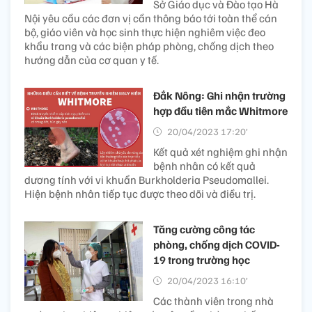
Sở Giáo dục và Đào tạo Hà
Nội yêu cầu các đơn vị cần thông báo tới toàn thể cán
bộ, giáo viên và học sinh thực hiện nghiêm việc đeo
khẩu trang và các biện pháp phòng, chống dịch theo
hướng dẫn của cơ quan y tế.
Đắk Nông: Ghi nhận trường
hợp đầu tiên mắc Whitmore
20/04/2023 17:20’
Kết quả xét nghiệm ghi nhận
bệnh nhân có kết quả
dương tính với vi khuẩn Burkholderia Pseudomallei.
Hiện bệnh nhân tiếp tục được theo dõi và điều trị.
Tăng cường công tác
phòng, chống dịch COVID-
19 trong trường học
20/04/2023 16:10’
Các thành viên trong nhà