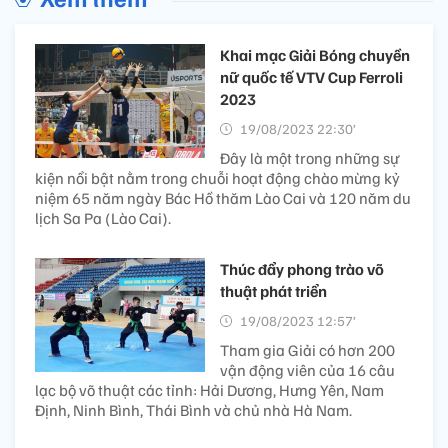
Khai mạc Giải Bóng chuyền
nữ quốc tế VTV Cup Ferroli
2023
19/08/2023 22:30’
Đây là một trong những sự
kiện nổi bật nằm trong chuỗi hoạt động chào mừng kỷ
niệm 65 năm ngày Bác Hồ thăm Lào Cai và 120 năm du
lịch Sa Pa (Lào Cai).
Thúc đẩy phong trào võ
thuật phát triển
19/08/2023 12:57’
Tham gia Giải có hơn 200
vận động viên của 16 câu
lạc bộ võ thuật các tỉnh: Hải Dương, Hưng Yên, Nam
Định, Ninh Bình, Thái Bình và chủ nhà Hà Nam.