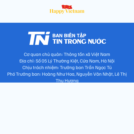
Cơ quan chủ quản: Thông tấn xã Việt Nam
Địa chỉ: Số 05 Lý Thường Kiệt, Cửa Nam, Hà Nội
Chịu trách nhiệm: Trưởng ban Trần Ngọc Tú
Phó Trưởng ban: Hoàng Như Hoa, Nguyễn Văn Nhật, Lê Thị
Thu Hương
Số điện thoại: 024.38257994 - Fax: 024.3826.7981 - Email:
tap.phongbien@gmail.com
Không sao chép nội dung khi chưa có sự đồng ý bằng văn bản
!
Trang chủ
Giới thiệu