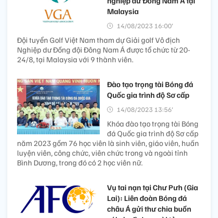
nghiệp dư Đông Nam Á tại
Malaysia
14/08/2023 16:00’
Đội tuyển Golf Việt Nam tham dự Giải golf Vô địch
Nghiệp dư Đồng đội Đông Nam Á được tổ chức từ 20-
24/8, tại Malaysia với 9 thành viên.
Đào tạo trọng tài Bóng đá
Quốc gia trình độ Sơ cấp
14/08/2023 13:56’
Khóa đào tạo trọng tài Bóng
đá Quốc gia trình độ Sơ cấp
năm 2023 gồm 76 học viên là sinh viên, giáo viên, huấn
luyện viên, công chức, viên chức trong và ngoài tỉnh
Bình Dương, trong đó có 2 học viên nữ.
Vụ tai nạn tại Chư Pưh (Gia
Lai): Liên đoàn Bóng đá
châu Á gửi thư chia buồn