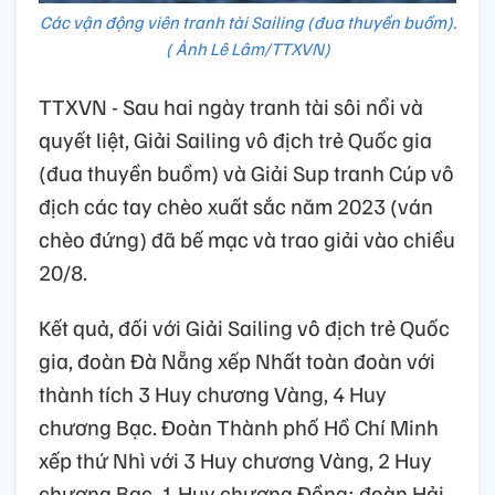
Các vận động viên tranh tài Sailing (đua thuyền buồm).
( Ảnh Lê Lâm/TTXVN)
TTXVN - Sau hai ngày tranh tài sôi nổi và
quyết liệt, Giải Sailing vô địch trẻ Quốc gia
(đua thuyền buồm) và Giải Sup tranh Cúp vô
địch các tay chèo xuất sắc năm 2023 (ván
chèo đứng) đã bế mạc và trao giải vào chiều
20/8.
Kết quả, đối với Giải Sailing vô địch trẻ Quốc
gia, đoàn Đà Nẵng xếp Nhất toàn đoàn với
thành tích 3 Huy chương Vàng, 4 Huy
chương Bạc. Đoàn Thành phố Hồ Chí Minh
xếp thứ Nhì với 3 Huy chương Vàng, 2 Huy
chương Bạc, 1 Huy chương Đồng; đoàn Hải