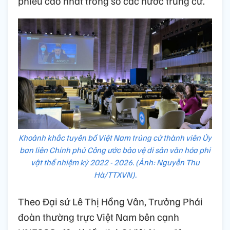
phiếu cao nhất trong số các nước trúng cử.
Khoảnh khắc tuyên bố Việt Nam trúng cử thành viên Ủy
ban liên Chính phủ Công ước bảo vệ di sản văn hóa phi
vật thể nhiệm kỳ 2022 - 2026. (Ảnh: Nguyễn Thu
Hà/TTXVN).
Theo Đại sứ Lê Thị Hồng Vân, Trưởng Phái
đoàn thường trực Việt Nam bên cạnh