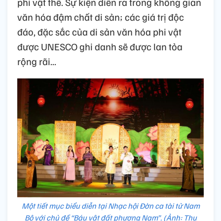
phi vật thể. Sự kiện diễn ra trong không gian
văn hóa đậm chất di sản; các giá trị độc
đáo, đặc sắc của di sản văn hóa phi vật
được UNESCO ghi danh sẽ được lan tỏa
rộng rãi...
Một tiết mục biểu diễn tại Nhạc hội Đờn ca tài tử Nam
Bộ với chủ đề “Báu vật đất phương Nam”. (Ảnh: Thu