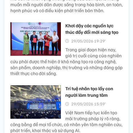
muốn mỗi người dân được sống trong hòa bình, an toàn,
hạnh phúc và có điều kiện phát triển bản thân.
Khơi dậy các nguồn lực
thúc đẩy đổi mới sáng tạo
29/05/2026 19:29’
Trong giai đoạn hiện nay,
giá trị cuối cùng của nghiên
cứu phải được thể hiện ở khả năng tạo ra công nghệ,
sản phẩm, doanh nghiệp, thị trường và những đóng góp
thiết thực cho đời sống.
Trí tuệ nhân tạo lấy con
người làm trung tâm
29/05/2026 15:59’
Việt Nam tiếp tục kiến tạo
môi trường pháp lý rõ ràng,
công bằng để mọi tổ chức, cá nhân yên tâm nghiên cứu,
phát triển, khai thác và sử dụng AI.