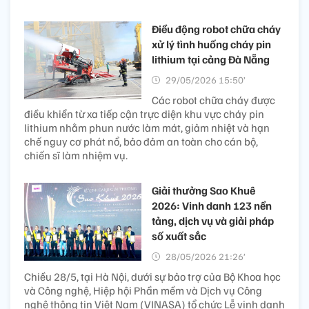
Điều động robot chữa cháy
xử lý tình huống cháy pin
lithium tại cảng Đà Nẵng
29/05/2026 15:50’
Các robot chữa cháy được
điều khiển từ xa tiếp cận trực diện khu vực cháy pin
lithium nhằm phun nước làm mát, giảm nhiệt và hạn
chế nguy cơ phát nổ, bảo đảm an toàn cho cán bộ,
chiến sĩ làm nhiệm vụ.
Giải thưởng Sao Khuê
2026: Vinh danh 123 nền
tảng, dịch vụ và giải pháp
số xuất sắc
28/05/2026 21:26’
Chiều 28/5, tại Hà Nội, dưới sự bảo trợ của Bộ Khoa học
và Công nghệ, Hiệp hội Phần mềm và Dịch vụ Công
nghệ thông tin Việt Nam (VINASA) tổ chức Lễ vinh danh