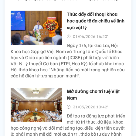
Thúc đẩy đối thoại khoa
học quốc tế đa chiều về lĩnh
vực vật lý
01/06/2026 16:20’
Ngày 1/6, tại Gia Lai, Hội
Khoa học Gặp gỡ Việt Nam và Trung tâm Quốc tế Khoa
học và Giáo dục liên ngành (ICISE) phối hợp với Viện
Vật lý Lý thuyết Cơ bản (FTPI, Hoa Kỳ) tổ chức khai mạc
Hội thảo khoa học “Những tiến bộ mới trong nghiên cứu
các hệ điện tử tương quan mạnh”.
Mở đường cho trí tuệ Việt
Nam
31/05/2026 10:42’
Để tạo ra động lực phát triển
mới từ tri thức, dữ liệu, khoa
học-công nghệ và đổi mới sáng tạo, điều kiện tiên quyết
là phải mạnh mẽ đổi mới quản trị, tháo bỏ tư duy hành